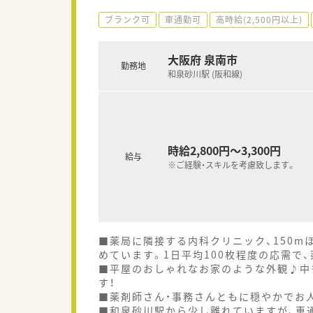
ブランク可
車通勤可
高時給(2,500円以上)
大阪府 泉南市
勤務地
和泉砂川駅 (阪和線)
時給2,800円～3,300円
給与
※ご経験・スキルを考慮致します。
■薬局に隣接する内科クリニック、150
めています。1日平均100枚程度の応需で
■平屋のおしゃれなお家のような外観♪中
す！
■薬剤師さん・事務さんともに穏やかでお
■和泉砂川駅から少し離れていますが、車