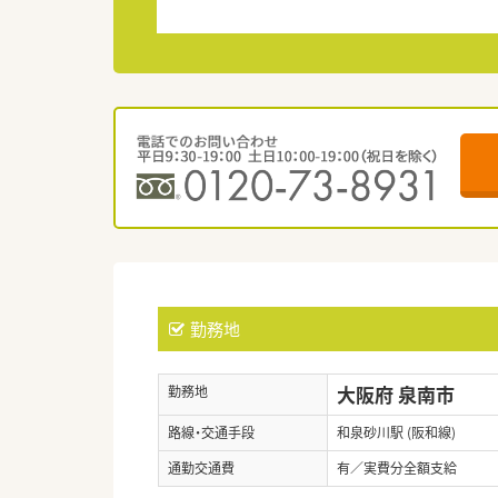
勤務地
大阪府 泉南市
勤務地
路線・交通手段
和泉砂川駅 (阪和線)
通勤交通費
有／実費分全額支給