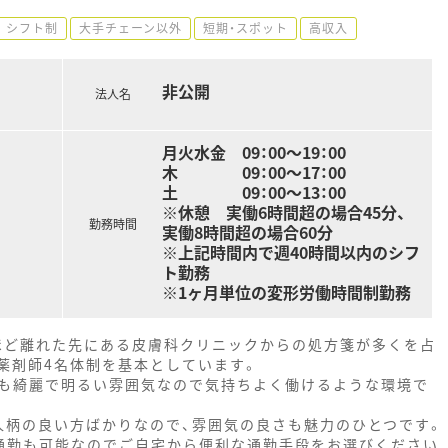
シフト制
大手チェーン以外
短期・スポット
高収入
非公開
法人名
月火水金 09：00～19：00
木 09：00～17：00
土 09：00～13：00
※休憩 実働6時間超の場合45分、
勤務時間
実働8時間超の場合60分
※上記時間内で週40時間以内のシフ
ト勤務
※1ヶ月単位の変形労働時間制勤務
mほど離れた先にある皮膚科クリニックからの処方箋が多くを占
、薬剤師4名体制を基本としています。
も綺麗で明るい雰囲気なので気持ちよく働けるような環境で
人柄の良い方ばかりなので、雰囲気の良さも魅力のひとつです。
通勤も可能なのでご自宅から便利な通勤手段をお選びください