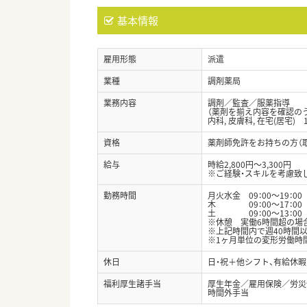
基本情報
雇用形態
派遣
業種
調剤薬局
業務内容
調剤／監査／服薬指導
（薬剤を揃え内容を確認の
内科, 皮膚科, 在宅(居宅) 
資格
薬剤師免許をお持ちの方（
給与
時給2,800円～3,300円
※ご経験・スキルを考慮致
勤務時間
月火水金 09：00～19：00
木 09：00～17：00
土 09：00～13：00
※休憩 実働6時間超の場合
※上記時間内で週40時間
※1ヶ月単位の変形労働時
休日
日・祝＋他シフト、有給休暇
福利厚生諸手当
厚生年金／雇用保険／労災
時間外手当