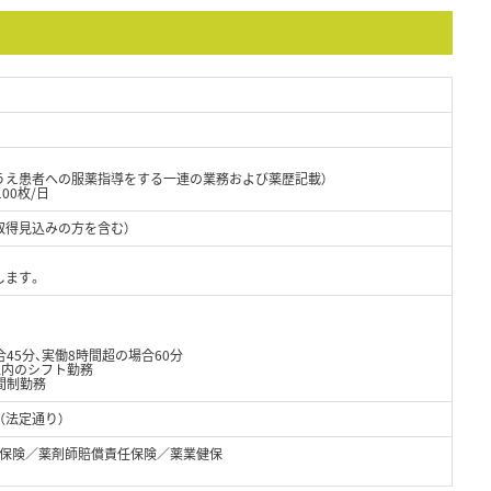
うえ患者への服薬指導をする一連の業務および薬歴記載）
100枚/日
取得見込みの方を含む）
します。
45分、実働8時間超の場合60分
以内のシフト勤務
間制勤務
（法定通り）
保険／薬剤師賠償責任保険／薬業健保