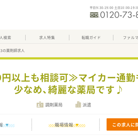
平日9：30-19：00 土日10：00-19：
人検索
求人特集
転職ガイド
ファル
043の薬剤師求人
000円以上も相談可≫マイカー通
少なめ、綺麗な薬局です♪
調剤薬局
派遣
報
職場情報
この求人に