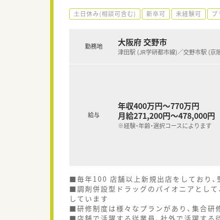
土日休み(相談可含む)
新卒可
未経験可
ブ
大阪府 交野市
勤務地
津田駅 (JR学研都市線)／交野市駅 (京
年収400万円～770万円
月給271,200円～478,000円
給与
※経験・年齢・選択コースによります
■毎年100 店舗以上新規出店をしており
■調剤併設型ドラッグのパイオニアとして、
しています
■研修制度は様々なプランがあり、集合研
■店舗で活躍する従業員、社外で活躍する