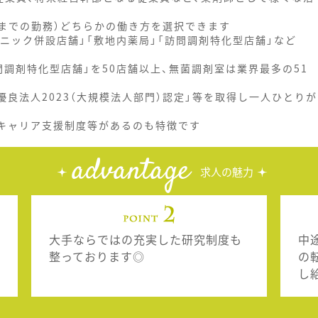
時までの勤務）どちらかの働き方を選択できます
ニック併設店舗」「敷地内薬局」「訪問調剤特化型店舗」など
調剤特化型店舗」を50店舗以上、無菌調剤室は業界最多の51
優良法人2023（大規模法人部門）認定」等を取得し一人ひとりが
、キャリア支援制度等があるのも特徴です
advantage
求人の魅力
大手ならではの充実した研究制度も
中
整っております◎
の
し