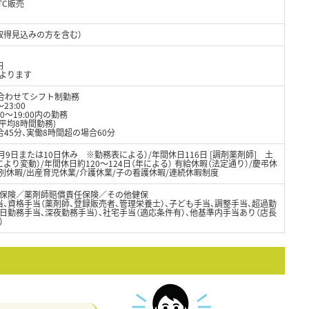
TC販売
名
取得見込みの方を含む）
円
によります
に合わせてシフト制勤務
23:00
0～19:00内の勤務
平均8時間勤務)
45分、実働8時間超の場合60分
月9日または10日休み ※勤務表による）/年間休日116日 [調剤薬剤師] 土
り変動）/年間休日約120～124日（年による） 有給休暇（法定通り）/慶弔休
別休暇/出産育児休業/介護休業/子の看護休暇/連続休暇制度
保険／薬剤師賠償責任保険／その他健保
、資格手当（薬剤師、登録販売者、管理栄養士）、子ども手当、調整手当、超過勤
日勤務手当、深夜勤務手当）、社宅手当（適応条件有）、他基準内手当あり（店長
）