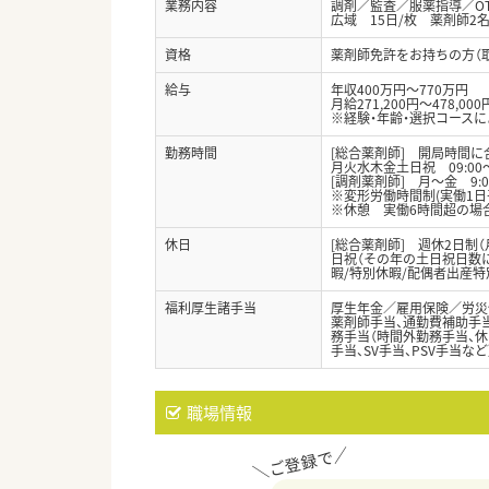
業務内容
調剤／監査／服薬指導／O
広域 15日/枚 薬剤師2
資格
薬剤師免許をお持ちの方（
給与
年収400万円～770万円
月給271,200円～478,000
※経験・年齢・選択コース
勤務時間
[総合薬剤師] 開局時間
月火水木金土日祝 09:00〜
[調剤薬剤師] 月～金 9:0
※変形労働時間制(実働1日
※休憩 実働6時間超の場合
休日
[総合薬剤師] 週休2日制（
日祝（その年の土日祝日数によ
暇/特別休暇/配偶者出産特
福利厚生諸手当
厚生年金／雇用保険／労災
薬剤師手当、通勤費補助手当
務手当（時間外勤務手当、休
手当、SV手当、PSV手当など
職場情報