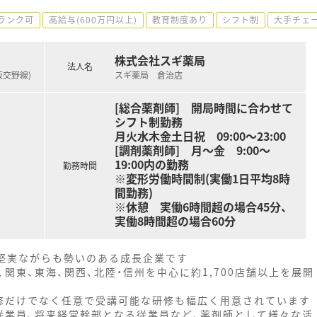
ランク可
高給与(600万円以上)
教育制度あり
シフト制
大手チェ
株式会社スギ薬局
法人名
阪交野線)
スギ薬局 倉治店
[総合薬剤師] 開局時間に合わせて
シフト制勤務
月火水木金土日祝 09:00〜23:00
[調剤薬剤師] 月～金 9:00～
19:00内の勤務
勤務時間
※変形労働時間制(実働1日平均8時
間勤務)
※休憩 実働6時間超の場合45分、
実働8時間超の場合60分
、堅実ながらも勢いのある成長企業です
関東、東海、関西、北陸・信州を中心に約1,700店舗以上を展開
修だけでなく任意で受講可能な研修も幅広く用意されています
従業員、将来経営幹部となる従業員など、薬剤師として様々な活