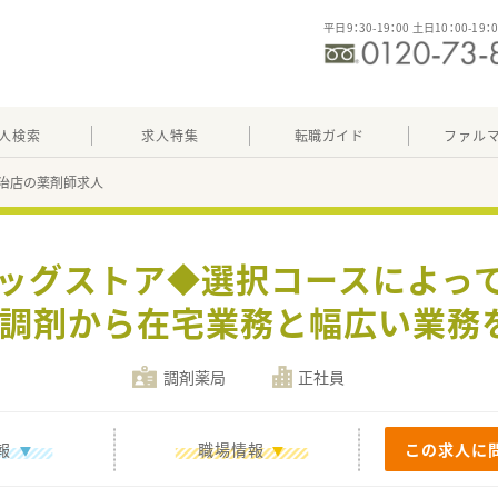
平日9：30-19：00 土日10：00-19：
人検索
求人特集
転職ガイド
ファル
治店の薬剤師求人
ラッグストア◆選択コースによっ
調剤から在宅業務と幅広い業務
調剤薬局
正社員
報
職場情報
この求人に