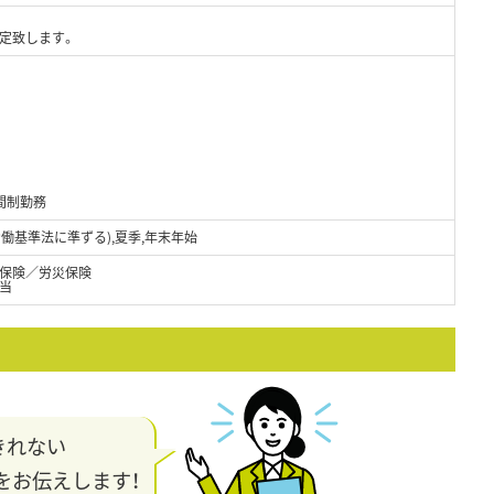
定致します。
間制勤務
労働基準法に準ずる),夏季,年末年始
保険／労災保険
当
きれない
をお伝えします！