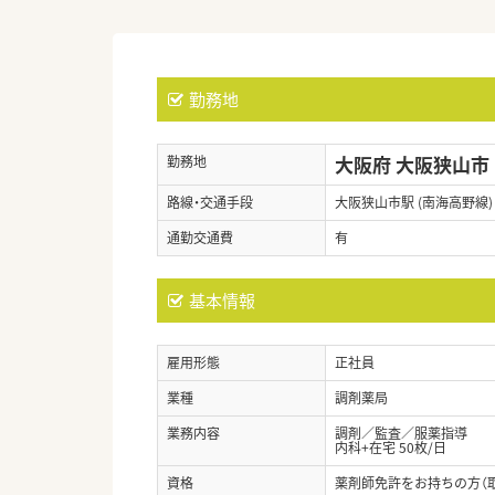
勤務地
大阪府 大阪狭山市
勤務地
路線・交通手段
大阪狭山市駅 (南海高野線)
通勤交通費
有
基本情報
雇用形態
正社員
業種
調剤薬局
業務内容
調剤／監査／服薬指導
内科+在宅 50枚/日
資格
薬剤師免許をお持ちの方（