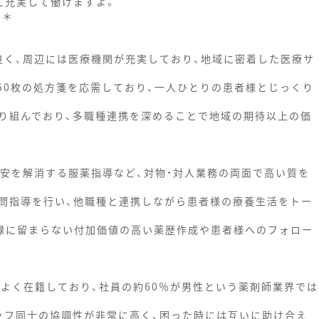
に充実して働けますよ。
--＊
良く、周辺には医療機関が充実しており、地域に密着した医療サ
50枚の処方箋を応需しており、一人ひとりの患者様とじっくり
り組んでおり、多職種連携を深めることで地域の期待以上の価
不安を解消する服薬指導など、対物・対人業務の両面で高い質を
問指導を行い、他職種と連携しながら患者様の療養生活をトー
る記録に留まらない付加価値の高い薬歴作成や患者様へのフォロー
スよく在籍しており、社員の約60％が男性という薬剤師業界では
ッフ同士の協調性が非常に高く、困った時には互いに助け合え