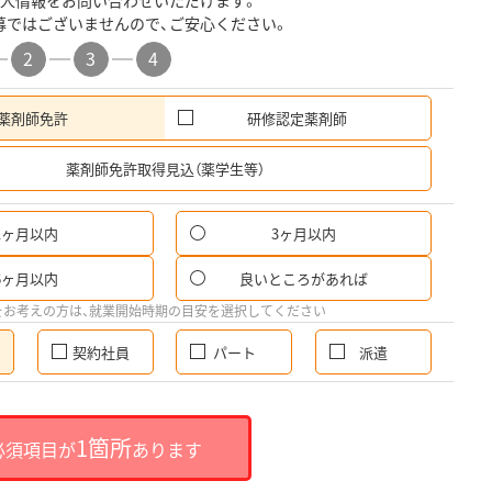
人情報をお問い合わせいただけます。
募ではございませんので、ご安心ください。
2
3
4
薬剤師免許
研修認定薬剤師
希
薬剤師免許取得見込（薬学生等）
1ヶ月以内
3ヶ月以内
6ヶ月以内
良いところがあれば
をお考えの方は、就業開始時期の目安を選択してください
契約社員
パート
派遣
1箇所
必須項目が
あります