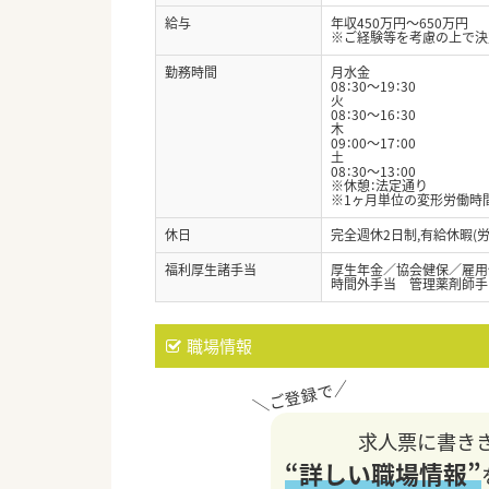
給与
年収450万円～650万円
※ご経験等を考慮の上で決
勤務時間
月水金
08：30～19：30
火
08：30～16：30
木
09：00～17：00
土
08：30～13：00
※休憩：法定通り
※1ヶ月単位の変形労働時
休日
完全週休2日制,有給休暇(
福利厚生諸手当
厚生年金／協会健保／雇用
時間外手当 管理薬剤師手
職場情報
求人票に書き
“詳しい職場情報”