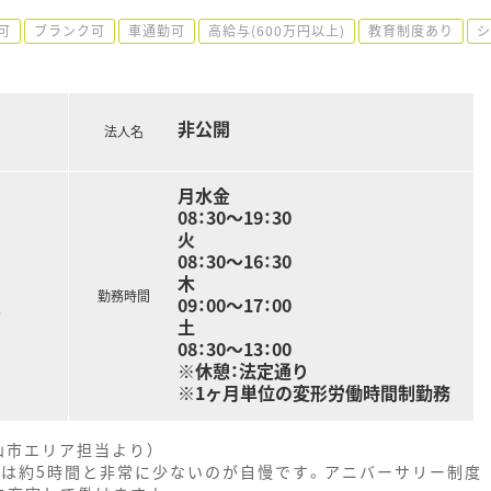
可
ブランク可
車通勤可
高給与(600万円以上)
教育制度あり
シ
非公開
法人名
月水金
08：30～19：30
火
08：30～16：30
木
勤務時間
09：00～17：00
。
土
08：30～13：00
※休憩：法定通り
※1ヶ月単位の変形労働時間制勤務
山市エリア担当より）
間は約5時間と非常に少ないのが自慢です。アニバーサリー制度