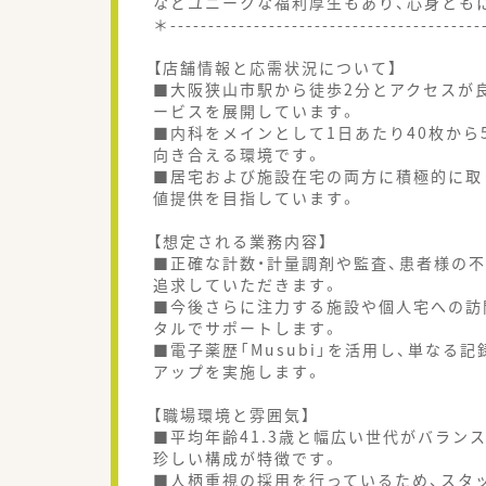
などユニークな福利厚生もあり、心身とも
＊----------------------------------------
【店舗情報と応需状況について】
■大阪狭山市駅から徒歩2分とアクセスが
ービスを展開しています。
■内科をメインとして1日あたり40枚から
向き合える環境です。
■居宅および施設在宅の両方に積極的に取
値提供を目指しています。
【想定される業務内容】
■正確な計数・計量調剤や監査、患者様の
追求していただきます。
■今後さらに注力する施設や個人宅への訪
タルでサポートします。
■電子薬歴「Musubi」を活用し、単な
アップを実施します。
【職場環境と雰囲気】
■平均年齢41.3歳と幅広い世代がバラン
珍しい構成が特徴です。
■人柄重視の採用を行っているため、スタ