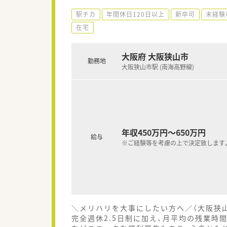
駅チカ
年間休日120日以上
新卒可
未経験
在宅
大阪府 大阪狭山市
勤務地
大阪狭山市駅 (南海高野線)
年収450万円～650万円
給与
※ご経験等を考慮の上で決定致します
＼メリハリを大事にしたい方へ／（大阪狭
完全週休2.5日制に加え、月平均の残業時