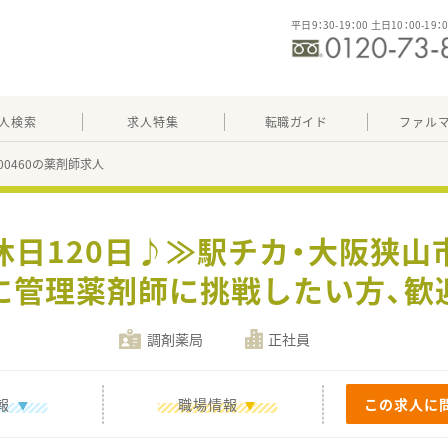
平日9：30-19：00 土日10：00-19：
人検索
求人特集
転職ガイド
ファル
300460の薬剤師求人
休日120日♪≫駅チカ・大阪狭山
に管理薬剤師に挑戦したい方、歓
調剤薬局
正社員
報
職場情報
この求人に