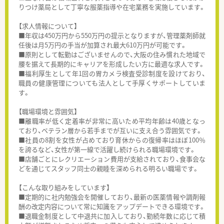
りつけ薬局として丁寧な服薬指導や在宅業務を実施しています。
【求人情報について】
■年収は450万円から550万円の提示となりますが、管理薬剤師就
任後は月5万円の手当が加算され最大610万円が可能です。
■原則として転勤はございませんので、大阪の住み慣れた地域で
腰を据えて長期的にキャリアを形成したい方に最適な求人です。
■福利厚生として年1回の胃カメラ検査受診制度を設けており、
職員の健康管理についても法人として手厚くサポートしていま
す。
【職場環境と雰囲気】
■離職率が低く定着率が非常に高いため平均年齢は40歳となっ
ており、ベテラン層から若手までが互いに支え合う雰囲気です。
■社員の8割を女性が占めており育休からの復帰率はほぼ100％
を誇るなど、女性が第一線で活躍し続けられる職場環境です。
■店舗ごとにレクリエーション費用が支給されており、食事会な
どを通じてスタッフ同士の親睦を深められる明るい職場です。
【こんな取り組みをしています】
■定期的に社内勉強会を開催しており、最新の医薬情報や調剤報
酬の改定内容について常に知識をアップデートできる環境です。
■退職金制度として中退共に加入しており、勤続年数に応じて積