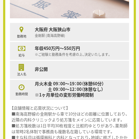
大阪府 大阪狭山市
金剛駅 (南海高野線)
勤務地
年収450万円～550万円
※ご経験と勤務条件を考慮の上、決定いたします。
給与
非公開
法人名
月火木金 09：00～19：00（休憩60分）
土 09：00～12：00（休憩なし）
勤務時間
※1ヶ月単位の変形労働時間制
【店舗情報と応需状況について】
■南海高野線の金剛駅から車で10分ほどの距離に位置しており、
近隣の内科クリニックより処方箋をメインに応需しています。
■処方箋枚数は1日平均30枚程度と比較的ゆとりがあり、薬剤師
は常時2名体制で事務員も複数名在籍している環境です。
■主な科目は循環器科と内科となっており、地域に根ざしたかか