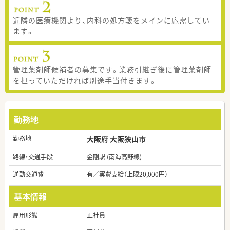
近隣の医療機関より、内科の処方箋をメインに応需してい
ます。
管理薬剤師候補者の募集です。業務引継ぎ後に管理薬剤師
を担っていただければ別途手当付きます。
勤務地
勤務地
大阪府 大阪狭山市
路線・交通手段
金剛駅 (南海高野線)
通勤交通費
有／実費支給（上限20,000円）
基本情報
雇用形態
正社員