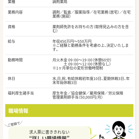
業種
調剤薬局
業務内容
調剤／監査／服薬指導／在宅業務（居宅）／在宅
業務（施設）
資格
薬剤師免許をお持ちの方（取得見込みの方を含
む）
給与
年収450万円～550万円
※ご経験と勤務条件を考慮の上、決定いたしま
す。
勤務時間
月火木金 09：00～19：00（休憩60分）
土 09：00～12：00（休憩なし）
※1ヶ月単位の変形労働時間制
休日
水,日,祝、有給休暇初年度10日、夏期休暇3日、年
末年始休暇3日
福利厚生諸手当
厚生年金／協会健保／雇用保険／労災保険
管理薬剤師手当（50,000円/月）
職場情報
求人票に書ききれない
“詳しい職場情報”