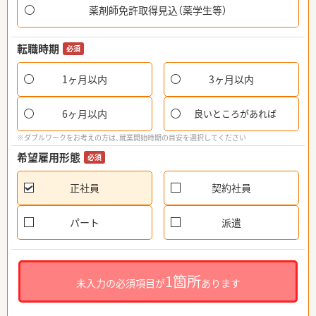
薬剤師免許取得見込（薬学生等）
転職時期
必須
1ヶ月以内
3ヶ月以内
6ヶ月以内
良いところがあれば
※ダブルワークをお考えの方は、就業開始時期の目安を選択してください
希望雇用形態
必須
正社員
契約社員
パート
派遣
1箇所
未入力の必須項目が
あります