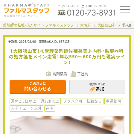
平日9：30-19：00 土日10：00-19：00
薬剤師の転職・求人サイト ファルマスタッフ
大阪府
大阪狭山市
求人ID
更新日：
2026/08/06
薬剤師求人ID：
637135
【大阪狭山市】≪管理薬剤師候補募集≫内科・循環器科
の処方箋をメイン応需！年収550～600万円も現実ライ
ン！
調剤薬局
正社員
この求人に
検討リストに
問い合わせる
追加
週休2.5日以上
週32h以上
ブランク可
転勤なし
車通勤可
大手チェーン以外
在宅