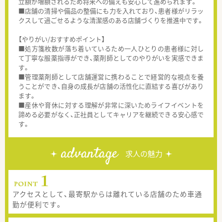
立額が増額されるため将来への備えも安心して進められます。
■店舗の清掃や備品の整備にも力を入れており、患者様がリラッ
クスして過ごせるような清潔感のある店舗づくりを推進中です。
【やりがい/おすすめポイント】
■処方箋枚数が落ち着いているため一人ひとりの患者様に対し
て丁寧な服薬指導ができ、薬剤師としてのやりがいを実感できま
す。
■管理薬剤師として店舗運営に携わることで経営的な視点を養
うことができ、自身の成長が店舗の活性化に直結する喜びがあり
ます。
■産休や育休に対する理解が非常に深いためライフイベントを
諦める必要がなく、正社員としてキャリアを継続できる安心感で
す。
advantage
求人の魅力
アクセスとして、最寄駅からは離れている店舗のため車通
勤が便利です。