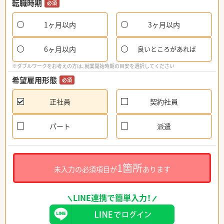
転職時期
必須
1ヶ月以内
3ヶ月以内
6ヶ月以内
良いところがあれば
※ダブルワークをお考えの方は、就業開始時期の目安を選択してください
希望雇用形態
必須
正社員
契約社員
パート
派遣
1箇所
未入力の必須項目が
あります
LINE連携で簡単入力！