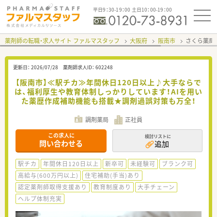
平日9：30-19：00 土日10：00-19：00
薬剤師の転職・求人サイト ファルマスタッフ
大阪府
阪南市
さくら薬局
更新日：
2026/07/28
薬剤師求人ID：
602248
【阪南市】≪駅チカ≫年間休日120日以上♪大手ならで
は、福利厚生や教育体制しっかりしています！AIを用い
た薬歴作成補助機能も搭載★調剤過誤対策も万全！
調剤薬局
正社員
この求人に
検討リストに
問い合わせる
追加
駅チカ
年間休日120日以上
新卒可
未経験可
ブランク可
高給与(600万円以上)
住宅補助(手当)あり
認定薬剤師取得支援あり
教育制度あり
大手チェーン
ヘルプ体制充実