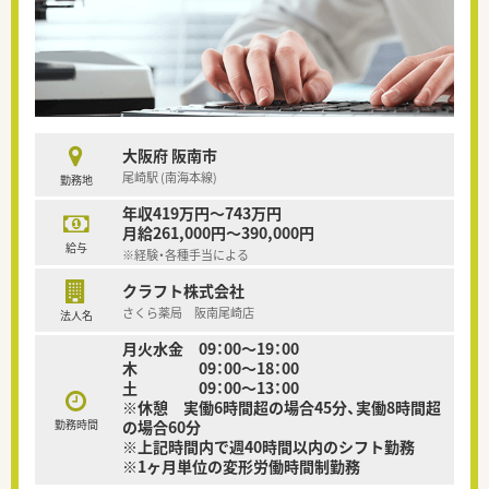
大阪府 阪南市
尾崎駅 (南海本線)
勤務地
年収419万円～743万円
月給261,000円～390,000円
給与
※経験・各種手当による
クラフト株式会社
さくら薬局 阪南尾崎店
法人名
月火水金 09：00～19：00
木 09：00～18：00
土 09：00～13：00
※休憩 実働6時間超の場合45分、実働8時間超
勤務時間
の場合60分
※上記時間内で週40時間以内のシフト勤務
※1ヶ月単位の変形労働時間制勤務