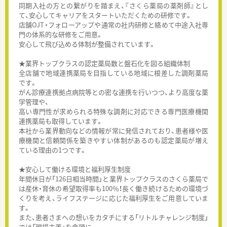
同期入社の方との繋がりを踏まえ、『さくら薬局の薬剤師』とし
て、安心してキャリアをスタートいただくための研修です。
店舗OJT・フォローアップや通常の社内研修と絡めて中途入社専
門の体系的な研修をご用意。
安心して飛び込める体制が整備されています。
★業界トップクラスの認定薬局数と盤石化を図る組織体制
全店舗で地域連携薬局を目指している地域に根差した調剤薬局
です。
がん診療連携拠点病院等との密な連携を行いつつ、より高度な薬
学管理や、
高い専門性が求められる特殊な調剤に対応できる専門医療機関
連携薬局も取得しています。
本社から業界動向などの情報が常に発信されており、患者様や医
療機関と信頼関係を築きやすい体制があるのも認定薬局が増え
ている理由の1つです。
★安心して働ける環境と福利厚生制度
年間休日が「126日相当時間」と業界トップクラスのさくら薬局で
は産休・育休の希望取得率も100％！長く働き続けるための環境づ
くりを考え、ライフステージに応じた福利厚生をご用意していま
す。
また、患者さまへの想いをカタチにする「リトルチャレンジ制度」
では「現場主義」を念頭に、