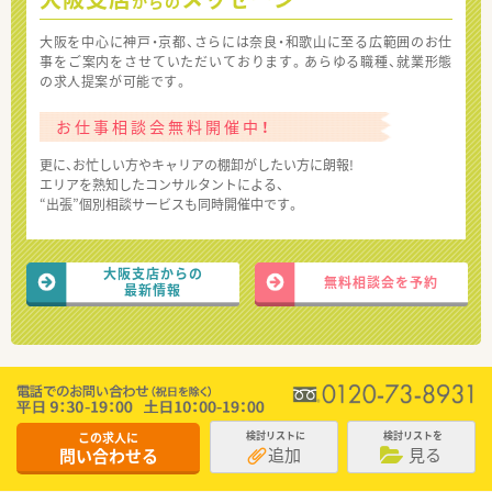
からの
大阪を中心に神戸・京都、さらには奈良・和歌山に至る広範囲のお仕
事をご案内をさせていただいております。あらゆる職種、就業形態
の求人提案が可能です。
お仕事相談会無料開催中！
更に、お忙しい方やキャリアの棚卸がしたい方に朗報!
エリアを熟知したコンサルタントによる、
“出張”個別相談サービスも同時開催中です。
大阪支店からの
無料相談会を予約
最新情報
この求人に
検討リストに
検討リストを
追加
見る
問い合わせる