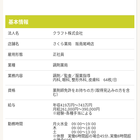
基本情報
法人名
クラフト株式会社
店舗名
さくら薬局 阪南尾崎店
雇用形態
正社員
業種
調剤薬局
業務内容
調剤／監査／服薬指導
内科, 眼科, 整形外科, 皮膚科 64枚/日
資格
薬剤師免許をお持ちの方（取得見込みの方を含
む）
給与
年収419万円～743万円
月給261,000円～390,000円
※経験・各種手当による
勤務時間
月火水金 09：00～19：00
木 09：00～18：00
土 09：00～13：00
※休憩 実働6時間超の場合45分、実働8時間超