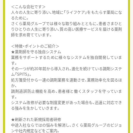
＜こんな会社です＞
人々の人生に寄り添い、地域に「ライフケア」をもたらす薬局にな
るために。
さくら薬局グループでは様々な取り組みとともに、患者さまひと
りひとりの人生に寄り添い、質の高い医療サービスを届ける薬剤
師を求め育てています。
＜特徴・ポイントのご紹介＞
★薬剤師を守る独自システム
業務をサポートするために様々なシステムを独自開発していま
す。
その一つが約20年前から導入され、進化を続けている調剤システ
ム「SPITS」。
処方箋受付から一連の調剤業務を連動させ、業務効率化を図るほ
か、
調剤過誤防止機能を高め、患者様と働くスタッフを守っていま
す。
システム改修が必要な制度変更があった場合も、迅速に対応でき
る強みを生かしていきます。
★刷新された新規採用者研修
中途入社ならではの悩みを解消し、さくら薬局グループのビジョ
ンや社内規定などをご案内。