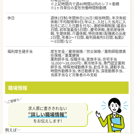
の場合60分
※上記時間内で週40時間以内のシフト勤務
※1ヶ月単位の変形労働時間制勤務
休日
週休2日制/年間休日126日（相当時間)、年次有給
休暇（平均取得率9日/年以上、入社した当月に入
社月に応じた日数を付与）、連続休暇制度（最長9
日間、初年度最長5日間）、慶弔休暇、産前産後休
暇、生理休暇、介護休暇、特別休暇（配偶者の出産
2日間、弔事3～7日間、裁判員裁判5日間、転勤2
～3日間）など
福利厚生諸手当
厚生年金／雇用保険／労災保険／薬剤師賠償責
任保険／薬業健保
薬剤師手当、役職手当、家族手当、住宅手当
（6,000～38,000円）、寒冷地手当、専門認定薬剤
師手当、特殊地域勤務手当、赴任手当、通勤手当、
時間外勤務手当、休日勤務手当、深夜勤務手当、
当直手当など対象者のみ支給
職場情報
求人票に書ききれない
“詳しい職場情報”
をお伝えします！