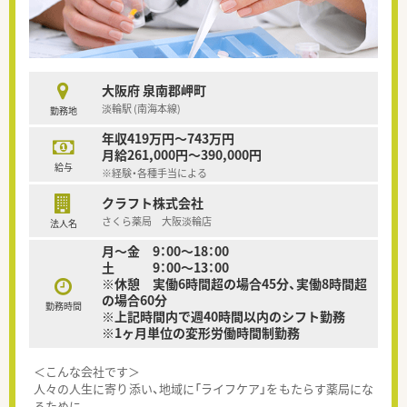
大阪府 泉南郡岬町
淡輪駅 (南海本線)
勤務地
年収419万円～743万円
月給261,000円～390,000円
給与
※経験・各種手当による
クラフト株式会社
さくら薬局 大阪淡輪店
法人名
月～金 9：00～18：00
土 9：00～13：00
※休憩 実働6時間超の場合45分、実働8時間超
の場合60分
勤務時間
※上記時間内で週40時間以内のシフト勤務
※1ヶ月単位の変形労働時間制勤務
＜こんな会社です＞
人々の人生に寄り添い、地域に「ライフケア」をもたらす薬局にな
るために。