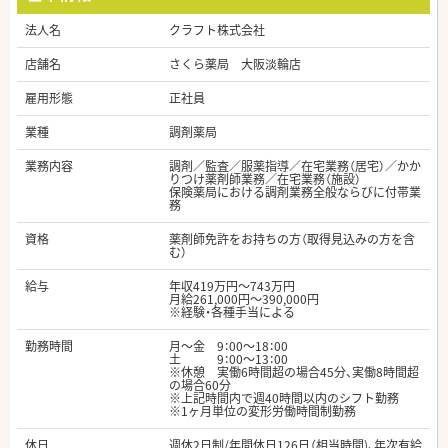
法人名
クラフト株式会社
店舗名
さくら薬局 大阪淡輪店
雇用形態
正社員
業種
調剤薬局
業務内容
調剤／監査／服薬指導／在宅業務（居宅）／かか
りつけ薬剤師業務／在宅業務（施設）
保険薬局における調剤業務全般ならびに付帯業
務
資格
薬剤師免許をお持ちの方（取得見込みの方を含
む）
給与
年収419万円～743万円
月給261,000円～390,000円
※経験・各種手当による
勤務時間
月～金 9：00～18：00
土 9：00～13：00
※休憩 実働6時間超の場合45分、実働8時間超
の場合60分
※上記時間内で週40時間以内のシフト勤務
※1ヶ月単位の変形労働時間制勤務
休日
週休2日制/年間休日126日（相当時間)、年次有給