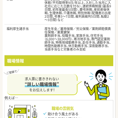
休暇（平均取得率9日/年以上、入社した当月に入
社月に応じた日数を付与）、連続休暇制度（最長9
日間、初年度最長5日間）、慶弔休暇、産前産後休
暇、生理休暇、介護休暇、特別休暇（配偶者の出産
2日間、弔事3～7日間、裁判員裁判5日間、転勤2
～3日間）など
福利厚生諸手当
厚生年金／雇用保険／労災保険／薬剤師賠償責
任保険／薬業健保
薬剤師手当、役職手当、家族手当、住宅手当
（6,000～38,000円）、寒冷地手当、専門認定薬剤
師手当、特殊地域勤務手当、赴任手当、通勤手当、
時間外勤務手当、休日勤務手当、深夜勤務手当、
当直手当など対象者のみ支給
職場情報
求人票に書ききれない
“詳しい職場情報”
をお伝えします！
職場の雰囲気
助け合う風土がある