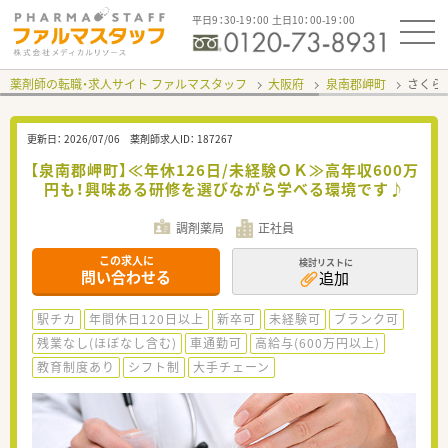
平日9：30-19：00 土日10：00-19：00
薬剤師の転職・求人サイト ファルマスタッフ
大阪府
泉南郡岬町
さくら
更新日：
2026/07/06
薬剤師求人ID：
187267
【泉南郡岬町】≪年休126日/未経験ＯＫ≫高年収600万
円も！興味ある研修を選びながら学べる環境です♪
調剤薬局
正社員
この求人に
検討リストに
問い合わせる
追加
駅チカ
年間休日120日以上
新卒可
未経験可
ブランク可
残業なし(ほぼなし含む)
車通勤可
高給与(600万円以上)
教育制度あり
シフト制
大手チェーン