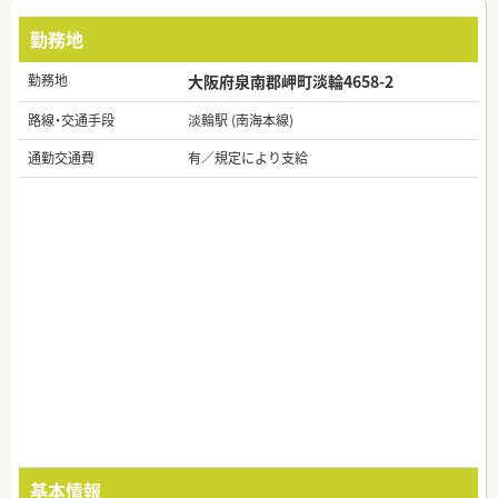
勤務地
勤務地
大阪府泉南郡岬町淡輪4658-2
路線・交通手段
淡輪駅 (南海本線)
通勤交通費
有／規定により支給
基本情報