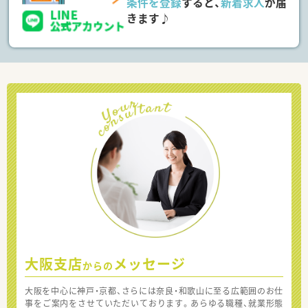
条件を登録
すると、
新着求人
が届
きます♪
大阪支店
メッセージ
からの
大阪を中心に神戸・京都、さらには奈良・和歌山に至る広範囲のお仕
事をご案内をさせていただいております。あらゆる職種、就業形態