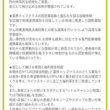
門の体系的な研修をご用意。
安心して飛び込める体制が整備されています。
★業界トップクラスの認定薬局数と盤石化を図る組織体制
全店舗で地域連携薬局を目指している地域に根差した調剤薬局
です。
がん診療連携拠点病院等との密な連携を行いつつ、より高度な薬
学管理や、
高い専門性が求められる特殊な調剤に対応できる専門医療機関
連携薬局も取得しています。
本社から業界動向などの情報が常に発信されており、患者様や医
療機関と信頼関係を築きやすい体制があるのも認定薬局が増え
ている理由の1つです。
★安心して働ける環境と福利厚生制度
年間休日が「126日相当時間」と業界トップクラスのさくら薬局で
は産休・育休の希望取得率も100％！長く働き続けるための環境づ
くりを考え、ライフステージに応じた福利厚生をご用意していま
す。
また、患者さまへの想いをカタチにする「リトルチャレンジ制度」
では「現場主義」を念頭に、
地域・店舗ごとに異なる患者さまのニーズやスタッフの思いを実
現する取り組みも行っています。
入社後もひとりひとりの薬剤師像に近しい多彩なキャリアステ