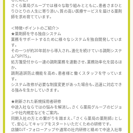
さくら薬局グループでは様々な取り組みとともに、患者さまひと
りひとりの人生に寄り添い、質の高い医療サービスを届ける薬剤
師を求め育てています。
＜特徴・ポイントのご紹介＞
★薬剤師を守る独自システム
業務をサポートするために様々なシステムを独自開発していま
す。
その一つが約20年前から導入され、進化を続けている調剤システ
ム「SPITS」。
処方箋受付から一連の調剤業務を連動させ、業務効率化を図るほ
か、
調剤過誤防止機能を高め、患者様と働くスタッフを守っていま
す。
システム改修が必要な制度変更があった場合も、迅速に対応でき
る強みを生かしていきます。
★刷新された新規採用者研修
中途入社ならではの悩みを解消し、さくら薬局グループのビジョ
ンや社内規定などをご案内。
同期入社の方との繋がりを踏まえ、『さくら薬局の薬剤師』とし
て、安心してキャリアをスタートいただくための研修です。
店舗OJT・フォローアップや通常の社内研修と絡めて中途入社専