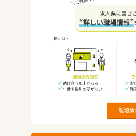
求人票に書き
“詳しい職場情報”
職場の雰囲気
ワ
助け合う風土がある
お
年齢や性別の壁がない
残
職場情