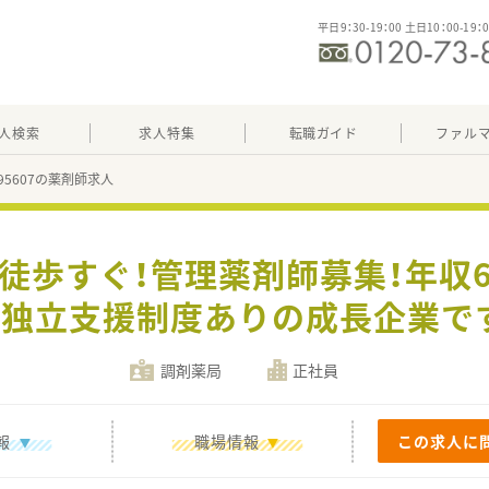
平日9：30-19：00 土日10：00-19：
人検索
求人特集
転職ガイド
ファル
695607の薬剤師求人
徒歩すぐ！管理薬剤師募集！年収6
、独立支援制度ありの成長企業で
調剤薬局
正社員
報
職場情報
この求人に