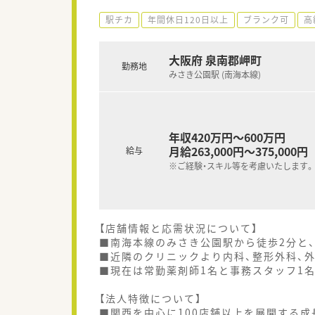
駅チカ
年間休日120日以上
ブランク可
高
大阪府 泉南郡岬町
勤務地
みさき公園駅 (南海本線)
年収420万円～600万円
月給263,000円～375,000円
給与
※ご経験・スキル等を考慮いたします。
【店舗情報と応需状況について】
■南海本線のみさき公園駅から徒歩2分と
■近隣のクリニックより内科、整形外科、外
■現在は常勤薬剤師1名と事務スタッフ1
【法人特徴について】
■関西を中心に100店舗以上を展開する成