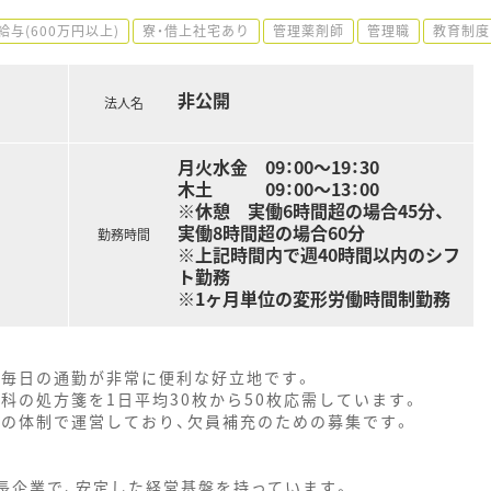
給与(600万円以上)
寮・借上社宅あり
管理薬剤師
管理職
教育制度
非公開
法人名
月火水金 09：00～19：30
木土 09：00～13：00
※休憩 実働6時間超の場合45分、
実働8時間超の場合60分
勤務時間
※上記時間内で週40時間以内のシフ
ト勤務
※1ヶ月単位の変形労働時間制勤務
、毎日の通勤が非常に便利な好立地です。
科の処方箋を1日平均30枚から50枚応需しています。
名の体制で運営しており、欠員補充のための募集です。
長企業で、安定した経営基盤を持っています。