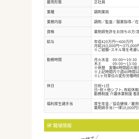
雇用形態
正社員
業種
調剤薬局
業務内容
調剤／監査／服薬指導／在
資格
薬剤師免許をお持ちの方（
給与
年収420万円～600万円
月給263,000円～375,000
※ご経験・スキル等を考慮
勤務時間
月火水金 09：00～19：3
木土 09：00～13：00
※休憩 実働6時間超の場合
※上記時間内で週40時間
※1ヶ月単位の変形労働時
休日
日祝+1日
日・祝＋他シフト、有給休暇
勤務制度 介護休業制度 看
福利厚生諸手当
厚生年金／協会健保／雇用
薬剤師手当（一律10,00
職場情報