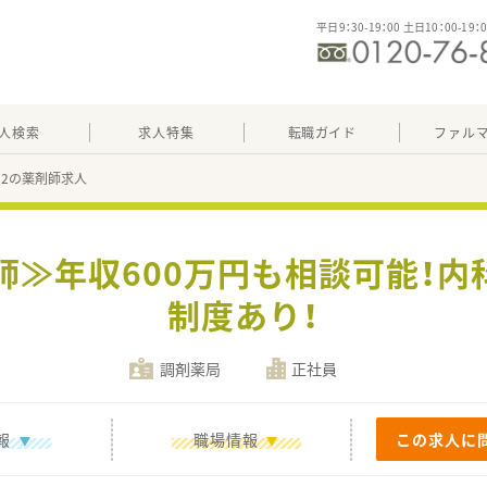
平日9：30-19：00 土日10：00-19：
人検索
求人特集
転職ガイド
ファル
732の薬剤師求人
師≫年収600万円も相談可能！
制度あり！
調剤薬局
正社員
報
職場情報
この求人に