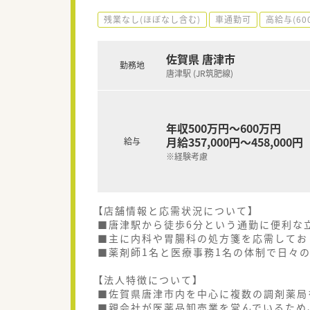
残業なし(ほぼなし含む)
車通勤可
高給与(60
佐賀県 唐津市
勤務地
唐津駅 (JR筑肥線)
年収500万円～600万円
月給357,000円～458,000円
給与
※経験考慮
【店舗情報と応需状況について】
■唐津駅から徒歩6分という通勤に便利な
■主に内科や胃腸科の処方箋を応需してお
■薬剤師1名と医療事務1名の体制で日々
【法人特徴について】
■佐賀県唐津市内を中心に複数の調剤薬局
■親会社が医薬品卸売業を営んでいるため