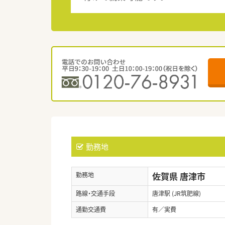
勤務地
佐賀県 唐津市
勤務地
路線・交通手段
唐津駅 (JR筑肥線)
通勤交通費
有／実費