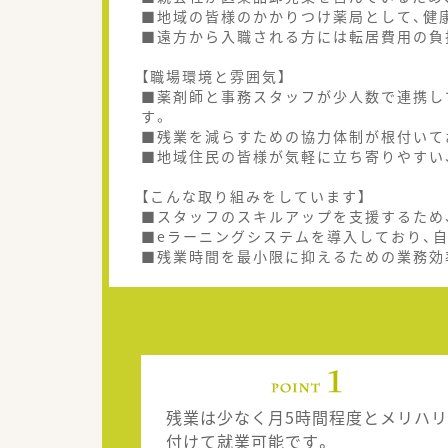
■地域の皆様のかかりつけ薬局として、健
■遠方から入職される方には転居費用の負
【職場環境と雰囲気】
■薬剤師と事務スタッフが少人数で連携し
す。
■残業を減らすための協力体制が根付いて
■地域住民の皆様が気軽に立ち寄りやすい
【こんな取り組みをしています】
■スタッフのスキルアップを支援するため
■eラーニングシステムを導入しており、
■残業時間を最小限に抑えるための業務効
残業は少なく月5時間程度とメリハリ
付けて就業可能です。