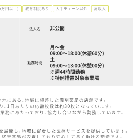
0万円以上)
教育制度あり
大手チェーン以外
高収入
非公開
法人名
月～金
09:00～18:00(休憩60分)
土
勤務時間
09:00～13:00(休憩00分)
※週44時間勤務
※特例措置対象事業場
立地にある、地域に根差した調剤薬局の店舗です。
り、1日あたりの応需枚数は約30枚となっています。
の業務にあたっており、協力し合いながら勤務しています。
を展開し、地域に密着した医療サービスを提供しています。
、経営基盤が安定しており安心して長く働ける環境です。