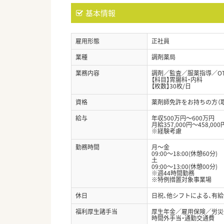
基本情報
雇用形態
正社員
業種
調剤薬局
業務内容
調剤／監査／服薬指導／O
【科目】胃腸科・内科
【枚数】30枚/日
資格
薬剤師免許をお持ちの方（
給与
年収500万円～600万円
月給357,000円～458,000
※経験考慮
勤務時間
月～金
09:00～18:00(休憩60分)
土
09:00～13:00(休憩00分)
※週44時間勤務
※特例措置対象事業場
休日
日祝、他シフトによる、有給
福利厚生諸手当
厚生年金／雇用保険／労災
時間外手当・通勤交通費