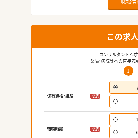
職場情
この求
コンサルタントへ求
薬局・病院等への直接応
1
保有資格・経験
必須
転職時期
必須