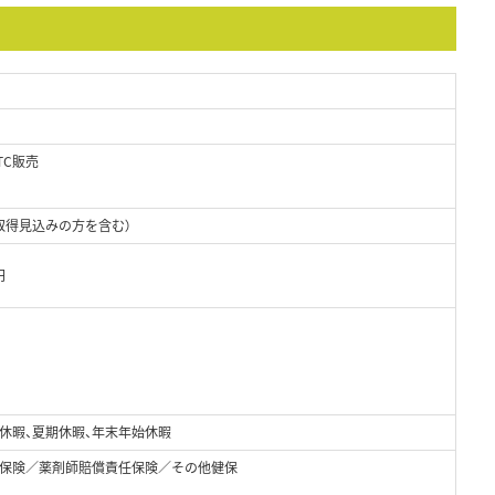
TC販売
取得見込みの方を含む）
円
休暇、夏期休暇、年末年始休暇
保険／薬剤師賠償責任保険／その他健保