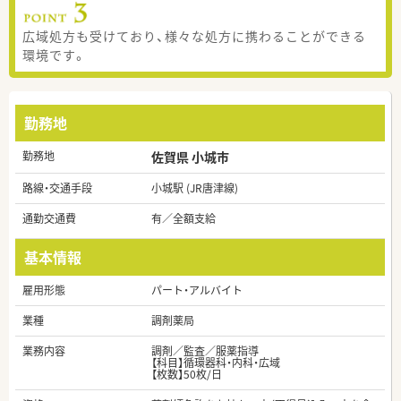
広域処方も受けており、様々な処方に携わることができる
環境です。
勤務地
勤務地
佐賀県 小城市
路線・交通手段
小城駅 (JR唐津線)
通勤交通費
有／全額支給
基本情報
雇用形態
パート・アルバイト
業種
調剤薬局
業務内容
調剤／監査／服薬指導
【科目】循環器科・内科・広域
【枚数】50枚/日