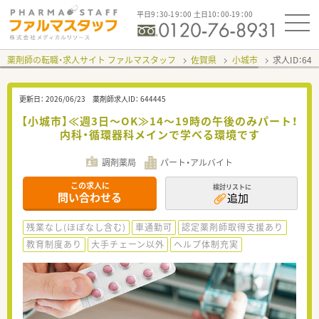
平日9：30-19：00 土日10：00-19：00
薬剤師の転職・求人サイト ファルマスタッフ
佐賀県
小城市
求人ID：64
更新日：
2026/06/23
薬剤師求人ID：
644445
【小城市】≪週3日～OK≫14～19時の午後のみパート！
内科・循環器科メインで学べる環境です
調剤薬局
パート・アルバイト
この求人に
検討リストに
問い合わせる
追加
残業なし(ほぼなし含む)
車通勤可
認定薬剤師取得支援あり
教育制度あり
大手チェーン以外
ヘルプ体制充実