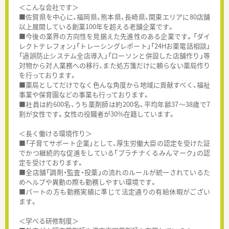
＜こんな会社です＞
■佐賀県を中心に、福岡県、熊本県、長崎県、関東エリアに80店舗
以上展開している創業100年を超える老舗企業です。
■今後の業界の方向性を見据えた先進性のある企業です。「ダイ
レクトテレフォン」「トレーシングレポート」「24Hお薬電話相談」
「過誤防止システム全店導入」「ローソンと併設した店舗作り」等
対物から対人業務への移行、また処方箋だけに頼らない薬局作り
を行っております。
■薬局としてだけでなく色んな角度から地域に貢献すべく、福祉
事業や保育園などの事業も行っております。
■社員は約600名、うち薬剤師は約200名、平均年齢37～38歳で7
割が女性です。女性の役職者が30%在籍しています。
＜長く働ける環境作り＞
■「子育てサポート企業」として、厚生労働大臣の認定を受けた証
でかつ継続的な促進をしている「プラチナくるみんマーク」の認
定を受けております。
■全店舗「調剤・監査・投薬」の流れのルールが統一されているた
めヘルプや異動の際も勤務しやすい環境です。
■パートの方も勤務実績に準じて法定通りの有給休暇がござい
ます。
＜学べる研修制度＞