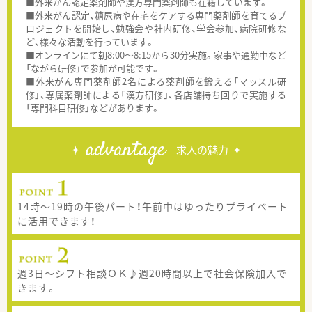
■外来がん認定薬剤師や漢方専門薬剤師も在籍しています。
■外来がん認定、糖尿病や在宅をケアする専門薬剤師を育てるプ
ロジェクトを開始し、勉強会や社内研修、学会参加、病院研修な
ど、様々な活動を行っています。
■オンラインにて朝8:00～8:15から30分実施。家事や通勤中など
「ながら研修」で参加が可能です。
■外来がん専門薬剤師2名による薬剤師を鍛える「マッスル研
修」、専属薬剤師による「漢方研修」、各店舗持ち回りで実施する
「専門科目研修」などがあります。
advantage
求人の魅力
14時～19時の午後パート！午前中はゆったりプライベート
に活用できます！
週3日～シフト相談ＯＫ♪週20時間以上で社会保険加入で
きます。