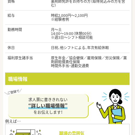
資格
薬剤師免許をお持ちの方（取得見込みの方を含
む）
給与
時給2,000円～2,100円
※経験者例
勤務時間
月～土
14:00～19:00（休憩00分）
※週3日～シフト相談可能
休日
日祝、他シフトによる、年次有給休暇
福利厚生諸手当
厚生年金／協会健保／雇用保険／労災保険／薬
剤師賠償責任保険
時間外手当・通勤交通費
職場情報
求人票に書ききれない
“詳しい職場情報”
をお伝えします！
職場の雰囲気