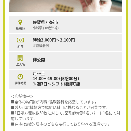
佐賀県 小城市
小城駅 (JR唐津線)
勤務地
時給2,000円～2,100円
※経験者例
給与
非公開
法人名
月～土
14:00～19:00（休憩00分）
勤務時間
※週3日～シフト相談可能
＜店舗情報＞
■全体の約7割が内科・循環器科を応需しています。
■残りは広域処方で幅広い科目に携わることが可能です。
■1日処方箋枚数50枚に対して、薬剤師常勤1名、パート1名にて対
応しています。
■在宅は施設・居宅のどちらも行っており学べる環境です。