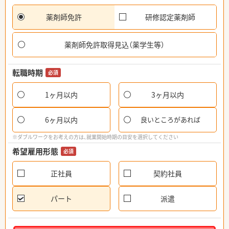
薬剤師免許
研修認定薬剤師
薬剤師免許取得見込（薬学生等）
転職時期
必須
1ヶ月以内
3ヶ月以内
6ヶ月以内
良いところがあれば
※ダブルワークをお考えの方は、就業開始時期の目安を選択してください
希望雇用形態
必須
正社員
契約社員
パート
派遣