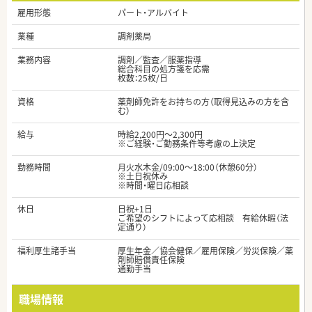
雇用形態
パート・アルバイト
業種
調剤薬局
業務内容
調剤／監査／服薬指導
総合科目の処方箋を応需
枚数：25枚/日
資格
薬剤師免許をお持ちの方（取得見込みの方を含
む）
給与
時給2,200円～2,300円
※ご経験・ご勤務条件等考慮の上決定
勤務時間
月火水木金/09:00～18:00（休憩60分）
※土日祝休み
※時間・曜日応相談
休日
日祝+1日
ご希望のシフトによって応相談 有給休暇（法
定通り）
福利厚生諸手当
厚生年金／協会健保／雇用保険／労災保険／薬
剤師賠償責任保険
通勤手当
職場情報