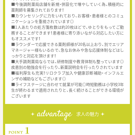
■今後調剤薬局店舗を新規・併設化で増やしていく為、積極的に
薬剤師を募集されております！
■カウンセリングに力をいれており、お客様・患者様とのコミュ
ニケーションを重視されています◎
■1人あたりの処方箋枚数は約20枚ほどで、ゆとりをもってご勤
務することができます！患者様に寄り添いながら対応したい方に
もオススメです！
■ラウンダーで応援できる薬剤師様が20名以上おり、別でエリア
マネージャー様もいるので、急なお休みや急な応援体制などはし
っかりと対応を頂けます！
■大手調剤薬局ならでは、研修制度や教育体制も整っています◎
疾患別の勉強会を行ったり、新薬説明会を行ったりされています
■福利厚生も充実！リロクラブ加入や健康診断補助・インフルエ
ンザの補助などもございます◎
■ライフステージに合わせて就業が可能◎時短勤務は小学校3年
生が終わるまで適用されたりと、長く続けることができる環境が
ございます
advantage
求人の魅力