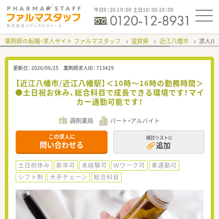
平日9：30-19：00 土日10：00-19：00
薬剤師の転職・求人サイト ファルマスタッフ
滋賀県
近江八幡市
求人ID
更新日：
2026/06/25
薬剤師求人ID：
713429
【近江八幡市/近江八幡駅】＜10時～16時の勤務時間＞
●土日祝お休み、総合科目で成長できる環境です！マイ
カー通勤可能です！
調剤薬局
パート・アルバイト
この求人に
検討リストに
問い合わせる
追加
土日祝休み
新卒可
未経験可
Ｗワーク可
車通勤可
シフト制
大手チェーン
総合科目