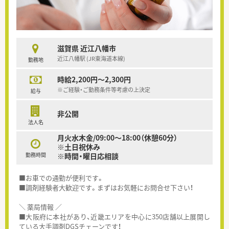
滋賀県 近江八幡市
近江八幡駅 (JR東海道本線)
勤務地
時給2,200円～2,300円
※ご経験・ご勤務条件等考慮の上決定
給与
非公開
法人名
月火水木金/09:00～18:00（休憩60分）
※土日祝休み
勤務時間
※時間・曜日応相談
■お車での通勤が便利です。
■調剤経験者大歓迎です。まずはお気軽にお問合せ下さい！
＼ 薬局情報 ／
■大阪府に本社があり、近畿エリアを中心に350店舗以上展開し
ている大手調剤DGSチェーンです！