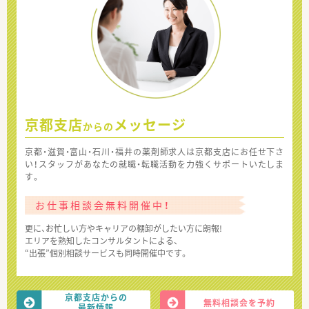
京都支店
メッセージ
からの
京都・滋賀・富山・石川・福井の薬剤師求人は京都支店にお任せ下さ
い！スタッフがあなたの就職・転職活動を力強くサポートいたしま
す。
お仕事相談会無料開催中！
更に、お忙しい方やキャリアの棚卸がしたい方に朗報!
エリアを熟知したコンサルタントによる、
“出張”個別相談サービスも同時開催中です。
京都支店からの
無料相談会を予約
最新情報