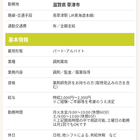
勤務地
滋賀県 草津市
路線・交通手段
南草津駅 (JR東海道本線)
通勤交通費
有／全額支給
基本情報
雇用形態
パート・アルバイト
業種
調剤薬局
業務内容
調剤／監査／服薬指導
資格
薬剤師免許をお持ちの方（取得見込みの方を含
む）
給与
時給2,000円～2,300円
※ご経験・ご年齢等を考慮のうえ決定
勤務時間
月火水金/9:00～19:00（休憩60分）
土/9:00～13:00（休憩0分）
※上記開局時間の中で相談可能、土曜日の勤務
は月1回でもOKです
休日
日祝、他シフトによる、有給休暇 など