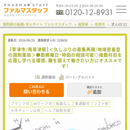
平日9：30-19：00 土日10：00-19：00
薬剤師の転職・求人サイト ファルマスタッフ
滋賀県
草津市
求人ID：22
更新日：
2026/06/25
薬剤師求人ID：
228650
【草津市/南草津駅】＜久しぶりの募集再開/地域密着型
の調剤薬局＞●勤務曜日・時間の相談可能◎複数科目を
応需し学べる環境、腰を据えて働きたい方にオススメで
す！
調剤薬局
パート・アルバイト
この求人に
検討リストに
問い合わせる
追加
ブランク可
Ｗワーク可
転勤なし
車通勤可
シフト制
大手チェーン以外
ヘルプ体制充実