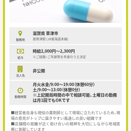
滋賀県 草津市
南草津駅 (JR東海道本線)
勤務地
時給2,000円～2,300円
※ご経験・ご年齢等を考慮のうえ決定
給与
非公開
法人名
月火水金/9:00～19:00（休憩60分）
土/9:00～13:00（休憩0分）
※上記開局時間の中で相談可能、土曜日の勤務
勤務時間
は月1回でもOKです
■経営者自身も現役の薬剤師として現場に立たれているため、現
場の意見がトップに届きやすい風通しの良い組織です
■店舗間の距離が近く助け合いの精神を大切にしながら地域医
療に貢献しています