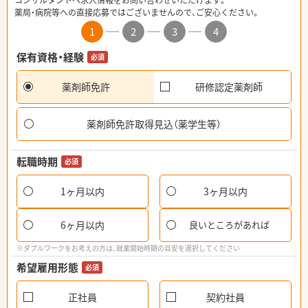
コンサルタントへ求人情報をお問い合わせいただけます。
薬局・病院等への直接応募ではございませんので、ご安心ください。
1
2
3
4
保有資格・経験
必須
薬剤師免許
研修認定薬剤師
薬剤師免許取得見込（薬学生等）
転職時期
必須
1ヶ月以内
3ヶ月以内
6ヶ月以内
良いところがあれば
※ダブルワークをお考えの方は、就業開始時期の目安を選択してください
希望雇用形態
必須
正社員
契約社員