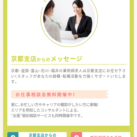
京都支店
メッセージ
からの
京都・滋賀・富山・石川・福井の薬剤師求人は京都支店にお任せ下さ
い！スタッフがあなたの就職・転職活動を力強くサポートいたしま
す。
お仕事相談会無料開催中！
更に、お忙しい方やキャリアの棚卸がしたい方に朗報!
エリアを熟知したコンサルタントによる、
“出張”個別相談サービスも同時開催中です。
京都支店からの