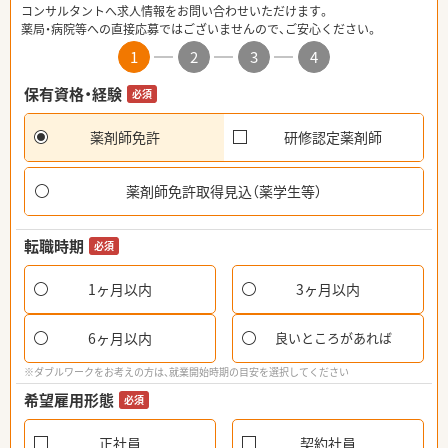
コンサルタントへ求人情報をお問い合わせいただけます。
薬局・病院等への直接応募ではございませんので、ご安心ください。
1
2
3
4
保有資格・経験
必須
薬剤師免許
研修認定薬剤師
薬剤師免許取得見込（薬学生等）
転職時期
必須
1ヶ月以内
3ヶ月以内
6ヶ月以内
良いところがあれば
※ダブルワークをお考えの方は、就業開始時期の目安を選択してください
希望雇用形態
必須
正社員
契約社員