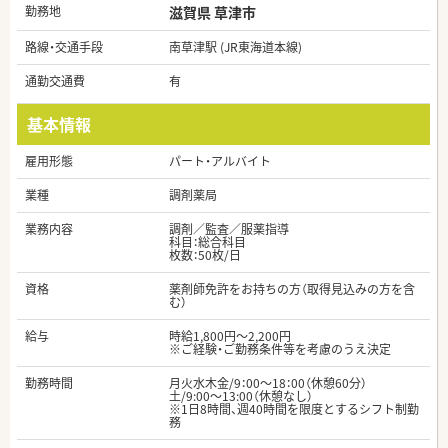
勤務地
滋賀県 草津市
路線・交通手段
南草津駅 (JR東海道本線)
通勤交通費
有
基本情報
雇用形態
パート・アルバイト
業種
調剤薬局
業務内容
調剤／監査／服薬指導
科目：総合科目
枚数：50枚/日
資格
薬剤師免許をお持ちの方（取得見込みの方を含
む）
給与
時給1,800円～2,200円
※ご経験・ご勤務条件等を考慮のうえ決定
勤務時間
月火水木金/9：00～18：00（休憩60分）
土/9:00～13:00（休憩なし）
※1日8時間、週40時間を限度とするシフト制勤
務