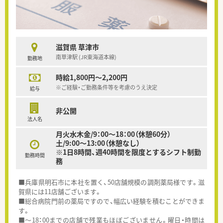
滋賀県 草津市
南草津駅 (JR東海道本線)
勤務地
時給1,800円～2,200円
※ご経験・ご勤務条件等を考慮のうえ決定
給与
非公開
法人名
月火水木金/9：00～18：00（休憩60分）
土/9:00～13:00（休憩なし）
※1日8時間、週40時間を限度とするシフト制勤
勤務時間
務
■兵庫県明石市に本社を置く、50店舗規模の調剤薬局様です。滋
賀県には11店舗ございます。
■総合病院門前の薬局ですので、幅広い経験を積むことができま
す。
■～18：00までの店舗で残業もほぼございません。曜日・時間は