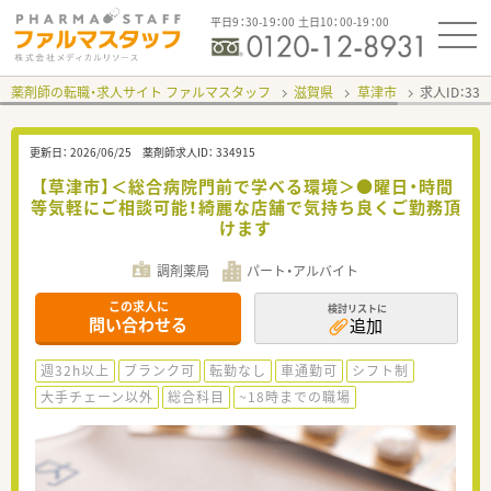
平日9：30-19：00 土日10：00-19：00
薬剤師の転職・求人サイト ファルマスタッフ
滋賀県
草津市
求人ID：33
更新日：
2026/06/25
薬剤師求人ID：
334915
【草津市】＜総合病院門前で学べる環境＞●曜日・時間
等気軽にご相談可能！綺麗な店舗で気持ち良くご勤務頂
けます
調剤薬局
パート・アルバイト
この求人に
検討リストに
問い合わせる
追加
週32h以上
ブランク可
転勤なし
車通勤可
シフト制
大手チェーン以外
総合科目
~18時までの職場