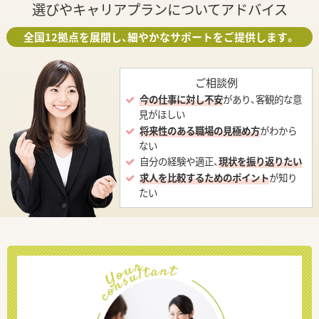
選びやキャリアプランについてアドバイス
全国12拠点を展開し、細やかなサポートをご提供します。
ご相談例
今の仕事に対し不安
があり、客観的な意
見がほしい
将来性のある職場の見極め方
がわから
ない
自分の経験や適正、
現状を振り返りたい
求人を比較するためのポイント
が知り
たい