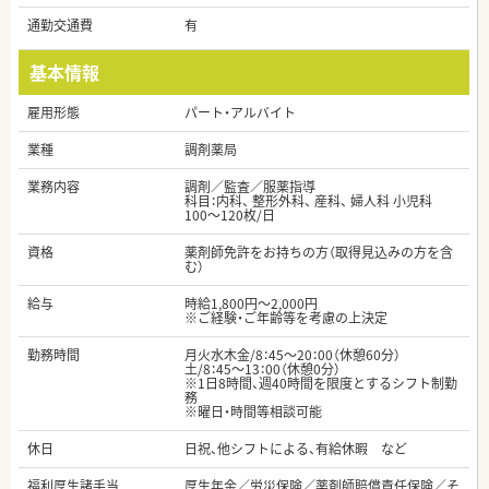
通勤交通費
有
基本情報
雇用形態
パート・アルバイト
業種
調剤薬局
業務内容
調剤／監査／服薬指導
科目：内科、 整形外科、 産科、 婦人科 小児科
100～120枚/日
資格
薬剤師免許をお持ちの方（取得見込みの方を含
む）
給与
時給1,800円～2,000円
※ご経験・ご年齢等を考慮の上決定
勤務時間
月火水木金/8：45～20：00（休憩60分）
土/8：45～13：00（休憩0分）
※1日8時間、週40時間を限度とするシフト制勤
務
※曜日・時間等相談可能
休日
日祝、他シフトによる、有給休暇 など
福利厚生諸手当
厚生年金／労災保険／薬剤師賠償責任保険／そ