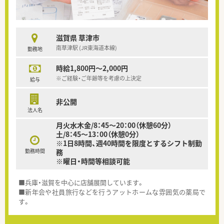
滋賀県 草津市
南草津駅 (JR東海道本線)
勤務地
時給1,800円～2,000円
※ご経験・ご年齢等を考慮の上決定
給与
非公開
法人名
月火水木金/8：45～20：00（休憩60分）
土/8：45～13：00（休憩0分）
※1日8時間、週40時間を限度とするシフト制勤
勤務時間
務
※曜日・時間等相談可能
■兵庫・滋賀を中心に店舗展開しています。
■新年会や社員旅行などを行うアットホームな雰囲気の薬局で
す。