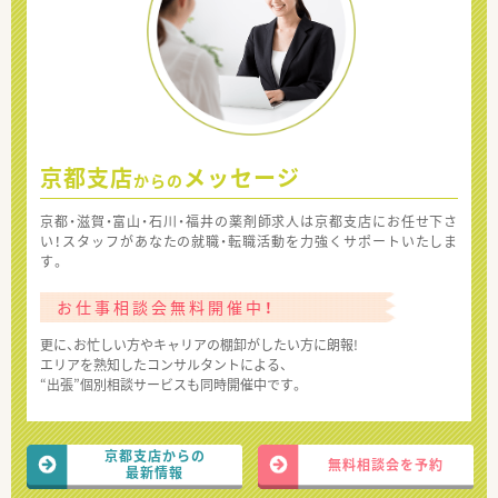
京都支店
メッセージ
からの
京都・滋賀・富山・石川・福井の薬剤師求人は京都支店にお任せ下さ
い！スタッフがあなたの就職・転職活動を力強くサポートいたしま
す。
お仕事相談会無料開催中！
更に、お忙しい方やキャリアの棚卸がしたい方に朗報!
エリアを熟知したコンサルタントによる、
“出張”個別相談サービスも同時開催中です。
京都支店からの
無料相談会を予約
最新情報