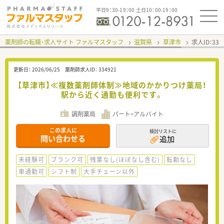
平日9：30-19：00 土日10：00-19：00
薬剤師の転職・求人サイト ファルマスタッフ
滋賀県
草津市
求人ID：33
更新日：
2026/06/25
薬剤師求人ID：
334921
【草津市】≪複数薬剤師体制≫地域のかかりつけ薬局！
駅から近く通勤も便利です。
調剤薬局
パート・アルバイト
この求人に
検討リストに
問い合わせる
追加
未経験可
ブランク可
残業なし(ほぼなし含む)
転勤なし
車通勤可
シフト制
大手チェーン以外