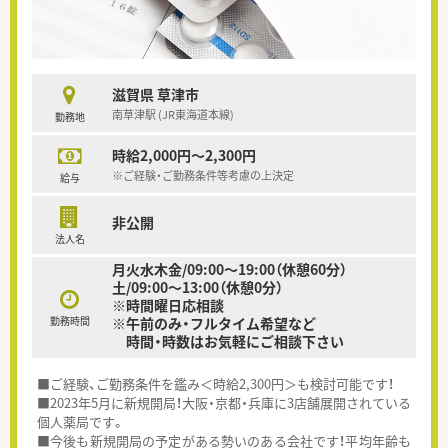
滋賀県 草津市
南草津駅 (JR東海道本線)
勤務地
時給2,000円～2,300円
※ご経験・ご勤務条件等考慮の上決定
給与
非公開
法人名
月火水木金/09:00～19:00（休憩60分）
土/09:00～13:00（休憩0分）
※時間曜日応相談
勤務時間
※午前のみ・フルタイム希望など
時間・時数はお気軽にご相談下さい
■ご経験、ご勤務条件を鑑み＜時給2,300円＞も検討可能です！
■2023年5月に新規開局！大阪・京都・兵庫に3店舗展開されている
個人薬局です。
■今後も新規開局の予定がある勢いのある会社です！平均年齢も