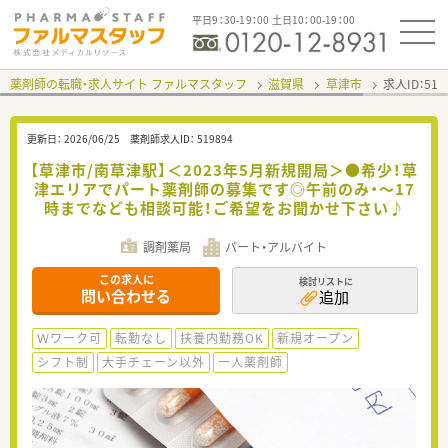
平日9：30-19：00 土日10：00-19：00
薬剤師の転職・求人サイト ファルマスタッフ
滋賀県
草津市
求人ID：51
更新日：
2026/06/25
薬剤師求人ID：
519894
【草津市/南草津駅】＜2023年5月新規開局＞●希少！草
津エリアでパート薬剤師の募集です◎午前のみ・～17
時までなども相談可能！ご希望をお聞かせ下さい♪
調剤薬局
パート・アルバイト
この求人に
検討リストに
問い合わせる
追加
Ｗワーク可
転勤なし
扶養内勤務OK
新規オープン
シフト制
大手チェーン以外
一人薬剤師