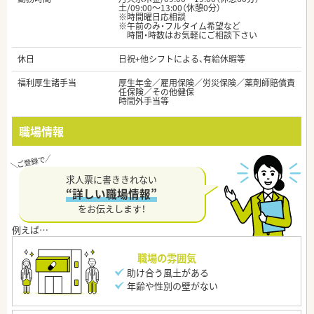
土/09:00～13:00（休憩0分）
※時間曜日応相談
※午前のみ・フルタイム希望など
時間・時数はお気軽にご相談下さい
休日
日祝+他シフトによる、有給休暇等
福利厚生諸手当
厚生年金／雇用保険／労災保険／薬剤師賠償責
任保険／その他健保
時間外手当等
職場情報
求人票に書ききれない
“詳しい職場情報”
をお伝えします！
職場の雰囲気
助け合う風土がある
年齢や性別の壁がない