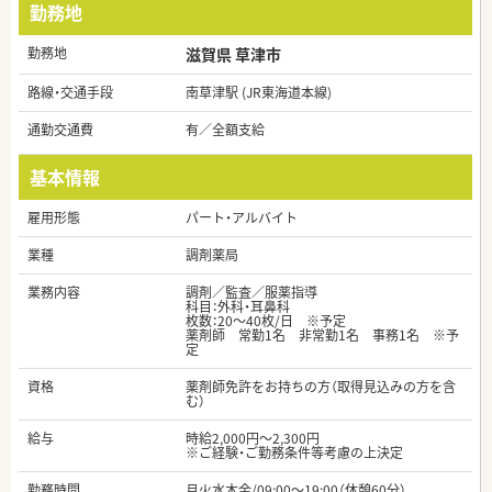
勤務地
勤務地
滋賀県 草津市
路線・交通手段
南草津駅 (JR東海道本線)
通勤交通費
有／全額支給
基本情報
雇用形態
パート・アルバイト
業種
調剤薬局
業務内容
調剤／監査／服薬指導
科目：外科・耳鼻科
枚数：20～40枚/日 ※予定
薬剤師 常勤1名 非常勤1名 事務1名 ※予
定
資格
薬剤師免許をお持ちの方（取得見込みの方を含
む）
給与
時給2,000円～2,300円
※ご経験・ご勤務条件等考慮の上決定
勤務時間
月火水木金/09:00～19:00（休憩60分）