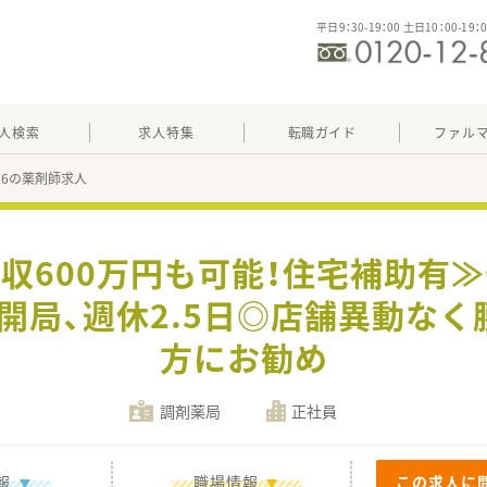
平日9：30-19：00 土日10：00-19：
人検索
求人特集
転職ガイド
ファル
856の薬剤師求人
年収600万円も可能！住宅補助有
での開局、週休2.5日◎店舗異動な
方にお勧め
調剤薬局
正社員
報
職場情報
この求人に