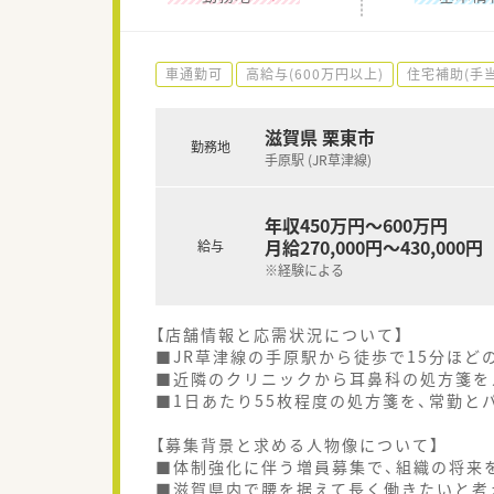
車通勤可
高給与(600万円以上)
住宅補助(手
滋賀県 栗東市
勤務地
手原駅 (JR草津線)
年収450万円～600万円
月給270,000円～430,000円
給与
※経験による
【店舗情報と応需状況について】
■JR草津線の手原駅から徒歩で15分ほど
■近隣のクリニックから耳鼻科の処方箋を
■1日あたり55枚程度の処方箋を、常勤と
【募集背景と求める人物像について】
■体制強化に伴う増員募集で、組織の将来
■滋賀県内で腰を据えて長く働きたいと考え