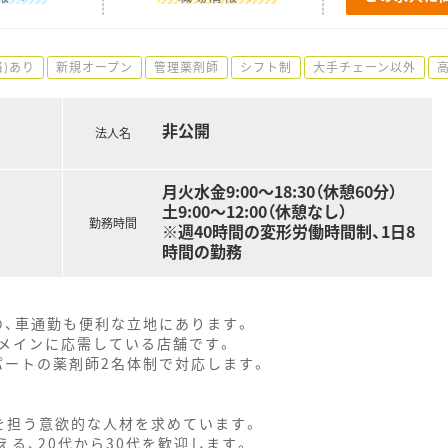
当)あり
新規オープン
管理薬剤師
シフト制
大手チェーン以外
非公開
法人名
月火水金9:00～18:30（休憩60分）
土9:00～12:00（休憩なし）
勤務時間
※週40時間の変形労働時間制、1日8
時間の勤務
の、車通勤も便利な立地にあります。
メインに応需している店舗です。
パートの薬剤師2名体制で対応します。
を担う意欲的な人材を求めています。
る、20代から30代を歓迎します。