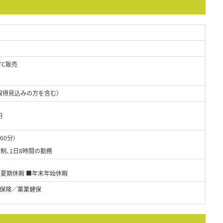
TC販売
取得見込みの方を含む）
円
60分）
制、1日8時間の勤務
■夏期休暇 ■年末年始休暇
保険／薬業健保