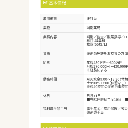
基本情報
雇用形態
正社員
業種
調剤薬局
業務内容
調剤／監査／服薬指導／O
科目：耳鼻科
枚数：55枚/日
資格
薬剤師免許をお持ちの方（
給与
年収450万円～600万円
月給270,000円～430,000
※経験による
勤務時間
月火水金9:00～18:30（休憩
土9:00～12:00（休憩なし）
※週40時間の変形労働時間
休日
日祝+1日
■有給休暇初年度10日 
福利厚生諸手当
厚生年金／雇用保険／労災
薬剤師手当