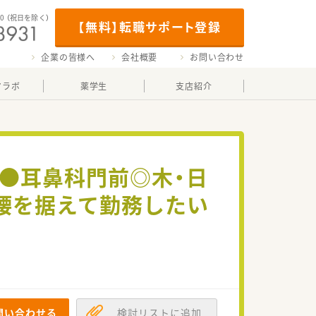
00
（祝日を除く）
【無料】転職サポート登録
企業の皆様へ
会社概要
お問い合わせ
マラボ
薬学生
支店紹介
≫●耳鼻科門前◎木・日
く腰を据えて勤務したい
問い合わせる
検討リストに追加