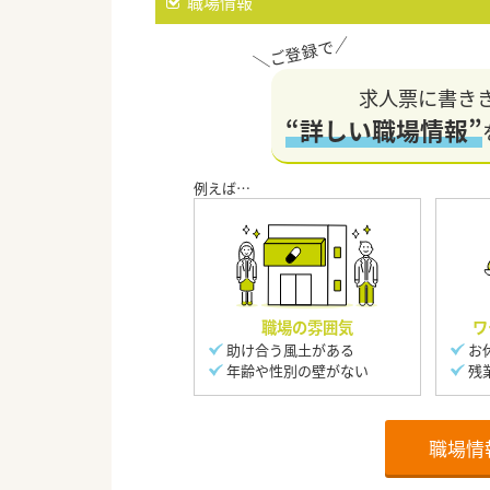
職場情報
求人票に書き
“詳しい職場情報”
職場の雰囲気
ワ
助け合う風土がある
お
年齢や性別の壁がない
残
職場情