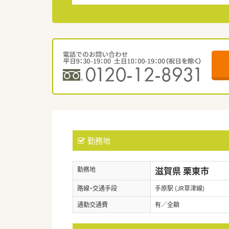
勤務地
滋賀県 栗東市
勤務地
路線・交通手段
手原駅 (JR草津線)
通勤交通費
有／全額