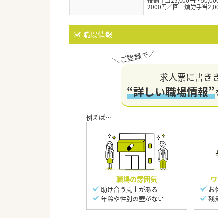
役割手当25,000円～50,
2000円／回 煩労手当2,0
職場情報
求人票に書き
“詳しい職場情報”
職場の雰囲気
ワ
助け合う風土がある
お
年齢や性別の壁がない
残