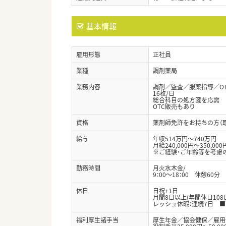
基本情報
雇用形態
正社員
業種
調剤薬局
業務内容
調剤／監査／服薬指導／O
16枚/日
総合科目の処方箋を応需
OTC販売もあり
資格
薬剤師免許をお持ちの方（
給与
年収514万円～740万円
月給240,000円～350,000
※ご経験・ご年齢等を考慮
勤務時間
月火水木金/
9：00～18：00 休憩60分
休日
日祝+1日
月間8日以上(年間休日10
レッシュ休暇：連続7日 
福利厚生諸手当
厚生年金／協会健保／雇用