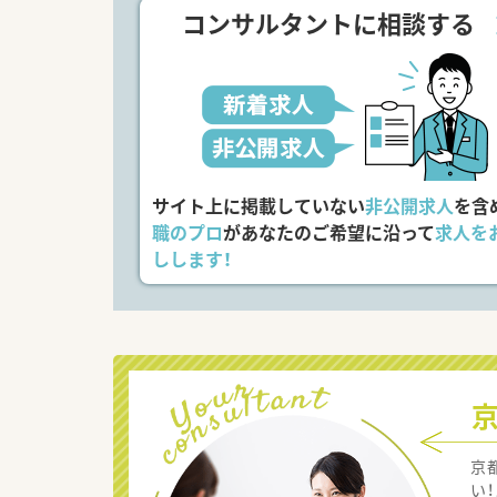
コンサルタントに相談する
サイト上に掲載していない
非公開求人
を含
職のプロ
があなたのご希望に沿って
求人を
しします！
京
い