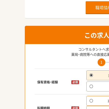
職場情
この求
コンサルタントへ求
薬局・病院等への直接応
1
保有資格・経験
必須
転職時期
必須