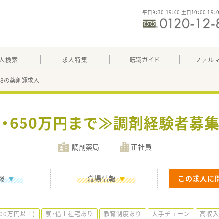
平日9：30-19：00 土日10：00-19：
人検索
求人特集
転職ガイド
ファル
798の薬剤師求人
収・650万円まで≫調剤経験者募集
調剤薬局
正社員
報
職場情報
この求人に
00万円以上)
寮・借上社宅あり
教育制度あり
大手チェーン
高収入