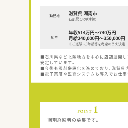
滋賀県 湖南市
勤務地
石部駅 (JR草津線)
年収514万円～740万円
月給240,000円～350,000円
給与
※ご経験・ご年齢等を考慮のうえ決定
■石川県など北陸地方を中心に店舗展開し
安定しています。
■今後も調剤併設化を進めており、滋賀県
■電子薬暦や監査システムも導入でお仕事
調剤経験者の募集です。