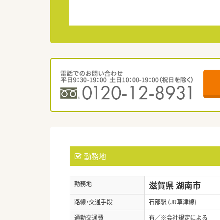
勤務地
滋賀県 湖南市
勤務地
路線・交通手段
石部駅 (JR草津線)
通勤交通費
有／※会社規定による