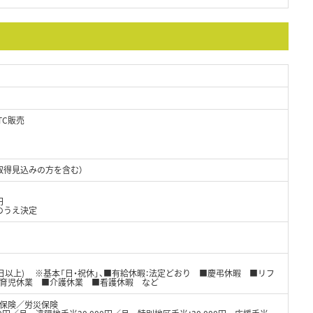
TC販売
取得見込みの方を含む）
円
のうえ決定
8日以上) ※基本「日・祝休」、■有給休暇：法定どおり ■慶弔休暇 ■リフ
■育児休業 ■介護休業 ■看護休暇 など
保険／労災保険