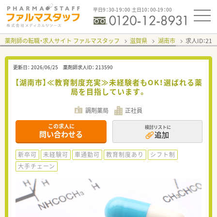
平日9：30-19：00 土日10：00-19：00
薬剤師の転職・求人サイト ファルマスタッフ
滋賀県
湖南市
求人ID：21
更新日：
2026/06/25
薬剤師求人ID：
213590
【湖南市】≪教育制度充実≫未経験者もOK！選ばれる薬
局を目指しています。
調剤薬局
正社員
この求人に
検討リストに
問い合わせる
追加
新卒可
未経験可
車通勤可
教育制度あり
シフト制
大手チェーン