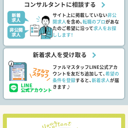
コンサルタントに相談する
サイト上に掲載していない
非公
開求人
を含め、
転職のプロ
があな
たのご希望に沿って
求人をお探
しします！
新着求人を受け取る
ファルマスタッフLINE公式アカ
ウントを友だち追加して、
希望の
条件を登録
すると、
新着求人
が届
きます♪