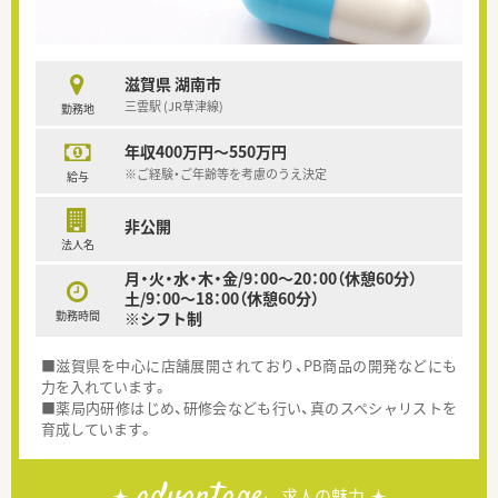
滋賀県 湖南市
三雲駅 (JR草津線)
勤務地
年収400万円～550万円
※ご経験・ご年齢等を考慮のうえ決定
給与
非公開
法人名
月・火・水・木・金/9：00～20：00（休憩60分）
土/9：00～18：00（休憩60分）
勤務時間
※シフト制
■滋賀県を中心に店舗展開されており、PB商品の開発などにも
力を入れています。
■薬局内研修はじめ、研修会なども行い、真のスペシャリストを
育成しています。
advantage
求人の魅力