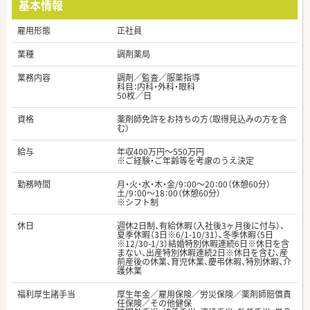
基本情報
雇用形態
正社員
業種
調剤薬局
業務内容
調剤／監査／服薬指導
科目：内科・外科・眼科
50枚／日
資格
薬剤師免許をお持ちの方（取得見込みの方を含
む）
給与
年収400万円～550万円
※ご経験・ご年齢等を考慮のうえ決定
勤務時間
月・火・水・木・金/9：00～20：00（休憩60分）
土/9：00～18：00（休憩60分）
※シフト制
休日
週休2日制、有給休暇（入社後3ヶ月後に付与）、
夏季休暇（3日※6/1-10/31）、冬季休暇（5日
※12/30-1/3）結婚特別休暇連続6日※休日を含
まない、出産特別休暇連続2日※休日を含む、産
前産後の休業、育児休業、慶弔休暇、特別休暇、介
護休業
福利厚生諸手当
厚生年金／雇用保険／労災保険／薬剤師賠償責
任保険／その他健保