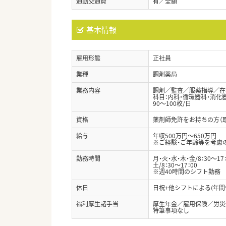
通勤交通費
有／全額
基本情報
雇用形態
正社員
業種
調剤薬局
業務内容
調剤／監査／服薬指導／在
科目：内科・循環器科・消化
90～100枚/日
資格
薬剤師免許をお持ちの方（
給与
年収500万円～650万円
※ご経験・ご年齢等を考慮
勤務時間
月・火・水・木・金/8：30～17：3
土/8：30～17：00
※週40時間のシフト勤務
休日
日祝+他シフトによる(年間
福利厚生諸手当
厚生年金／雇用保険／労災
特筆事項なし