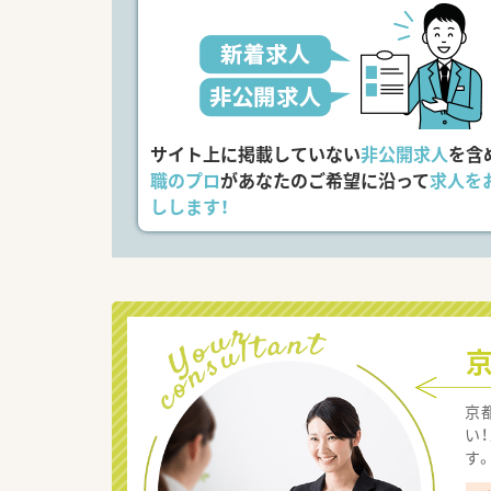
サイト上に掲載していない
非公開求人
を含
職のプロ
があなたのご希望に沿って
求人を
しします！
京
い
す