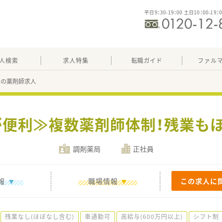
平日9：30-19：00 土日10：00-19：
人検索
求人特集
転職ガイド
ファル
17の薬剤師求人
が便利≫複数薬剤師体制！残業も
調剤薬局
正社員
報
職場情報
この求人に
残業なし(ほぼなし含む)
車通勤可
高給与(600万円以上)
シフト制