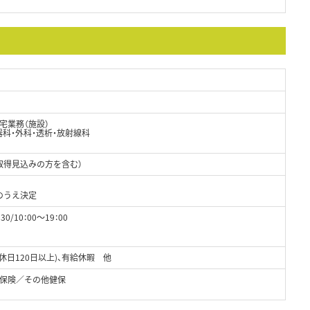
宅業務（施設）
器科・外科・透析・放射線科
取得見込みの方を含む）
のうえ決定
0/10：00～19：00
休日120日以上)、有給休暇 他
保険／その他健保