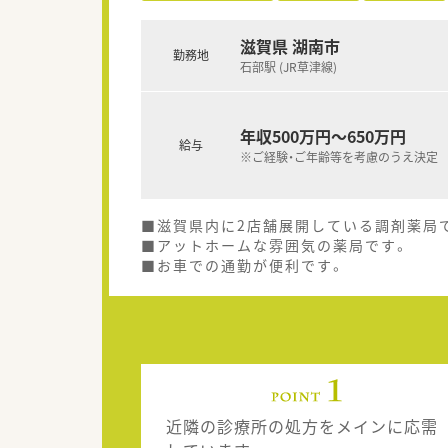
滋賀県 湖南市
勤務地
石部駅 (JR草津線)
年収500万円～650万円
給与
※ご経験・ご年齢等を考慮のうえ決定
■滋賀県内に2店舗展開している調剤薬局
■アットホームな雰囲気の薬局です。
■お車での通勤が便利です。
近隣の診療所の処方をメインに応需