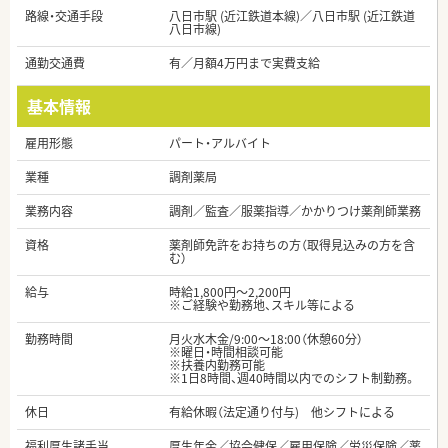
路線・交通手段
八日市駅 (近江鉄道本線)／八日市駅 (近江鉄道
八日市線)
通勤交通費
有／月額4万円まで実費支給
基本情報
雇用形態
パート・アルバイト
業種
調剤薬局
業務内容
調剤／監査／服薬指導／かかりつけ薬剤師業務
資格
薬剤師免許をお持ちの方（取得見込みの方を含
む）
給与
時給1,800円～2,200円
※ご経験や勤務地、スキル等による
勤務時間
月火水木金/9:00～18:00（休憩60分）
※曜日・時間相談可能
※扶養内勤務可能
※1日8時間、週40時間以内でのシフト制勤務。
休日
有給休暇（法定通り付与) 他シフトによる
福利厚生諸手当
厚生年金／協会健保／雇用保険／労災保険／薬