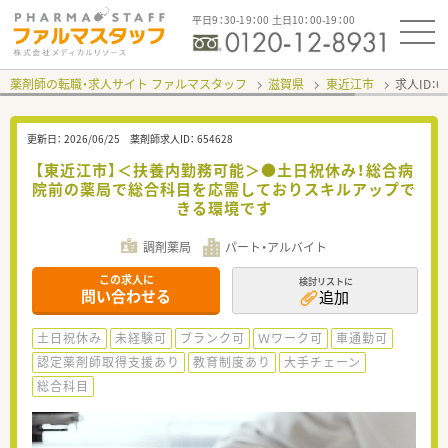
平日9：30-19：00 土日10：00-19：00
薬剤師の転職・求人サイト ファルマスタッフ
滋賀県
東近江市
求人ID：
更新日：
2026/06/25
薬剤師求人ID：
654628
【東近江市】＜扶養内勤務可能＞●土日祝休み！総合病
院前の薬局で総合科目を応需しておりスキルアップで
きる環境です
調剤薬局
パート・アルバイト
この求人に
検討リストに
問い合わせる
追加
土日祝休み
未経験可
ブランク可
Ｗワーク可
車通勤可
認定薬剤師取得支援あり
教育制度あり
大手チェーン
総合科目