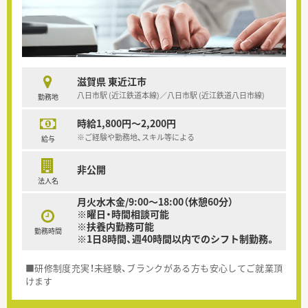
滋賀県 東近江市
八日市駅 (近江鉄道本線)／八日市駅 (近江鉄道八日市線)
勤務地
時給1,800円～2,200円
※ご経験や勤務地、スキル等による
給与
非公開
法人名
月火水木金/9:00～18:00（休憩60分）
※曜日・時間相談可能
※扶養内勤務可能
勤務時間
※1日8時間、週40時間以内でのシフト制勤務。
■研修制度充実！未経験、ブランクがある方も安心してご就業頂
けます