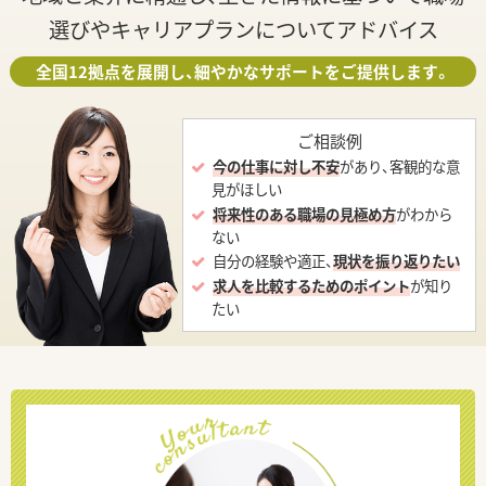
選びやキャリアプランについてアドバイス
全国12拠点を展開し、細やかなサポートをご提供します。
ご相談例
今の仕事に対し不安
があり、客観的な意
見がほしい
将来性のある職場の見極め方
がわから
ない
自分の経験や適正、
現状を振り返りたい
求人を比較するためのポイント
が知り
たい