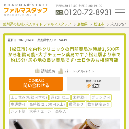
平日9：30-19：00 土日10：00-19：00
薬剤師の転職・求人サイト ファルマスタッフ
島根県
松江市
求人ID：57
更新日：
2026/06/30
薬剤師求人ID：
574449
【松江市】≪内科クリニックの門前薬局≫時給2,500円
から相談可能・大手チェーン薬局です♪松江駅より車で
約15分・居心地の良い薬局です・土日休みも相談可能
調剤薬局
パート・アルバイト
この求人に
検討リストに
問い合わせる
追加
土日休み(相談可含む)
週32h以上
未経験可
ブランク可
車通勤可
高時給(2,500円以上)
積雪あり
教育制度あり
シフト制
大手チェーン
高収入