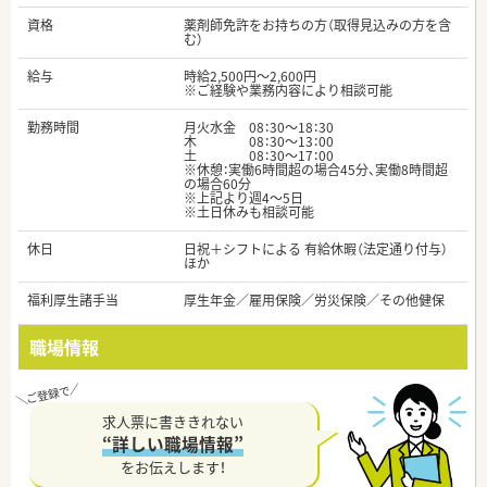
資格
薬剤師免許をお持ちの方（取得見込みの方を含
む）
給与
時給2,500円～2,600円
※ご経験や業務内容により相談可能
勤務時間
月火水金 08：30～18：30
木 08：30～13：00
土 08：30～17：00
※休憩：実働6時間超の場合45分、実働8時間超
の場合60分
※上記より週4～5日
※土日休みも相談可能
休日
日祝＋シフトによる 有給休暇（法定通り付与）
ほか
福利厚生諸手当
厚生年金／雇用保険／労災保険／その他健保
職場情報
求人票に書ききれない
“詳しい職場情報”
をお伝えします！