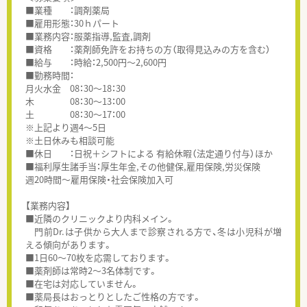
■業種 ：調剤薬局
■雇用形態：30ｈパート
■業務内容：服薬指導,監査,調剤
■資格 ：薬剤師免許をお持ちの方（取得見込みの方を含む）
■給与 ：時給：2,500円～2,600円
■勤務時間：
月火水金 08：30～18：30
木 08：30～13：00
土 08：30～17：00
※上記より週4～5日
※土日休みも相談可能
■休日 ：日祝＋シフトによる 有給休暇（法定通り付与）ほか
■福利厚生諸手当：厚生年金,その他健保,雇用保険,労災保険
週20時間～雇用保険・社会保険加入可
【業務内容】
■近隣のクリニックより内科メイン。
門前Dr.は子供から大人まで診察される方で、冬は小児科が増
える傾向があります。
■1日60～70枚を応需しております。
■薬剤師は常時2～3名体制です。
■在宅は対応していません。
■薬局長はおっとりとしたご性格の方です。