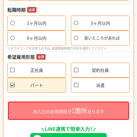
転職時期
必須
1ヶ月以内
3ヶ月以内
6ヶ月以内
良いところがあれば
※ダブルワークをお考えの方は、就業開始時期の目安を選択してください
希望雇用形態
必須
正社員
契約社員
パート
派遣
1箇所
未入力の必須項目が
あります
LINE連携で簡単入力！