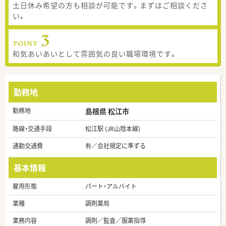
土日休み希望の方も相談が可能です。まずはご相談くださ
い。
和気あいあいとして雰囲気の良い職場環境です。
勤務地
勤務地
島根県 松江市
路線・交通手段
松江駅 (JR山陰本線)
通勤交通費
有／会社規定に準ずる
基本情報
雇用形態
パート・アルバイト
業種
調剤薬局
業務内容
調剤／監査／服薬指導