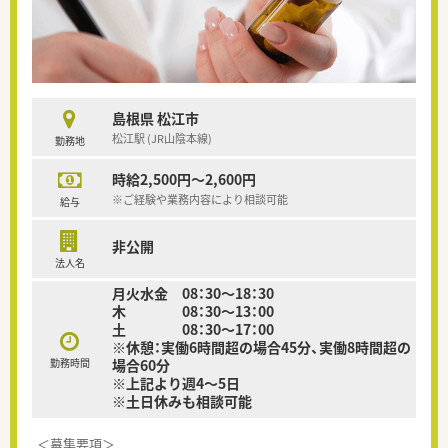
島根県 松江市
松江駅 (JR山陰本線)
勤務地
時給2,500円～2,600円
※ご経験や業務内容により相談可能
給与
非公開
法人名
月火水金 08：30～18：30
木 08：30～13：00
土 08：30～17：00
※休憩：実働6時間超の場合45分、実働8時間超の
勤務時間
場合60分
※上記より週4～5日
※土日休みも相談可能
＜募集要項＞