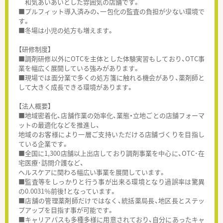
和気あいあいとした雰囲気の店舗です。
■プルフィット導入済みの、一包化の監査の負担が少ない環境で
す。
■冬場は小児の処方も増えます。
【研修制度】
■調剤研修以外にOTCを主体とした体験実習もしており、OTC事
業を幅広く展開している強みがあります。
■現場では面分業で多くの処方箋に触れる機会があり、薬剤師と
して大きく成長できる環境があります。
【法人概要】
■地域密着化、店舗作業の効率化、業態・立地ごとの店舗フォーマ
ットの最適化などを推進し、
地域のお客様により一層ご支持いただける店舗づくりを目指し
ている企業です。
■全国に1,300店舗以上出店しており調剤事業を中心に、OTC･在
宅医療･訪問介護など、
ヘルスケアに関わる幅広い事業を展開しています。
■監査等をしっかりと行う事が出来る環境となり過誤率は驚異
の0.0031％前後！となっています。
■店舗の管理薬剤師だけではなく、統括薬局長、地区長とステッ
プアップを目指す事が可能です。
■キャリアパスも多種多様に用意されており、自分にあったキャ