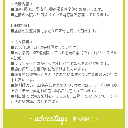
＜業務内容＞
■調剤・投薬。・監査等、薬剤師業務全般をお願いします。
■近隣の医院より内科メインで処方箋を応需しております。
【研修制度】
■店舗の先輩社員によるOJT研修を行って頂けます。
＜法人概要＞
■1998年10月1日に会社設立しています。
■島根県内に3店舗展開している地元の薬局です。（グループ含め
4店舗）
■クリニック門前が中心で科目が全て異なるのが特徴です。
■施設調剤にも積極的に取り組まれています。
■職員間の連携をきちんとされていますので、従業員の方の定着
率も高いです。
■薬剤師の方は11名在籍されており、男女比はほぼ半分・60代以
上のベテラン薬剤師の方も5名ご活躍されています。
■別店舗では漢方製剤も行っており、出雲市で人気のクリニック
からの処方箋が流れてきます。
advantage
求人の魅力