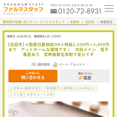
平日9：30-19：00 土日10：00-19：00
薬剤師の転職・求人サイト ファルマスタッフ
島根県
浜田市
有限会社 
更新日：
2026/06/22
薬剤師求人ID：
319455
【浜田市】≪勤務日数相談OK≫時給2,500円～2,800円
まで アットホームな環境です♪ 内科メイン 電子
薬歴あり 常時複数名体制で安心です
調剤薬局
パート・アルバイト
この求人に
検討リストに
問い合わせる
追加
土日休み(相談可含む)
車通勤可
高時給(2,500円以上)
シフト制
大手チェーン以外