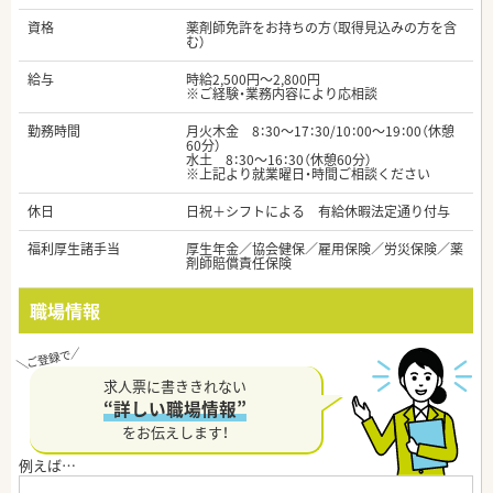
資格
薬剤師免許をお持ちの方（取得見込みの方を含
む）
給与
時給2,500円～2,800円
※ご経験・業務内容により応相談
勤務時間
月火木金 8：30～17：30/10：00～19：00（休憩
60分）
水土 8：30～16：30（休憩60分）
※上記より就業曜日・時間ご相談ください
休日
日祝＋シフトによる 有給休暇法定通り付与
福利厚生諸手当
厚生年金／協会健保／雇用保険／労災保険／薬
剤師賠償責任保険
職場情報
求人票に書ききれない
“詳しい職場情報”
をお伝えします！