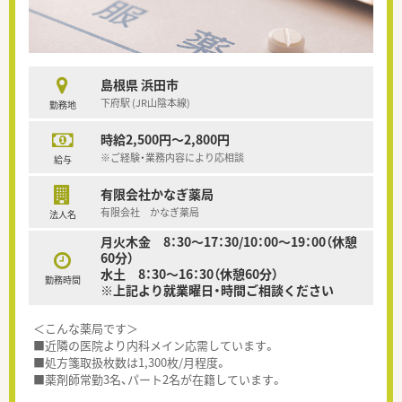
島根県 浜田市
下府駅 (JR山陰本線)
勤務地
時給2,500円～2,800円
※ご経験・業務内容により応相談
給与
有限会社かなぎ薬局
有限会社 かなぎ薬局
法人名
月火木金 8：30～17：30/10：00～19：00（休憩
60分）
水土 8：30～16：30（休憩60分）
勤務時間
※上記より就業曜日・時間ご相談ください
＜こんな薬局です＞
■近隣の医院より内科メイン応需しています。
■処方箋取扱枚数は1,300枚/月程度。
■薬剤師常勤3名、パート2名が在籍しています。