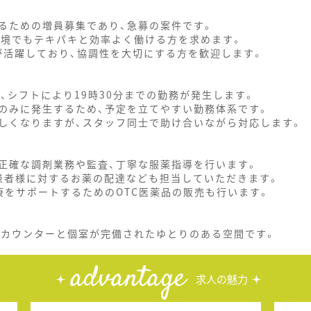
るための増員募集であり、急募の案件です。
環境でもテキパキと効率よく働ける方を求めます。
が活躍しており、協調性を大切にする方を歓迎します。
、シフトにより19時30分までの勤務が発生します。
のみに発生するため、予定を立てやすい勤務体系です。
しくなりますが、スタッフ同士で助け合いながら対応します。
正確な調剤業務や監査、丁寧な服薬指導を行います。
患者様に対するお薬の配達なども担当していただきます。
康をサポートするためのOTC医薬品の販売も行います。
薬カウンターと個室が完備されたゆとりのある空間です。
advantage
求人の魅力