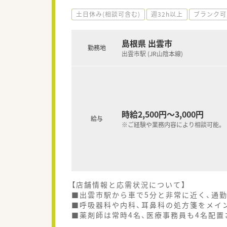
土日休み(相談可含む)
週32h以上
ブランク可
島根県 出雲市
勤務地
出雲市駅 (JR山陰本線)
時給2,500円～3,000円
給与
※ご経験や業務内容により相談可能。
【店舗情報と応需状況について】
■出雲市駅から車で5分と非常に近く、通
■呼吸器科や内科、耳鼻科の処方箋をメイン
■薬剤師は常時4名、医療事務員も4名配置