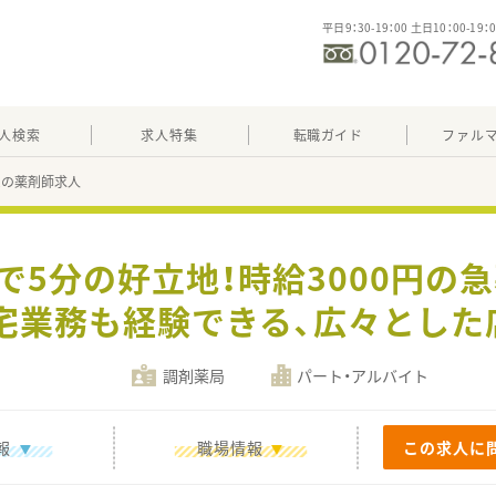
平日9：30-19：00 土日10：00-19：
人検索
求人特集
転職ガイド
ファル
12の薬剤師求人
車で5分の好立地！時給3000円の
宅業務も経験できる、広々とした
調剤薬局
パート・アルバイト
報
職場情報
この求人に