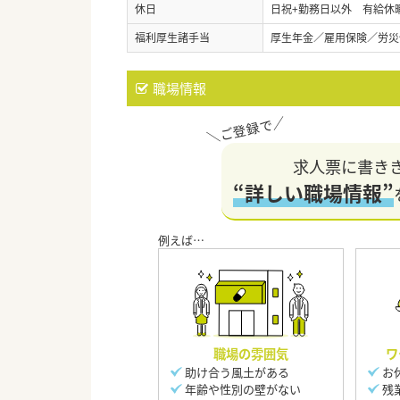
休日
日祝+勤務日以外 有給休
福利厚生諸手当
厚生年金／雇用保険／労災
職場情報
求人票に書き
“詳しい職場情報”
職場の雰囲気
ワ
助け合う風土がある
お
年齢や性別の壁がない
残