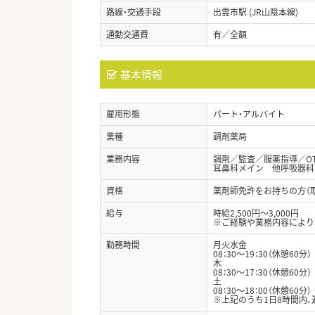
路線・交通手段
出雲市駅 (JR山陰本線)
通勤交通費
有／全額
基本情報
雇用形態
パート・アルバイト
業種
調剤薬局
業務内容
調剤／監査／服薬指導／O
耳鼻科メイン 他呼吸器科・
資格
薬剤師免許をお持ちの方（
給与
時給2,500円～3,000円
※ご経験や業務内容により
勤務時間
月火水金
08：30～19：30（休憩60分
木
08：30～17：30（休憩60分
土
08：30～18：00（休憩60分
※上記のうち1日8時間内、