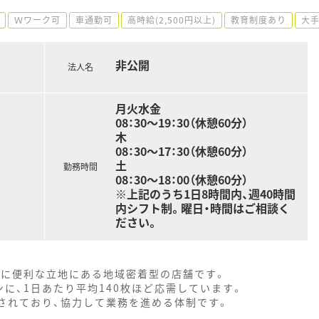
Ｗワーク可
車通勤可
高時給(2,500円以上)
教育制度あり
大
非公開
法人名
月火水金
08：30～19：30（休憩60分）
木
08：30～17：30（休憩60分）
土
勤務時間
08：30～18：00（休憩60分）
※上記のうち1日8時間内、週40時間
内シフト制。曜日・時間はご相談く
ださい。
勤に便利な立地にある地域密着型の店舗です。
に、1日あたり平均140枚ほど応需しています。
されており、協力して業務を進める体制です。