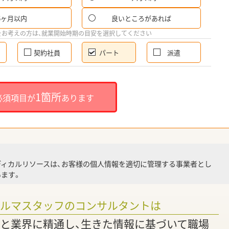
6ヶ月以内
良いところがあれば
希
をお考えの方は、就業開始時期の目安を選択してください
契約社員
パート
派遣
就
1箇所
必須項目が
あります
就業
ディカルリソースは、お客様の個人情報を適切に管理する事業者とし
ます。
調
ァルマスタッフのコンサルタントは
と業界に精通し、生きた情報に基づいて職場