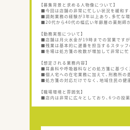
【募集背景と求める人物像について】
■今回は店舗の非常に忙しい状況を緩和す
■調剤業務の経験が3年以上あり、多忙な
■20代から40代の幅広い年齢層の薬剤師
【勤務実態について】
■店舗は月火水金が19時までの営業ですが
■残業は基本的に遅番を担当するスタッフ
■冬場は処方箋の枚数が増加して非常に忙
【想定される業務内容】
■耳鼻科や呼吸器科などの処方箋に基づく
■個人宅への在宅業務に加えて、刑務所の
■処方箋の対応だけでなく、地域住民の健
【職場環境と雰囲気】
■店内は非常に広々としており、6つの投