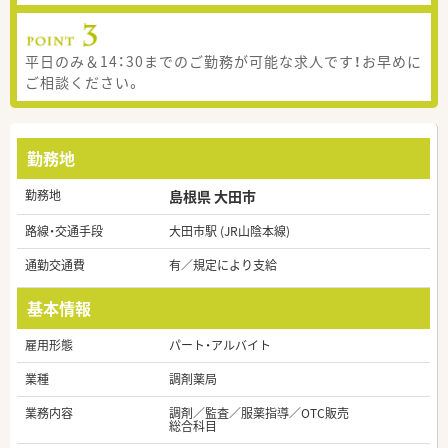
平日のみ＆14：30までのご勤務が可能な求人です！お早めに
ご相談ください。
勤務地
勤務地
島根県 大田市
路線・交通手段
大田市駅 (JR山陰本線)
通勤交通費
有／規定により支給
基本情報
雇用形態
パート・アルバイト
業種
調剤薬局
業務内容
調剤／監査／服薬指導／OTC販売
総合科目