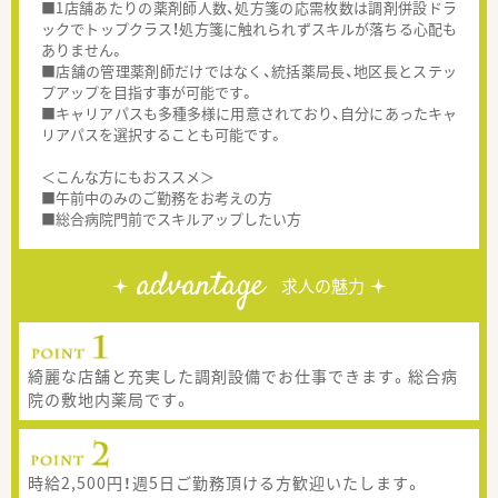
■1店舗あたりの薬剤師人数、処方箋の応需枚数は調剤併設ドラ
ックでトップクラス！処方箋に触れられずスキルが落ちる心配も
ありません。
■店舗の管理薬剤師だけではなく、統括薬局長、地区長とステッ
プアップを目指す事が可能です。
■キャリアパスも多種多様に用意されており、自分にあったキャ
リアパスを選択することも可能です。
＜こんな方にもおススメ＞
■午前中のみのご勤務をお考えの方
■総合病院門前でスキルアップしたい方
advantage
求人の魅力
綺麗な店舗と充実した調剤設備でお仕事できます。総合病
院の敷地内薬局です。
時給2,500円！週5日ご勤務頂ける方歓迎いたします。