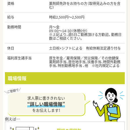
資格
薬剤師免許をお持ちの方（取得見込みの方を含
む）
給与
時給2,500円～2,500円
勤務時間
月～金
09：00～14：30（休憩0分）
※上記より、週5日ご勤務頂ける方歓迎。勤務日
数はご相談ください。
休日
土日祝+シフトによる 有給休暇法定通り付与
福利厚生諸手当
厚生年金／雇用保険／労災保険／その他健保
薬剤師手当、居住地手当、扶養手当、時間外勤務
手当、特別勤務地手当 、他 ※社内規定による
職場情報
求人票に書ききれない
“詳しい職場情報”
をお伝えします！