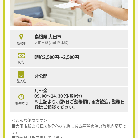
島根県 大田市
大田市駅 (JR山陰本線)
勤務地
時給2,500円～2,500円
給与
非公開
法人名
月～金
09：00～14：30（休憩0分）
※上記より、週5日ご勤務頂ける方歓迎。勤務日
勤務時間
数はご相談ください。
＜こんな薬局です＞
■大田市駅より車で約7分の立地にある基幹病院の敷地内薬局で
す。
■総合科目を応需しています。