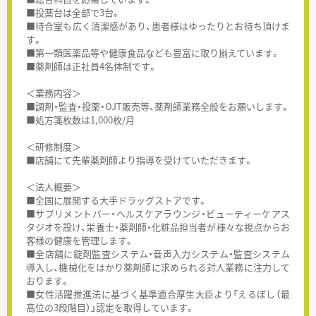
■投薬台は全部で3台。
■待合室も広く清潔感があり、患者様はゆったりとお待ち頂けま
す。
■第一類医薬品等や健康食品なども豊富に取り揃えています。
■薬剤師は正社員4名体制です。
＜業務内容＞
■調剤・監査・投薬・OJT販売等、薬剤師業務全般をお願いします。
■処方箋枚数は1,000枚/月
＜研修制度＞
■店舗にて先輩薬剤師より指導を受けていただきます。
＜法人概要＞
■全国に展開する大手ドラッグストアです。
■サプリメントバー・ヘルスケアラウンジ・ビューティーケアス
タジオを設け、栄養士・薬剤師・化粧品担当者が様々な視点からお
客様の健康を管理します。
■全店舗に錠剤監査システム・音声入力システム・監査システム
導入し、機械化をはかり薬剤師に求められる対人業務に注力して
おります。
■女性活躍推進法に基づく基準適合厚生大臣より「えるぼし（最
高位の3段階目）」認定を取得しています。