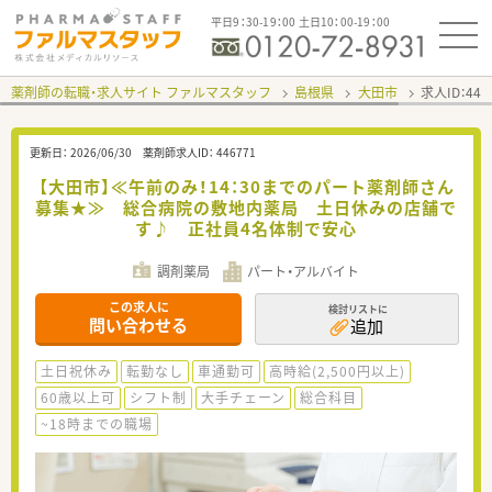
平日9：30-19：00 土日10：00-19：00
薬剤師の転職・求人サイト ファルマスタッフ
島根県
大田市
求人ID：44
更新日：
2026/06/30
薬剤師求人ID：
446771
【大田市】≪午前のみ！14：30までのパート薬剤師さん
募集★≫ 総合病院の敷地内薬局 土日休みの店舗で
す♪ 正社員4名体制で安心
調剤薬局
パート・アルバイト
この求人に
検討リストに
問い合わせる
追加
土日祝休み
転勤なし
車通勤可
高時給(2,500円以上)
60歳以上可
シフト制
大手チェーン
総合科目
~18時までの職場