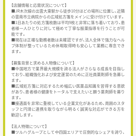
【店舗情報と応需状況について】
■JR木次線の出雲大東駅から徒歩10分ほどの場所に位置し、近隣
の雲南市立病院からの広域処方箋をメインに受け付けています。
■1日あたりの処方箋枚数は平均9枚と非常に落ち着いており、患
者様一人ひとりに対して極めて丁寧な服薬指導を行うことが可
能です。
■現在は正確な勤務者数は未確認ですが、法人全体で強力なヘル
プ体制が整っているため休暇取得時も安心して業務に専念でき
ます。
【募集背景と求める人物像について】
■中国地方で業界最大規模を誇る法人がさらなる成長を目指し
ており、組織強化および安定運営のために正社員薬剤師を急募し
ます。
■広域処方箋に対応するため幅広い医薬品知識を習得する意欲
があり、患者様の健康をトータルで支えたいと願う薬剤師を募り
ます。
■接遇面を非常に重視している企業文化があるため、周囲のスタ
ッフと円滑に連携を取りながら明るく誠実な対応ができる方を
歓迎します。
【法人特徴について】
■ツルハグループとして中四国エリアで圧倒的なシェアを誇り、