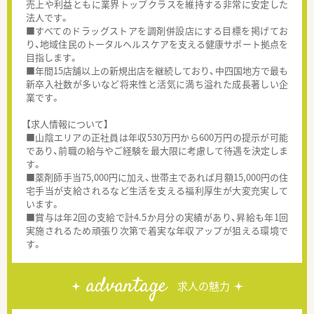
売上や利益ともに業界トップクラスを維持する非常に安定した
法人です。
■すべてのドラッグストアを調剤併設店にする目標を掲げてお
り、地域住民のトータルヘルスケアを支える健康サポート拠点を
目指します。
■年間15店舗以上の新規出店を継続しており、中四国地方で最も
新卒入社数が多いなど将来性と活気に満ち溢れた成長著しい企
業です。
【求人情報について】
■山陰エリアの正社員は年収530万円から600万円の提示が可能
であり、前職の給与やご経験を最大限に考慮して待遇を決定しま
す。
■薬剤師手当75,000円に加え、世帯主であれば月額15,000円の住
宅手当が支給されるなど生活を支える福利厚生が大変充実して
います。
■賞与は年2回の支給で計4.5か月分の実績があり、昇給も年1回
実施されるため頑張り次第で着実な年収アップが狙える環境で
す。
advantage
求人の魅力