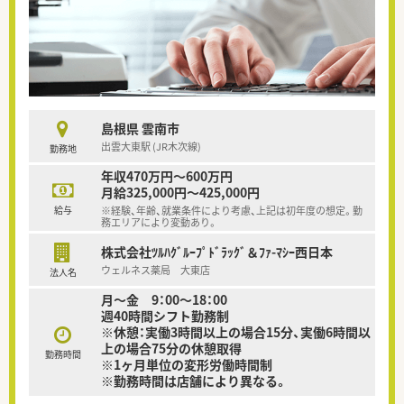
島根県 雲南市
出雲大東駅 (JR木次線)
勤務地
年収470万円～600万円
月給325,000円～425,000円
給与
※経験、年齢、就業条件により考慮、上記は初年度の想定。勤
務エリアにより変動あり。
株式会社ﾂﾙﾊｸﾞﾙｰﾌﾟﾄﾞﾗｯｸﾞ＆ﾌｧ-ﾏｼｰ西日本
ウェルネス薬局 大東店
法人名
月～金 9：00～18：00
週40時間シフト勤務制
※休憩：実働3時間以上の場合15分、実働6時間以
上の場合75分の休憩取得
勤務時間
※1ヶ月単位の変形労働時間制
※勤務時間は店舗により異なる。