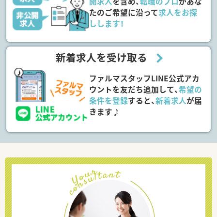
開求人
を含め、
転職のプロ
があな
たのご希望に沿って
求人をお探
しします！
新着求人を受け取る
ファルマスタッフLINE公式アカ
ウントを友だち追加して、
希望の
条件を登録
すると、
新着求人
が届
きます♪