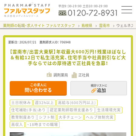
平日9：30-19：00 土日10：00-19：00
薬剤師の転職・求人サイト ファルマスタッフ
島根県
雲南市
ウェルネス
更新日：
2026/07/21
薬剤師求人ID：
706948
【雲南市/出雲大東駅】年収最大600万円！残業ほぼなし
＆有給12日で私生活充実、住宅手当や社員割引など大
手ならではの厚待遇で正社員を急募！
調剤薬局
正社員
この求人に
検討リストに
問い合わせる
追加
土日祝休み
週32h以上
高給与(600万円以上)
住宅補助(手当)あり
認定薬剤師取得支援あり
生活環境充実
教育制度あり
シフト制
大手チェーン
ヘルプ体制充実
高収入
~18時までの職場