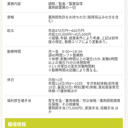
業務内容
調剤／監査／服薬指導
薬剤師業務の一切
資格
薬剤師免許をお持ちの方（取得見込みの方を含
む）
給与
年収470万円～600万円
月給325,000円～425,000円
※経験、年齢、就業条件により考慮、上記は初年
度の想定。勤務エリアにより変動あり。
勤務時間
月～金 9：00～18：00
週40時間シフト勤務制
※休憩：実働3時間以上の場合15分、実働6時間
以上の場合75分の休憩取得
※1ヶ月単位の変形労働時間制
※勤務時間は店舗により異なる。
休日
日祝+1日
年間114日(月8～10日) 年次有給休暇(初年度
10日、最高20日) 特別(慶弔)休暇、産前産後育児
休暇・介護休暇ほか
福利厚生諸手当
厚生年金／雇用保険／労災保険／薬剤師賠償責
任保険／その他健保
薬剤師手当（75,000円）、家族手当、役職手当 ほ
か
職場情報