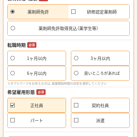
薬剤師免許
研修認定薬剤師
薬剤師免許取得見込（薬学生等）
転職時期
必須
1ヶ月以内
3ヶ月以内
6ヶ月以内
良いところがあれば
※ダブルワークをお考えの方は、就業開始時期の目安を選択してください
希望雇用形態
必須
正社員
契約社員
パート
派遣