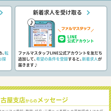
新着求人を受け取る
め、
転
ファルマスタッフLINE公式アカウントを友だち
お探
追加して、
希望の条件を登録
すると、
新着求人
が
届きます♪
名古屋支店
メッセージ
からの
海エリア≪愛知・静岡・岐阜・三重≫≪長野≫の薬剤師求人はお任