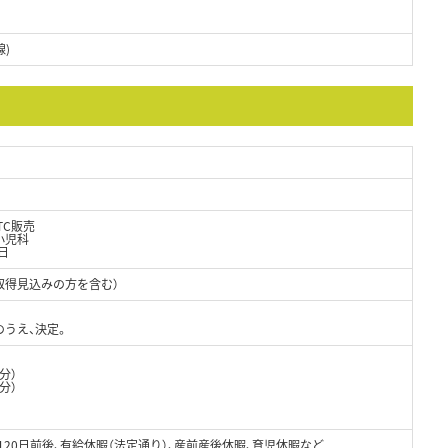
)
TC販売
小児科
日
取得見込みの方を含む）
のうえ、決定。
0分）
0分）
～120日前後、有給休暇（法定通り）、産前産後休暇、育児休暇など