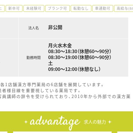
上
新卒可
未経験可
ブランク可
転勤なし
車通勤可
高給与(6
非公開
法人名
月火水木金
08:30～18:30（休憩60～90分）
08:30～19:00（休憩60～90分）
勤務時間
。
土
09:00～12:00（休憩なし）
に各1店舗漢方専門薬局の6店舗を展開しています。
患者様目線を重要視している薬局です。
員講師の辞令を受けられており、2010年から外部での漢方薬
advantage
求人の魅力