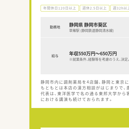
年間休日120日以上
週休2.5日以上
週32h以
静岡県 静岡市葵区
勤務地
草薙駅 (静岡鉄道静岡清水線)
年収550万円～650万円
給与
※就業条件、経験等を考慮のうえ、決定
静岡市内に調剤薬局を4店舗、静岡と東京
もともとは本店の漢方相談がはじまりで、
代表は、東洋医学で名の通る東邦大学から客
における講演も続けておられます。