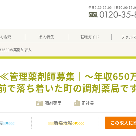
平日9：30-19：00 土日10：00-19：
人検索
求人特集
転職ガイド
ファル
332630の薬剤師求人
】≪管理薬剤師募集｜～年収650
前で落ち着いた町の調剤薬局で
調剤薬局
正社員
報
職場情報
この求人に