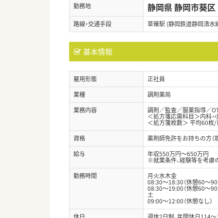
静岡県 静岡市葵区
勤務地
路線・交通手段
草薙駅 (静岡鉄道静岡清水線
基本情報
雇用形態
正社員
業種
調剤薬局
業務内容
調剤／監査／服薬指導／O
＜処方箋応需科目＞内科・
＜処方箋枚数＞ 平均60枚/
資格
薬剤師免許をお持ちの方（
給与
年収550万円～650万円
※就業条件、経験等を考慮
勤務時間
月火水木金
08:30～18:30（休憩60～9
08:30～19:00（休憩60～9
土
09:00～12:00（休憩なし）
休日
週休2日制、年間休日114