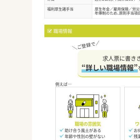
福利厚生諸手当
厚生年金／雇用保険／労災
年俸制のため、原則手当項
職場情報
求人票に書き
“詳しい職場情報”
職場の雰囲気
ワ
助け合う風土がある
お
年齢や性別の壁がない
残