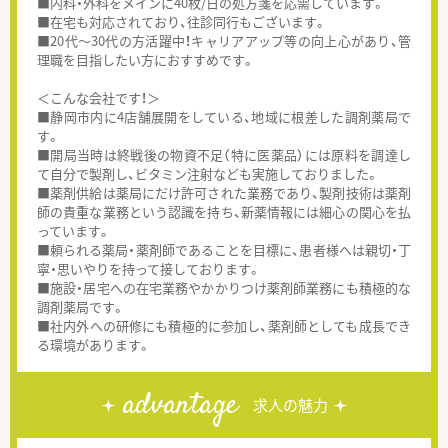
■内科・外科をメインに40枚/日の処方箋を応需しています。
■在宅も対応されており、往診同行もございます。
■20代～30代の方活躍中！キャリアアップ等の向上心があり、管
理職を目指したい方におすすめです。
＜こんな会社です！＞
■静岡市内に4店舗展開をしている、地域に根差した調剤薬局で
す。
■開局当時は終戦後の物資不足（特に医薬品）には原料を調達し
て自分で製剤し、ビタミン注射なども実施しておりました。
■薬剤供給は薬局にだけ許可された業務であり、製剤技術は薬剤
師の貴重な業務という認識を持ち、新薬情報には細心の関心を払
っています。
■頼られる薬局・薬剤師であることを目標に、患者様へは親切・丁
寧・思いやりを持って接しております。
■施設・居宅への在宅業務やかかりつけ薬剤師業務にも積極的な
調剤薬局です。
■社内外への研修にも積極的に参加し、薬剤師としても成長でき
る環境があります。
advantage
求人の魅力