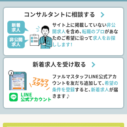
コンサルタントに相談する
サイト上に掲載していない
非公
開求人
を含め、
転職のプロ
があな
たのご希望に沿って
求人をお探
しします！
新着求人を受け取る
ファルマスタッフLINE公式アカ
ウントを友だち追加して、
希望の
条件を登録
すると、
新着求人
が届
きます♪