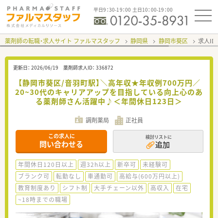
平日9：30-19：00 土日10：00-19：00
薬剤師の転職・求人サイト ファルマスタッフ
静岡県
静岡市葵区
求人ID
更新日：
2026/06/19
薬剤師求人ID：
336872
【静岡市葵区/音羽町駅】＼高年収★年収例700万円／
20~30代のキャリアアップを目指している向上心のあ
る薬剤師さん活躍中♪＜年間休日123日＞
調剤薬局
正社員
この求人に
検討リストに
問い合わせる
追加
年間休日120日以上
週32h以上
新卒可
未経験可
ブランク可
転勤なし
車通勤可
高給与(600万円以上)
教育制度あり
シフト制
大手チェーン以外
高収入
在宅
~18時までの職場