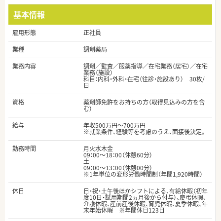
基本情報
雇用形態
正社員
業種
調剤薬局
業務内容
調剤／監査／服薬指導／在宅業務（居宅）／在宅
業務（施設）
科目：内科・外科・在宅（往診・施設あり） 30枚/
日
資格
薬剤師免許をお持ちの方（取得見込みの方を含
む）
給与
年収500万円～700万円
※就業条件、経験等を考慮のうえ、面接後決定。
勤務時間
月火水木金
09：00～18：00（休憩60分）
土
09：00～13：00（休憩00分）
※1年単位の変形労働時間制（年間1,920時間）
休日
日・祝・土午後ほかシフトによる、有給休暇（初年
度10日・試用期間2ヵ月後から付与）、慶弔休暇、
介護休暇、産前産後休暇、育児休暇、夏季休暇、年
末年始休暇 ※年間休日123日