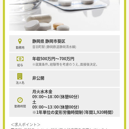
静岡県 静岡市葵区
音羽町駅 (静岡鉄道静岡清水線)
勤務地
年収500万円～700万円
※就業条件、経験等を考慮のうえ、面接後決定。
給与
非公開
法人名
月火水木金
09：00～18：00（休憩60分）
土
勤務時間
09：00～13：00（休憩00分）
※1年単位の変形労働時間制（年間1,920時間）
＜求人ポイント＞