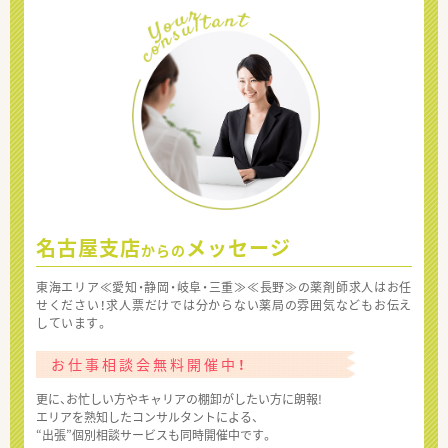
名古屋支店
メッセージ
からの
東海エリア≪愛知・静岡・岐阜・三重≫≪長野≫の薬剤師求人はお任
せください！求人票だけでは分からない薬局の雰囲気などもお伝え
しています。
お仕事相談会無料開催中！
更に、お忙しい方やキャリアの棚卸がしたい方に朗報!
エリアを熟知したコンサルタントによる、
“出張”個別相談サービスも同時開催中です。