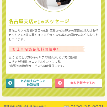
名古屋支店
メッセージ
からの
東海エリア≪愛知・静岡・岐阜・三重≫≪長野≫の薬剤師求人はお任
せください！求人票だけでは分からない薬局の雰囲気などもお伝え
しています。
お仕事相談会無料開催中！
更に、お忙しい方やキャリアの棚卸がしたい方に朗報!
エリアを熟知したコンサルタントによる、
“出張”個別相談サービスも同時開催中です。
名古屋支店からの
無料相談会を予約
最新情報