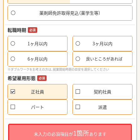
薬剤師免許取得見込（薬学生等）
転職時期
必須
1ヶ月以内
3ヶ月以内
6ヶ月以内
良いところがあれば
※ダブルワークをお考えの方は、就業開始時期の目安を選択してください
希望雇用形態
必須
正社員
契約社員
パート
派遣
1箇所
未入力の必須項目が
あります