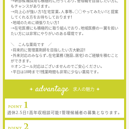
→幹部候補採用も積極的に行っており、管理職を目指したい方に
もチャンスがあります。
→向上心が強い方！在宅営業、人事等、○○やってみたい！と提案
してくれる方をお待ちしております！
・地域のために頑張りたい方！
→在宅医療にも積極的に取り組んでおり、地域医療の一翼を担い
たい方には非常にやりがいのある環境です。
＼ こんな薬局です ／
・将来的に管理薬剤師を目指したい方大歓迎！
・外来対応のみならず、在宅業務（施設、居宅）のご経験を積むこと
ができます。
※オンコール対応はございませんのでご安心ください。
・平日は18時まで！残業時間も非常に少ない薬局です。
advantage
求人の魅力
週休2.5日！高年収相談可能！管理候補者の募集となります。