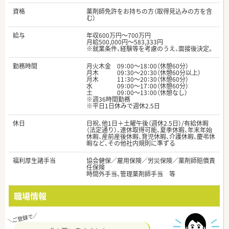
資格
薬剤師免許をお持ちの方（取得見込みの方を含
む）
給与
年収600万円～700万円
月給500,000円～583,333円
※就業条件、経験等を考慮のうえ、面接後決定。
勤務時間
月火木金 09：00～18：00（休憩60分）
月木 09：30～20：30（休憩60分以上）
月木 11：30～20：30（休憩60分）
水 09：00～17：00（休憩60分）
土 09：00～13：00（休憩なし）
※週36時間勤務
※平日1日休みで週休2.5日
休日
日祝、他1日＋土曜午後（週休2.5日）/有給休暇
（法定通り）、連休取得可能、夏季休暇、年末年始
休暇、産前産後休暇、育児休暇、介護休暇、慶弔休
暇など、その他社内規則に準ずる
福利厚生諸手当
協会健保／雇用保険／労災保険／薬剤師賠償責
任保険
時間外手当、管理薬剤師手当 等
職場情報