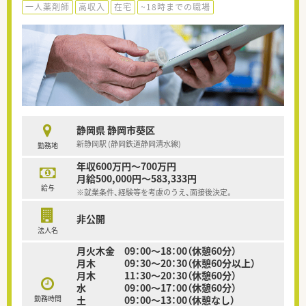
一人薬剤師
高収入
在宅
~18時までの職場
静岡県 静岡市葵区
新静岡駅 (静岡鉄道静岡清水線)
勤務地
年収600万円～700万円
月給500,000円～583,333円
給与
※就業条件、経験等を考慮のうえ、面接後決定。
非公開
法人名
月火木金 09：00～18：00（休憩60分）
月木 09：30～20：30（休憩60分以上）
月木 11：30～20：30（休憩60分）
水 09：00～17：00（休憩60分）
勤務時間
土 09：00～13：00（休憩なし）