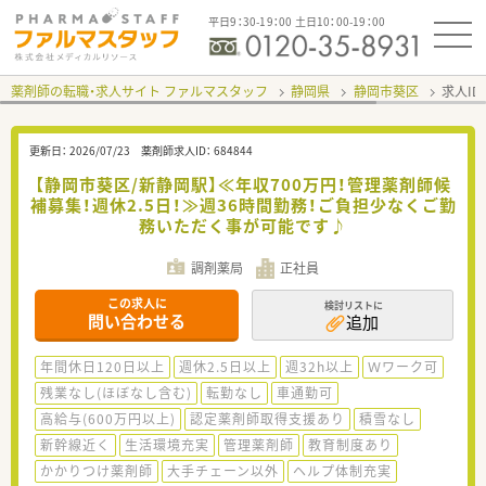
平日9：30-19：00 土日10：00-19：00
薬剤師の転職・求人サイト ファルマスタッフ
静岡県
静岡市葵区
求人ID
更新日：
2026/07/23
薬剤師求人ID：
684844
【静岡市葵区/新静岡駅】≪年収700万円！管理薬剤師候
補募集！週休2.5日！≫週36時間勤務！ご負担少なくご勤
務いただく事が可能です♪
調剤薬局
正社員
この求人に
検討リストに
問い合わせる
追加
年間休日120日以上
週休2.5日以上
週32h以上
Ｗワーク可
残業なし(ほぼなし含む)
転勤なし
車通勤可
高給与(600万円以上)
認定薬剤師取得支援あり
積雪なし
新幹線近く
生活環境充実
管理薬剤師
教育制度あり
かかりつけ薬剤師
大手チェーン以外
ヘルプ体制充実