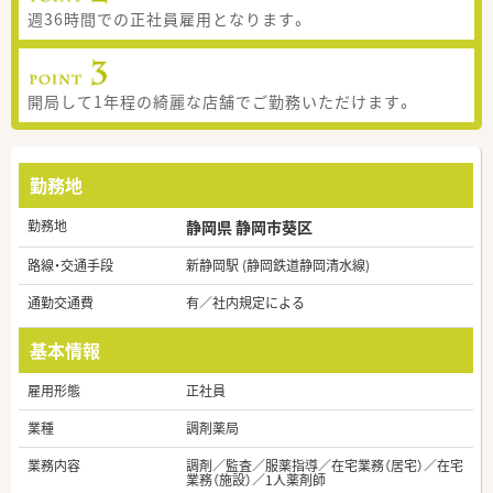
週36時間での正社員雇用となります。
開局して1年程の綺麗な店舗でご勤務いただけます。
勤務地
勤務地
静岡県 静岡市葵区
路線・交通手段
新静岡駅 (静岡鉄道静岡清水線)
通勤交通費
有／社内規定による
基本情報
雇用形態
正社員
業種
調剤薬局
業務内容
調剤／監査／服薬指導／在宅業務（居宅）／在宅
業務（施設）／1人薬剤師