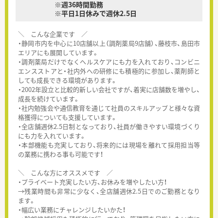
※週36時間勤務
※平日1日休みで週休2.5日
＼ こんな企業です ／
・静岡市内を中心に10店舗以上（調剤薬局9店舗）、藤枝市、島田市
エリアにも展開しています。
・調剤薬局だけでなくヘルスケアにも力を入れており、コンビニ
エンスストアと・社内外への研修にも積極的に参加し、薬剤師と
しても成長できる環境があります。
・2002年設立と比較的新しい会社ですが、着実に店舗数を増やし、
成長を続けています。
・社内勉強会や通信教育を通じて社員のスキルアップと様々な資
格獲得についても支援しています。
・全店舗週休2.5日制となっており、社員が働きやすい環境づくり
にも力を入れています。
・本部機能も充実しており、将来的には現場を離れて採用担当等
の業務に携わる事も可能です！
＼ こんな方にオススメです ／
・プライベート充実したい方、お休みを増やしたい方！
→残業時間も非常に少なく、全店舗週休2.5日でのご勤務となり
ます。
・幅広い業務にチャレンジしたいかた！