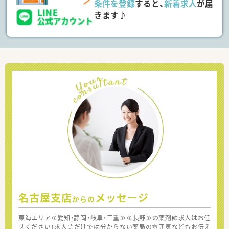
条件を登録
すると、
新着求人
が届
きます♪
名古屋支店
メッセージ
からの
東海エリア≪愛知・静岡・岐阜・三重≫≪長野≫の薬剤師求人はお任
せください！求人票だけでは分からない薬局の雰囲気などもお伝え