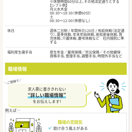
※休憩時間60分以上、その他法定通りとする
【シフト例】
月火水木金
08：30～18：30（休憩60分）
土
08：30～12：00（休憩なし）
休日
週休二日制 / 年間休日120日 / 有給休暇（法定通
り）、夏季休暇、年末年始休暇、産前産後休暇、育
児休暇、介護休暇、慶弔休暇など 社内規則に準
ずる
福利厚生諸手当
厚生年金／雇用保険／労災保険／その他健保
資格手当、管理手当、調整手当、時間外手当など
職場情報
求人票に書ききれない
“詳しい職場情報”
をお伝えします！
職場の雰囲気
助け合う風土がある