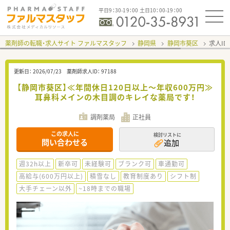
平日9：30-19：00 土日10：00-19：00
薬剤師の転職・求人サイト ファルマスタッフ
静岡県
静岡市葵区
求人ID
更新日：
2026/07/23
薬剤師求人ID：
97188
【静岡市葵区】≪年間休日120日以上～年収600万円≫
耳鼻科メインの木目調のキレイな薬局です！
調剤薬局
正社員
この求人に
検討リストに
問い合わせる
追加
週32h以上
新卒可
未経験可
ブランク可
車通勤可
高給与(600万円以上)
積雪なし
教育制度あり
シフト制
大手チェーン以外
~18時までの職場