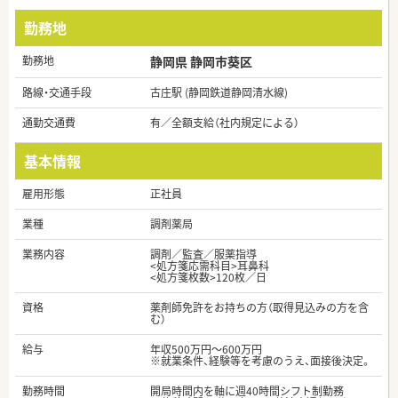
勤務地
勤務地
静岡県 静岡市葵区
路線・交通手段
古庄駅 (静岡鉄道静岡清水線)
通勤交通費
有／全額支給（社内規定による）
基本情報
雇用形態
正社員
業種
調剤薬局
業務内容
調剤／監査／服薬指導
<処方箋応需科目>耳鼻科
<処方箋枚数>120枚／日
資格
薬剤師免許をお持ちの方（取得見込みの方を含
む）
給与
年収500万円～600万円
※就業条件、経験等を考慮のうえ、面接後決定。
勤務時間
開局時間内を軸に週40時間シフト制勤務