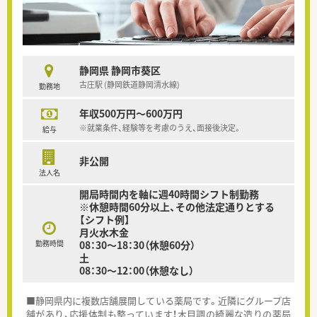
静岡県 静岡市葵区
古庄駅 (静岡鉄道静岡清水線)
勤務地
年収500万円～600万円
※就業条件、経験等を考慮のうえ、面接後決定。
給与
非公開
法人名
開局時間内を軸に週40時間シフト制勤務
※休憩時間60分以上、その他法定通りとする
【シフト例】
月火水木金
勤務時間
08：30～18：30（休憩60分）
土
08：30～12：00（休憩なし）
■静岡県内に複数店舗展開している薬局です。近隣にグループ店
舗があり、応援体制も整っています！木目調の綺麗な造りの薬局