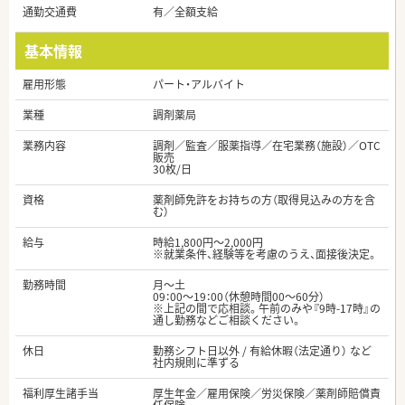
通勤交通費
有／全額支給
基本情報
雇用形態
パート・アルバイト
業種
調剤薬局
業務内容
調剤／監査／服薬指導／在宅業務（施設）／OTC
販売
30枚/日
資格
薬剤師免許をお持ちの方（取得見込みの方を含
む）
給与
時給1,800円～2,000円
※就業条件、経験等を考慮のうえ、面接後決定。
勤務時間
月～土
09：00～19：00（休憩時間00～60分）
※上記の間で応相談。午前のみや『9時-17時』の
通し勤務などご相談ください。
休日
勤務シフト日以外 / 有給休暇（法定通り） など
社内規則に準ずる
福利厚生諸手当
厚生年金／雇用保険／労災保険／薬剤師賠償責