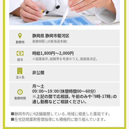
静岡県 静岡市駿河区
東静岡駅 (JR東海道本線)
勤務地
時給1,800円～2,000円
※就業条件、経験等を考慮のうえ、面接後決定。
給与
非公開
法人名
月～土
09：00～19：00（休憩時間00～60分）
※上記の間で応相談。午前のみや『9時-17時』の
勤務時間
通し勤務などご相談ください。
■静岡市内に4店舗展開している、地域に根差した薬局です。
■在宅訪問薬剤管理指導にも積極的に取り組んでいます。