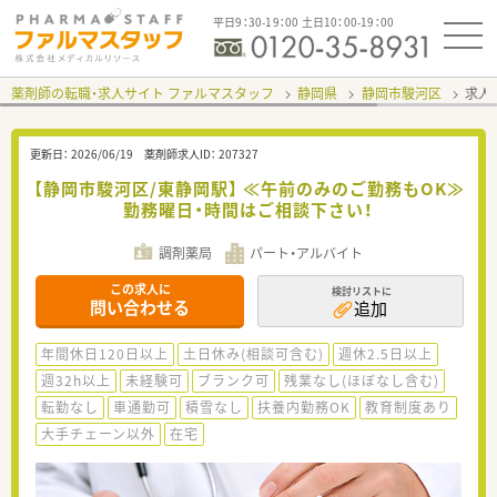
平日9：30-19：00 土日10：00-19：00
薬剤師の転職・求人サイト ファルマスタッフ
静岡県
静岡市駿河区
求人I
更新日：
2026/06/19
薬剤師求人ID：
207327
【静岡市駿河区/東静岡駅】 ≪午前のみのご勤務もOK≫
勤務曜日・時間はご相談下さい！
調剤薬局
パート・アルバイト
この求人に
検討リストに
問い合わせる
追加
年間休日120日以上
土日休み(相談可含む)
週休2.5日以上
週32h以上
未経験可
ブランク可
残業なし(ほぼなし含む)
転勤なし
車通勤可
積雪なし
扶養内勤務OK
教育制度あり
大手チェーン以外
在宅