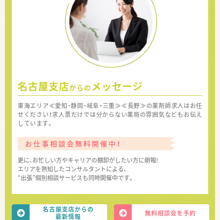
名古屋支店
メッセージ
からの
東海エリア≪愛知・静岡・岐阜・三重≫≪長野≫の薬剤師求人はお任
せください！求人票だけでは分からない薬局の雰囲気などもお伝え
しています。
お仕事相談会無料開催中！
更に、お忙しい方やキャリアの棚卸がしたい方に朗報!
エリアを熟知したコンサルタントによる、
“出張”個別相談サービスも同時開催中です。
名古屋支店からの
無料相談会を予約
最新情報