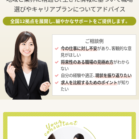
選びやキャリアプランについてアドバイス
全国12拠点を展開し、細やかなサポートをご提供します。
ご相談例
今の仕事に対し不安
があり、客観的な意
見がほしい
将来性のある職場の見極め方
がわから
ない
自分の経験や適正、
現状を振り返りたい
求人を比較するためのポイント
が知り
たい