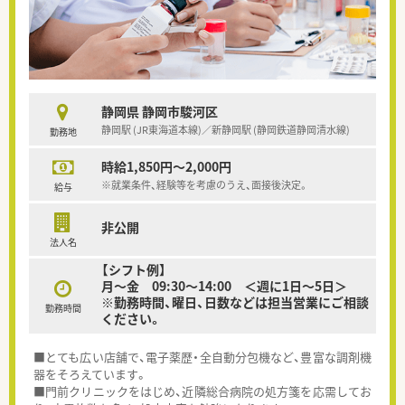
静岡県 静岡市駿河区
静岡駅 (JR東海道本線)／新静岡駅 (静岡鉄道静岡清水線)
勤務地
時給1,850円～2,000円
※就業条件、経験等を考慮のうえ、面接後決定。
給与
非公開
法人名
【シフト例】
月～金 09:30～14:00 ＜週に1日～5日＞
※勤務時間、曜日、日数などは担当営業にご相談
勤務時間
ください。
■とても広い店舗で、電子薬歴・全自動分包機など、豊富な調剤機
器をそろえています。
■門前クリニックをはじめ、近隣総合病院の処方箋を応需してお