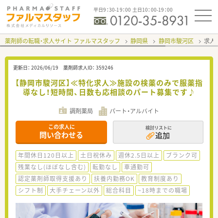
平日9：30-19：00 土日10：00-19：00
薬剤師の転職・求人サイト ファルマスタッフ
静岡県
静岡市駿河区
求人I
更新日：
2026/06/19
薬剤師求人ID：
359246
【静岡市駿河区】≪特化求人≫施設の検薬のみで服薬指
導なし！短時間、日数も応相談のパート募集です♪
調剤薬局
パート・アルバイト
この求人に
検討リストに
問い合わせる
追加
年間休日120日以上
土日祝休み
週休2.5日以上
ブランク可
残業なし(ほぼなし含む)
転勤なし
車通勤可
認定薬剤師取得支援あり
扶養内勤務OK
教育制度あり
シフト制
大手チェーン以外
総合科目
~18時までの職場