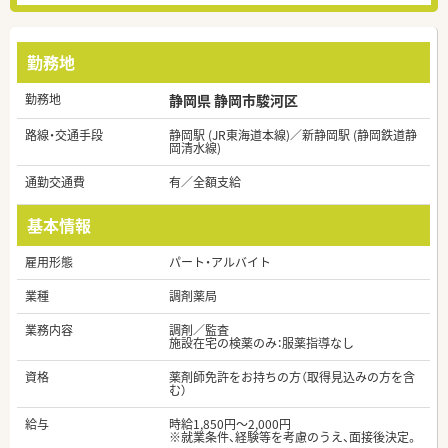
勤務地
勤務地
静岡県 静岡市駿河区
路線・交通手段
静岡駅 (JR東海道本線)／新静岡駅 (静岡鉄道静
岡清水線)
通勤交通費
有／全額支給
基本情報
雇用形態
パート・アルバイト
業種
調剤薬局
業務内容
調剤／監査
施設在宅の検薬のみ：服薬指導なし
資格
薬剤師免許をお持ちの方（取得見込みの方を含
む）
給与
時給1,850円～2,000円
※就業条件、経験等を考慮のうえ、面接後決定。