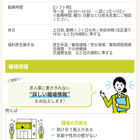
勤務時間
【シフト例】
月～金 09:30～14:00 ＜週に1日～5日＞
※勤務時間、曜日、日数などは担当営業にご相談
ください。
休日
土日祝、勤務シフト日以外 / 有給休暇（法定通り
付与） など社内規則に準ずる
福利厚生諸手当
厚生年金／雇用保険／労災保険／薬剤師賠償責
任保険／その他健保
交通費支給 など社内規則に準ずる
職場情報
求人票に書ききれない
“詳しい職場情報”
をお伝えします！
職場の雰囲気
助け合う風土がある
年齢や性別の壁がない