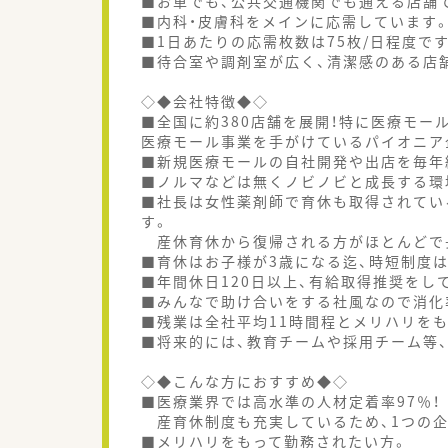
■お車でも、公共交通機関でも通える店舗
■内科・皮膚科をメインに応需しています
■1日あたりの応需枚数は75枚/日程度で
■待合室や調剤室が広く、清潔感のある店
◇◆会社特徴◆◇
■全国に約380店舗を展開！特に医療モー
医療モール事業を手がけているパイオニア
■新規医療モールの自社開発や出店を毎年
■ノルマなどは無くノビノビと成長する環
■社長は女性薬剤師で育休も取得されてい
す。
産休育休から復帰される方がほとんどで
■育休はお子様が3歳になる迄、時短制度
■年間休日120日以上、有給取得推奨をし
■みんなで助け合いをする社風なので消化
■残業は全社平均11時間程とメリハリを
■将来的には、教育チームや採用チーム等
◇◆こんな方におすすめ◆◇
■医療業界では高水準の人材定着率97％！
産育休制度も充実しているため、1つの企
■メリハリをもって勤務されたい方。