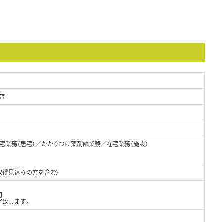
店
宅業務（居宅）／かかりつけ薬剤師業務／在宅業務（施設）
取得見込みの方を含む）
円
定致します。