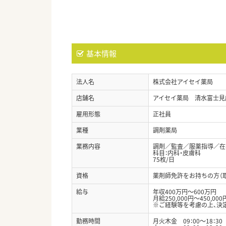
基本情報
法人名
株式会社アイセイ薬局
店舗名
アイセイ薬局 清水富士見
雇用形態
正社員
業種
調剤薬局
業務内容
調剤／監査／服薬指導／在
科目：内科・皮膚科
75枚/日
資格
薬剤師免許をお持ちの方（
給与
年収400万円～600万円
月給250,000円～450,000
※ご経験等を考慮の上、決
勤務時間
月火木金 09：00～18：30