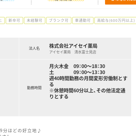
上
新卒可
未経験可
ブランク可
車通勤可
高給与(600万円以上)
株式会社アイセイ薬局
法人名
アイセイ薬局 清水富士見店
月火木金 09：00～18：30
土 09：00～13：30
週40時間勤務の月間変形労働制とす
る
勤務時間
※休憩時間60分以上、その他法定通
りとする
歩9分ほどの好立地♪