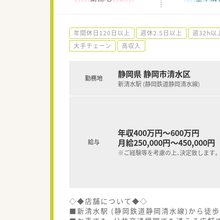
年間休日120日以上
週休2.5日以上
週32h以
大手チェーン
高収入
静岡県 静岡市清水区
勤務地
新清水駅 (静岡鉄道静岡清水線)
年収400万円～600万円
月給250,000円～450,000円
給与
※ご経験等を考慮の上、決定致します。
◇◆店舗について◆◇
■新清水駅 (静岡鉄道静岡清水線)から徒