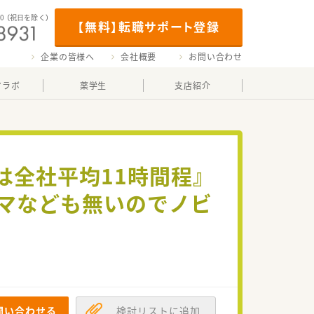
00
（祝日を除く）
【無料】転職サポート登録
企業の皆様へ
会社概要
お問い合わせ
マラボ
薬学生
支店紹介
は全社平均11時間程』
マなども無いのでノビ
問い合わせる
検討リストに追加