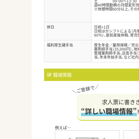
土 09：00～13：30
週40時間勤務の月間変形
※休憩時間60分以上、そ
休日
日祝+1日
日祝ほかシフトによる（月単
90％）、産前産後休暇、育
福利厚生諸手当
厚生年金／雇用保険／労災
薬剤師手当（35,000円）、地
管理薬剤師手当、店長手当（3
当、年末年始手当、など社
職場情報
求人票に書き
“詳しい職場情報”