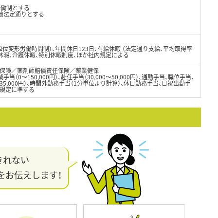
労働制とする
の他法定通りとする
位変形労働時間制）、年間休日123日、有給休暇 （法定通り支給、平均取得率
児休暇、介護休暇、特別休暇制度、ほか社内規定による
保険／薬剤師賠償責任保険／薬業健保
域手当（0～150,000円）、赴任手当（30,000～50,000円）、通勤手当、職位手当、
5,000円）、時間外勤務手当（1分単位より計算）、休日勤務手当、日祝出勤手
内規定に準ずる
きれない
をお伝えします！