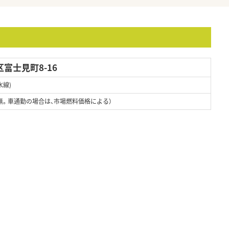
富士見町8-16
水線)
無。車通勤の場合は、市場燃料価格による）