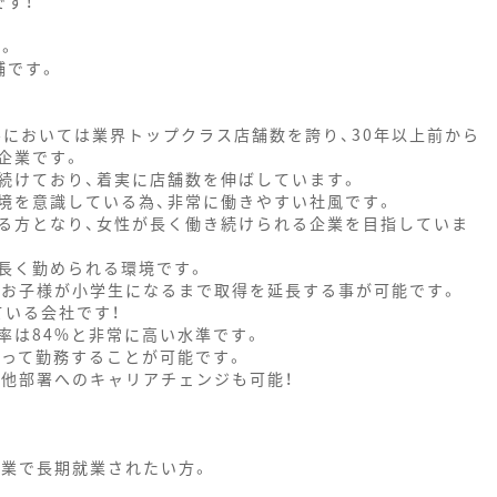
です！
。
す。
舗です。
ルにおいては業界トップクラス店舗数を誇り、30年以上前から
企業です。
続けており、着実に店舗数を伸ばしています。
境を意識している為、非常に働きやすい社風です。
る方となり、女性が長く働き続けられる企業を目指していま
長く勤められる環境です。
はお子様が小学生になるまで取得を延長する事が可能です。
ている会社です！
率は84%と非常に高い水準です。
もって勤務することが可能です。
、他部署へのキャリアチェンジも可能！
業で長期就業されたい方。