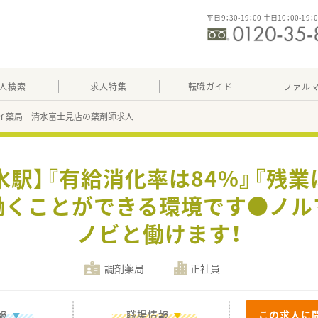
平日9：30-19：00 土日10：00-19：
人検索
求人特集
転職ガイド
ファル
イ薬局 清水富士見店の薬剤師求人
水駅】『有給消化率は84%』『残業
働くことができる環境です●ノル
ノビと働けます！
調剤薬局
正社員
報
職場情報
この求人に