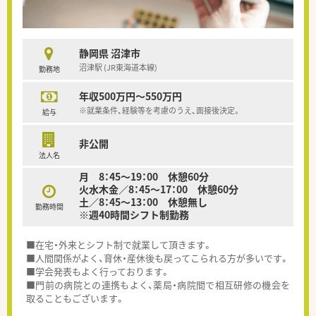
静岡県 沼津市
沼津駅 (JR東海道本線)
勤務地
年収500万円～550万円
※就業条件、経験等を考慮のうえ、面接後決定。
給与
非公開
法人名
月 8：45～19：00 休憩60分
火水木金／8：45～17：00 休憩60分
土／8：45～13：00 休憩無し
勤務時間
※週40時間シフト制勤務
■在宅・外来とシフト制で就業して頂きます。
■人間関係がよく、育休・産休後も戻ってこられる方が多いです。
■学会発表もよく行っております。
■門前の病院との連携もよく、薬局・病院間で相互研修の機会を
取ることもございます。