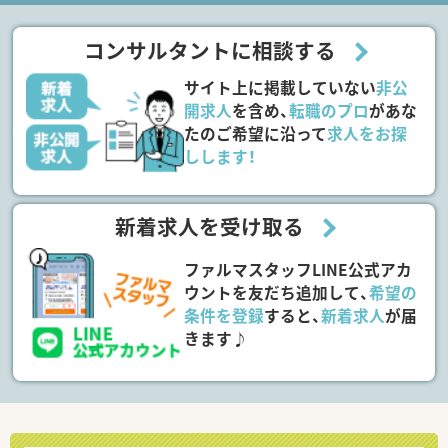
コンサルタントに相談する
サイト上に掲載していない
非公
開求人
を含め、
転職のプロ
があな
たのご希望に沿って
求人をお探
しします！
新着求人を受け取る
ファルマスタッフLINE公式アカ
ウントを友だち追加して、
希望の
条件を登録
すると、
新着求人
が届
きます♪