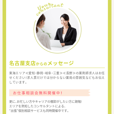
名古屋支店
メッセージ
からの
東海エリア≪愛知・静岡・岐阜・三重≫≪長野≫の薬剤師求人はお任
せください！求人票だけでは分からない薬局の雰囲気などもお伝え
しています。
お仕事相談会無料開催中！
更に、お忙しい方やキャリアの棚卸がしたい方に朗報!
エリアを熟知したコンサルタントによる、
“出張”個別相談サービスも同時開催中です。