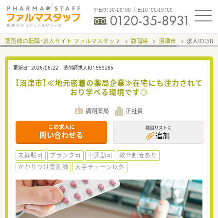
平日9：30-19：00 土日10：00-19：00
薬剤師の転職・求人サイト ファルマスタッフ
静岡県
沼津市
求人ID：58
更新日：
2026/06/22
薬剤師求人ID：
589185
【沼津市】≪地元密着の薬局企業≫在宅にも注力されて
おり学べる環境です◎
調剤薬局
正社員
この求人に
検討リストに
問い合わせる
追加
未経験可
ブランク可
車通勤可
教育制度あり
かかりつけ薬剤師
大手チェーン以外