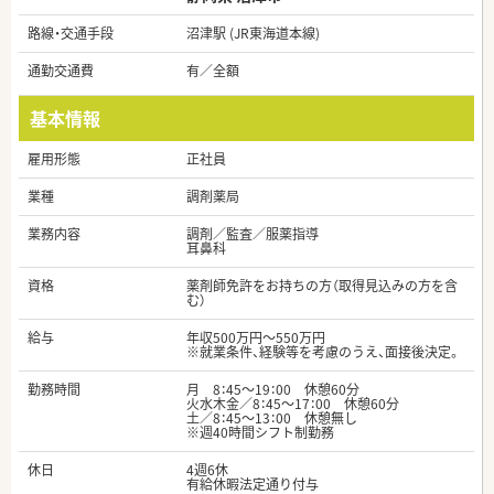
路線・交通手段
沼津駅 (JR東海道本線)
通勤交通費
有／全額
基本情報
雇用形態
正社員
業種
調剤薬局
業務内容
調剤／監査／服薬指導
耳鼻科
資格
薬剤師免許をお持ちの方（取得見込みの方を含
む）
給与
年収500万円～550万円
※就業条件、経験等を考慮のうえ、面接後決定。
勤務時間
月 8：45～19：00 休憩60分
火水木金／8：45～17：00 休憩60分
土／8：45～13：00 休憩無し
※週40時間シフト制勤務
休日
4週6休
有給休暇法定通り付与