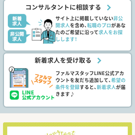
コンサルタントに相談する
サイト上に掲載していない
非公
開求人
を含め、
転職のプロ
があな
たのご希望に沿って
求人をお探
しします！
新着求人を受け取る
ファルマスタッフLINE公式アカ
ウントを友だち追加して、
希望の
条件を登録
すると、
新着求人
が届
きます♪