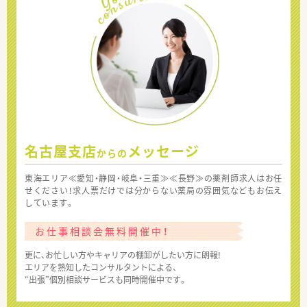
名古屋支店
メッセージ
からの
東海エリア≪愛知・静岡・岐阜・三重≫≪長野≫の薬剤師求人はお任
せください！求人票だけでは分からない薬局の雰囲気などもお伝え
しています。
お仕事相談会無料開催中！
更に、お忙しい方やキャリアの棚卸がしたい方に朗報!
エリアを熟知したコンサルタントによる、
“出張”個別相談サービスも同時開催中です。