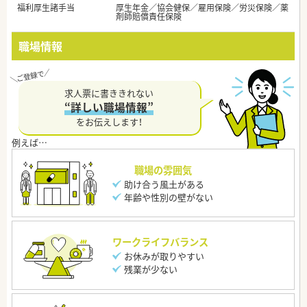
福利厚生諸手当
厚生年金／協会健保／雇用保険／労災保険／薬
剤師賠償責任保険
職場情報
求人票に書ききれない
“詳しい職場情報”
をお伝えします！
職場の雰囲気
助け合う風土がある
年齢や性別の壁がない
ワークライフバランス
お休みが取りやすい
残業が少ない