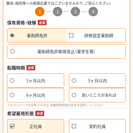
薬局・病院等への直接応募ではございませんので、ご安心ください。
1
2
3
4
保有資格・経験
必須
薬剤師免許
研修認定薬剤師
薬剤師免許取得見込（薬学生等）
転職時期
必須
1ヶ月以内
3ヶ月以内
6ヶ月以内
良いところがあれば
※ダブルワークをお考えの方は、就業開始時期の目安を選択してください
希望雇用形態
必須
正社員
契約社員