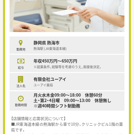
静岡県 熱海市
熱海駅 (JR東海道本線)
勤務地
年収450万円～650万円
※就業条件、経験等を考慮のうえ、面接後決定。
給与
有限会社ユーアイ
ユーアイ薬局
法人名
月火水木金09:00～18:00 休憩60分
土・第2・4日曜 09:00～13:00 休憩無し
勤務時間
※週40時間シフト制勤務
【店舗情報と応需状況について】
■JR東海道本線の熱海駅から車で10分、クリニックビル1階の薬
局です。