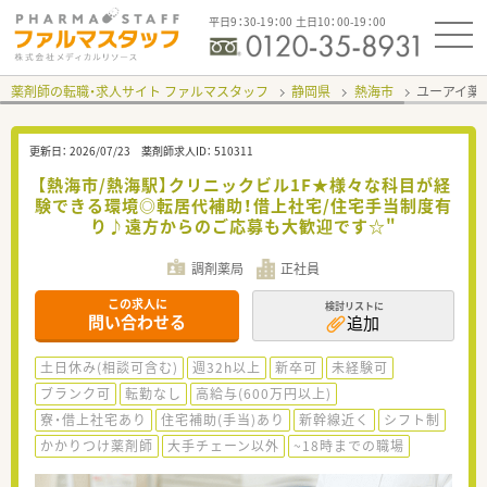
平日9：30-19：00 土日10：00-19：00
薬剤師の転職・求人サイト ファルマスタッフ
静岡県
熱海市
ユーアイ薬
更新日：
2026/07/23
薬剤師求人ID：
510311
【熱海市/熱海駅】クリニックビル1F★様々な科目が経
験できる環境◎転居代補助！借上社宅/住宅手当制度有
り♪遠方からのご応募も大歓迎です☆"
調剤薬局
正社員
この求人に
検討リストに
問い合わせる
追加
土日休み(相談可含む)
週32h以上
新卒可
未経験可
ブランク可
転勤なし
高給与(600万円以上)
寮・借上社宅あり
住宅補助(手当)あり
新幹線近く
シフト制
かかりつけ薬剤師
大手チェーン以外
~18時までの職場