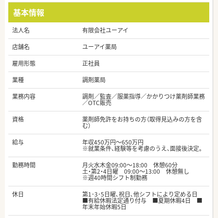
基本情報
法人名
有限会社ユーアイ
店舗名
ユーアイ薬局
雇用形態
正社員
業種
調剤薬局
業務内容
調剤／監査／服薬指導／かかりつけ薬剤師業務
／OTC販売
資格
薬剤師免許をお持ちの方（取得見込みの方を含
む）
給与
年収450万円～650万円
※就業条件、経験等を考慮のうえ、面接後決定。
勤務時間
月火水木金09:00～18:00 休憩60分
土・第2・4日曜 09:00～13:00 休憩無し
※週40時間シフト制勤務
休日
第1･3･5日曜､祝日､他シフトにより定める日
■有給休暇法定通り付与 ■夏期休暇4日 ■
年末年始休暇5日