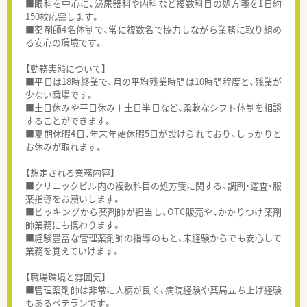
■眼科を中心に、泌尿器科や内科など複数科目の処方箋を1日約
150枚応需します。
■薬剤師4名体制で、常に複数名で協力しながら業務に取り組め
る安心の環境です。
【勤務実態について】
■平日は18時終業で、月の平均残業時間は10時間程度と、残業が
少ない職場です。
■土日休みや平日休み＋土日半日など、柔軟なシフト体制を相談
することができます。
■夏期休暇4日、年末年始休暇5日が設けられており、しっかりと
お休みが取れます。
【想定される業務内容】
■クリニックビル内の複数科目の処方箋に関する、調剤・鑑査・服
薬指導をお願いします。
■ピッキングから薬剤師が担当し、OTC販売や、かかりつけ薬剤
師業務にも携わります。
■経験豊富な管理薬剤師の指導のもと、未経験からでも安心して
業務を覚えていけます。
【職場環境と雰囲気】
■管理薬剤師は非常に人柄が良く、病院経験や薬局立ち上げ経験
もあるベテランです。