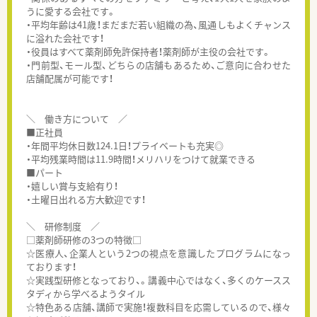
うに愛する会社です。
・平均年齢は41歳！まだまだ若い組織の為、風通しもよくチャンス
に溢れた会社です！
・役員はすべて薬剤師免許保持者！薬剤師が主役の会社です。
・門前型、モール型、どちらの店舗もあるため、ご意向に合わせた
店舗配属が可能です！
＼ 働き方について ／
■正社員
・年間平均休日数124.1日！プライベートも充実◎
・平均残業時間は11.9時間！メリハリをつけて就業できる
■パート
・嬉しい賞与支給有り！
・土曜日出れる方大歓迎です！
＼ 研修制度 ／
□薬剤師研修の3つの特徴□
☆医療人、企業人という2つの視点を意識したプログラムになっ
ております！
☆実践型研修となっており、。講義中心ではなく、多くのケースス
タディから学べるようタイル
☆特色ある店舗、講師で実施！複数科目を応需しているので、様々