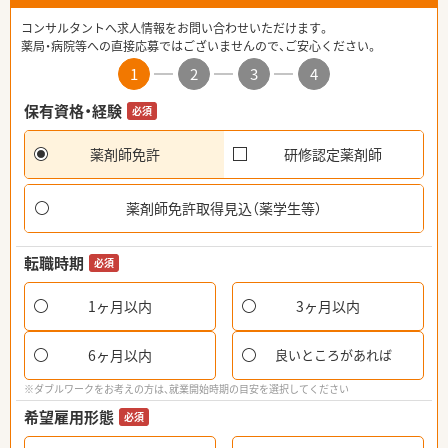
コンサルタントへ求人情報をお問い合わせいただけます。
薬局・病院等への直接応募ではございませんので、ご安心ください。
1
2
3
4
保有資格・経験
必須
薬剤師免許
研修認定薬剤師
薬剤師免許取得見込（薬学生等）
転職時期
必須
1ヶ月以内
3ヶ月以内
6ヶ月以内
良いところがあれば
※ダブルワークをお考えの方は、就業開始時期の目安を選択してください
希望雇用形態
必須