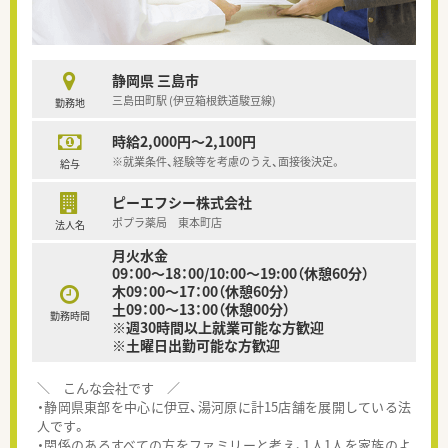
静岡県 三島市
三島田町駅 (伊豆箱根鉄道駿豆線)
勤務地
時給2,000円～2,100円
※就業条件、経験等を考慮のうえ、面接後決定。
給与
ピーエフシー株式会社
ポプラ薬局 東本町店
法人名
月火水金
09：00～18：00/10:00～19:00（休憩60分）
木09：00～17：00（休憩60分）
土09：00～13：00（休憩00分）
勤務時間
※週30時間以上就業可能な方歓迎
※土曜日出勤可能な方歓迎
＼ こんな会社です ／
・静岡県東部を中心に伊豆、湯河原に計15店舗を展開している法
人です。
・関係のあるすべての方をファミリーと考え、1人1人を家族のよ