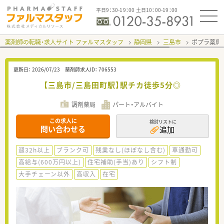
平日9：30-19：00 土日10：00-19：00
薬剤師の転職・求人サイト ファルマスタッフ
静岡県
三島市
ポプラ薬局
更新日：
2026/07/23
薬剤師求人ID：
706553
【三島市/三島田町駅】駅チカ徒歩5分◎
調剤薬局
パート・アルバイト
この求人に
検討リストに
問い合わせる
追加
週32h以上
ブランク可
残業なし(ほぼなし含む)
車通勤可
高給与(600万円以上)
住宅補助(手当)あり
シフト制
大手チェーン以外
高収入
在宅