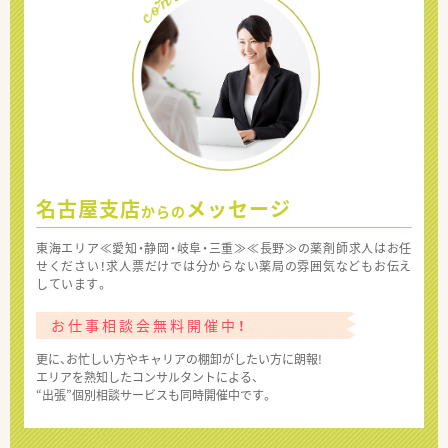
名古屋支店
メッセージ
からの
東海エリア≪愛知・静岡・岐阜・三重≫≪長野≫の薬剤師求人はお任
せください！求人票だけでは分からない薬局の雰囲気などもお伝え
しています。
お仕事相談会無料開催中！
更に、お忙しい方やキャリアの棚卸がしたい方に朗報!
エリアを熟知したコンサルタントによる、
“出張”個別相談サービスも同時開催中です。