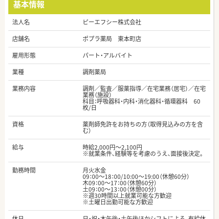
基本情報
法人名
ピーエフシー株式会社
店舗名
ポプラ薬局 東本町店
雇用形態
パート・アルバイト
業種
調剤薬局
業務内容
調剤／監査／服薬指導／在宅業務（居宅）／在宅
業務（施設）
科目：呼吸器科・内科・消化器科・循環器科 60
枚/日
資格
薬剤師免許をお持ちの方（取得見込みの方を含
む）
給与
時給2,000円～2,100円
※就業条件、経験等を考慮のうえ、面接後決定。
勤務時間
月火水金
09：00～18：00/10:00～19:00（休憩60分）
木09：00～17：00（休憩60分）
土09：00～13：00（休憩00分）
※週30時間以上就業可能な方歓迎
※土曜日出勤可能な方歓迎
休日
日・祝・木午後・土午後ほかシフトによる、有給休