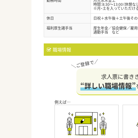
勤務時間
月火水木金土
時間：8:30～13:00（休憩な
※月・土を入っていただけ
休日
日祝＋水午後＋土午後その
福利厚生諸手当
厚生年金／協会健保／雇用
通勤手当 など
職場情報
求人票に書き
“詳しい職場情報”