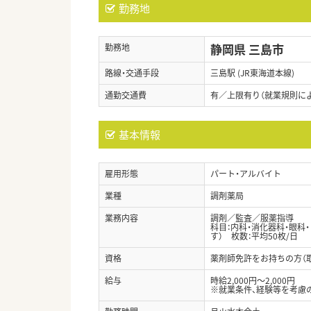
勤務地
静岡県 三島市
勤務地
路線・交通手段
三島駅 (JR東海道本線)
通勤交通費
有／上限有り（就業規則に
基本情報
雇用形態
パート・アルバイト
業種
調剤薬局
業務内容
調剤／監査／服薬指導
科目：内科・消化器科・眼科
す） 枚数：平均50枚/日
資格
薬剤師免許をお持ちの方（
給与
時給2,000円～2,000円
※就業条件、経験等を考慮