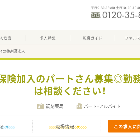
平日9：30-19：00 土日10：00-19：
人検索
求人特集
転職ガイド
ファル
174の薬剤師求人
会保険加入のパートさん募集◎勤
は相談ください！
調剤薬局
パート・アルバイト
報
職場情報
この求人に