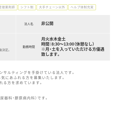
管理薬剤師
シフト制
大手チェーン以外
ヘルプ体制充実
非公開
法人名
月火水木金土
時間：8:30～13:00（休憩なし）
勤務時間
※月・土を入っていただける方優遇
後決定。
致します。
ンサルティングを手掛けている法人です。
る気にあふれる方を募集いたします。
れる方を求めています。
泌尿器科・膠原病内科）です。