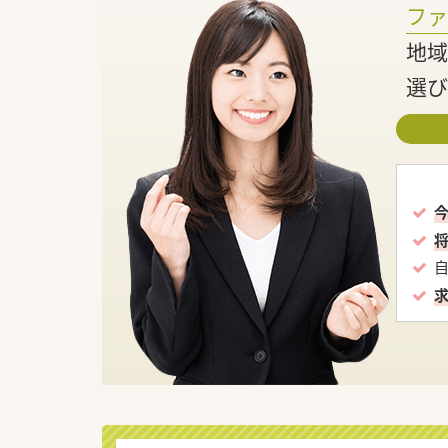
フ
地域
選び