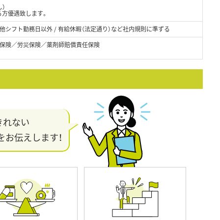
し）
る方優遇致します。
他シフト勤務日以外 / 有給休暇（法定通り）など社内規則に準ずる
保険／労災保険／薬剤師賠償責任保険
きれない
をお伝えします！