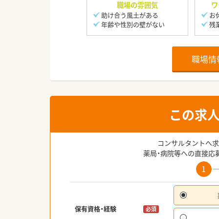
職場の雰囲気
ワ
助け合う風土がある
お
年齢や性別の壁がない
残
職場情
この求
コンサルタントへ求
薬局・病院等への直接応
1
保有資格・経験
必須