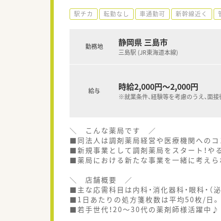
駅チカ
転勤なし
車通勤可
新幹線近く
静岡県 三島市
勤務地
三島駅 (JR東海道本線)
時給2,000円～2,000円
給与
※就業条件、経験等を考慮のうえ、面接
＼ こんな薬局です ／
■同法人は調剤薬局経営や医療機関へのコ
■新規事業として調剤薬局をスタート！や
■薬局における新たな事業を一緒に考えら
＼ 店舗概要 ／
■主な応需科目は内科・消化器科・眼科・（
■1日あたりの処方箋枚数は平均50枚/日。
■若手世代！20～30代の薬剤師様活躍中♪