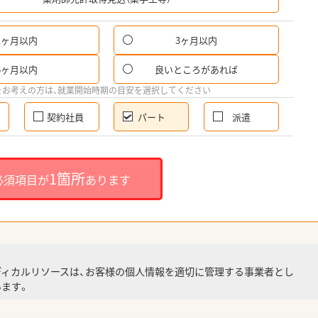
1ヶ月以内
3ヶ月以内
パ
6ヶ月以内
良いところがあれば
希
をお考えの方は、就業開始時期の目安を選択してください
契約社員
パート
派遣
就
1箇所
必須項目が
あります
就業
ディカルリソースは、お客様の個人情報を適切に管理する事業者とし
ます。
調