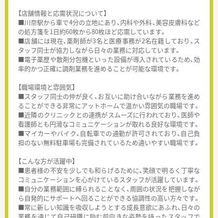
【店舗情報と応需状況について】
■川奈駅から車で4分の立地にあり、内科や外科、美容皮膚科など
の処方箋を1日約60枚から80枚ほど応需しています。
■店舗には現在、薬剤師が3名と医療事務が2名在籍しており、ス
タッフ同士が協力しながら日々の業務に対応しています。
■電子薬歴や散剤分包機といった設備が導入されているため、効
率的かつ正確に調剤業務を進めることが可能な環境です。
【職場環境と雰囲気】
■スタッフ同士の仲が良く、お互いに助け合いながら業務を進め
ることができる非常にアットホームで温かい雰囲気の職場です。
■近隣のクリニックとの連携がスムーズに行われており、医師や
看護師とも円滑なコミュニケーションが取れる良好な環境です。
■マイカーやバイク、自転車での通勤が許可されており、自己負
担のない無料駐車場も完備されているため通いやすい職場です。
【こんな方が活躍中】
■患者様の不安を少しでも和らげるために、笑顔で明るく丁寧な
コミュニケーションを心がけているスタッフが活躍しています。
■自分の業務範囲に縛られることなく、周囲の状況を把握しなが
ら自発的にサポートへ回ることができる協調性の高い方々です。
■常に新しい知識を吸収しようとする成長意欲にあふれ、日々の
業務を通じて自己研鑽に励む前向きな姿勢を持ったスタッフで