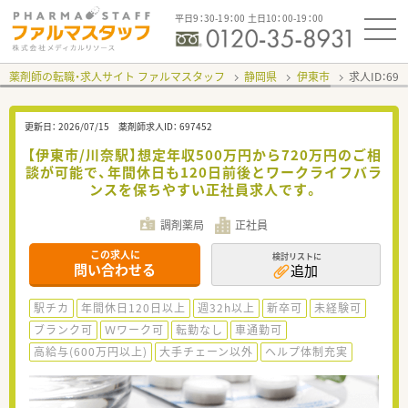
平日9：30-19：00 土日10：00-19：00
薬剤師の転職・求人サイト ファルマスタッフ
静岡県
伊東市
求人ID：69
更新日：
2026/07/15
薬剤師求人ID：
697452
【伊東市/川奈駅】想定年収500万円から720万円のご相
談が可能で、年間休日も120日前後とワークライフバラ
ンスを保ちやすい正社員求人です。
調剤薬局
正社員
この求人に
検討リストに
問い合わせる
追加
駅チカ
年間休日120日以上
週32h以上
新卒可
未経験可
ブランク可
Ｗワーク可
転勤なし
車通勤可
高給与(600万円以上)
大手チェーン以外
ヘルプ体制充実