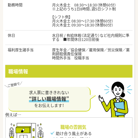
勤務時間
月火木金土 08:30～18:30（休憩60分）
※上記のうち1日8時間、週5日シフト制
【シフト例】
月火木金土 08:30～17:30（休憩60分）
月火木金土 09:30～18:30（休憩60分）
休日
水日祝 / 有給休暇（法定通り）など社内規則に準
ずる ■年間休日120日前後
福利厚生諸手当
厚生年金／協会健保／雇用保険／労災保険／薬
剤師賠償責任保険
時間外手当 役職手当
職場情報
求人票に書ききれない
“詳しい職場情報”
をお伝えします！
職場の雰囲気
助け合う風土がある