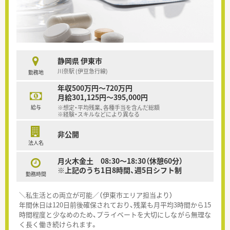
静岡県 伊東市
川奈駅 (伊豆急行線)
勤務地
年収500万円～720万円
月給301,125円～395,000円
給与
※想定・平均残業、各種手当を含んだ総額
※経験・スキルなどにより異なる
非公開
法人名
月火木金土 08:30～18:30（休憩60分）
※上記のうち1日8時間、週5日シフト制
勤務時間
＼私生活との両立が可能／（伊東市エリア担当より）
年間休日は120日前後確保されており、残業も月平均3時間から15
時間程度と少なめのため、プライベートを大切にしながら無理な
く長く働き続けられます。