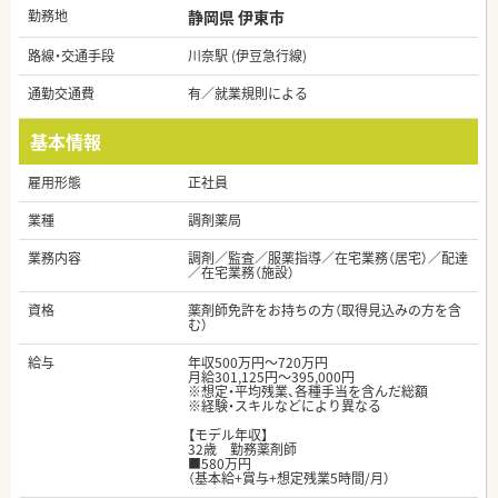
勤務地
静岡県 伊東市
路線・交通手段
川奈駅 (伊豆急行線)
通勤交通費
有／就業規則による
基本情報
雇用形態
正社員
業種
調剤薬局
業務内容
調剤／監査／服薬指導／在宅業務（居宅）／配達
／在宅業務（施設）
資格
薬剤師免許をお持ちの方（取得見込みの方を含
む）
給与
年収500万円～720万円
月給301,125円～395,000円
※想定・平均残業、各種手当を含んだ総額
※経験・スキルなどにより異なる
【モデル年収】
32歳 勤務薬剤師
■580万円
（基本給+賞与+想定残業5時間/月）