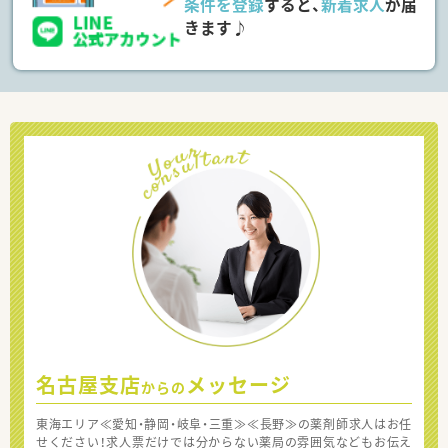
条件を登録
すると、
新着求人
が届
きます♪
名古屋支店
メッセージ
からの
東海エリア≪愛知・静岡・岐阜・三重≫≪長野≫の薬剤師求人はお任
せください！求人票だけでは分からない薬局の雰囲気などもお伝え