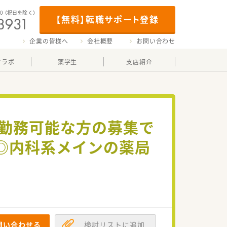
00
（祝日を除く）
【無料】転職サポート登録
企業の皆様へ
会社概要
お問い合わせ
マラボ
薬学生
支店紹介
し勤務可能な方の募集で
◎内科系メインの薬局
問い合わせる
検討リストに追加