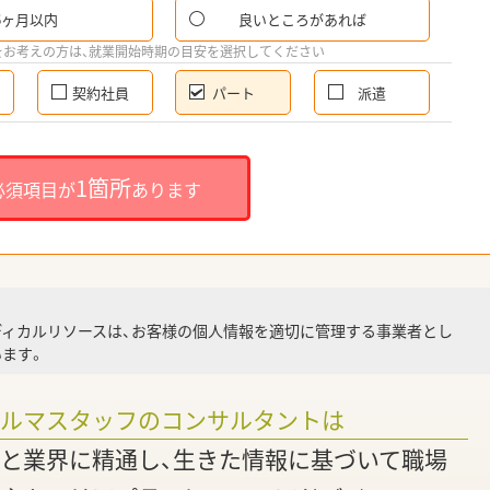
6ヶ月以内
良いところがあれば
希
をお考えの方は、就業開始時期の目安を選択してください
契約社員
パート
派遣
就
1箇所
必須項目が
あります
就業
ディカルリソースは、お客様の個人情報を適切に管理する事業者とし
ます。
調
ァルマスタッフのコンサルタントは
と業界に精通し、生きた情報に基づいて職場