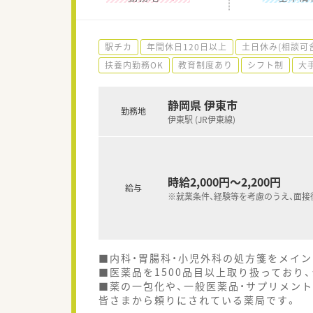
駅チカ
年間休日120日以上
土日休み(相談可
扶養内勤務OK
教育制度あり
シフト制
大
静岡県 伊東市
勤務地
伊東駅 (JR伊東線)
時給2,000円～2,200円
給与
※就業条件、経験等を考慮のうえ、面接
■内科・胃腸科・小児外科の処方箋をメイ
■医薬品を1500品目以上取り扱っており
■薬の一包化や、一般医薬品・サプリメン
皆さまから頼りにされている薬局です。