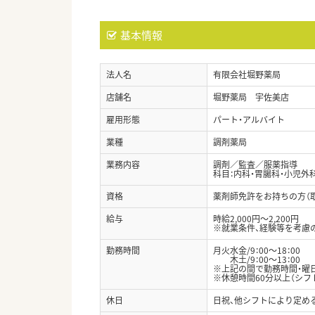
基本情報
法人名
有限会社堀野薬局
店舗名
堀野薬局 宇佐美店
雇用形態
パート・アルバイト
業種
調剤薬局
業務内容
調剤／監査／服薬指導
科目：内科・胃腸科・小児外科
資格
薬剤師免許をお持ちの方（
給与
時給2,000円～2,200円
※就業条件、経験等を考慮
勤務時間
月火水金/9：00～18：00
木土/9：00～13：00
※上記の間で勤務時間・曜日
※休憩時間60分以上（シフ
休日
日祝、他シフトにより定め