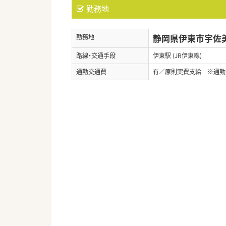
勤務地
静岡県伊東市宇佐美1
勤務地
路線・交通手段
伊東駅 (JR伊東線)
通勤交通費
有／原則実費支給 ※通勤