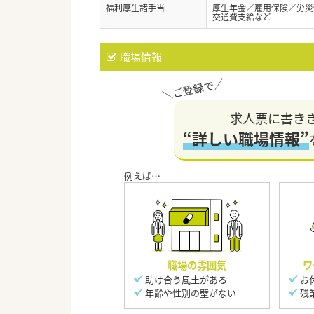
福利厚生諸手当
厚生年金／雇用保険／労災
交通費支給など
職場情報
求人票に書き
“詳しい職場情報”
職場の雰囲気
ワ
助け合う風土がある
お
年齢や性別の壁がない
残