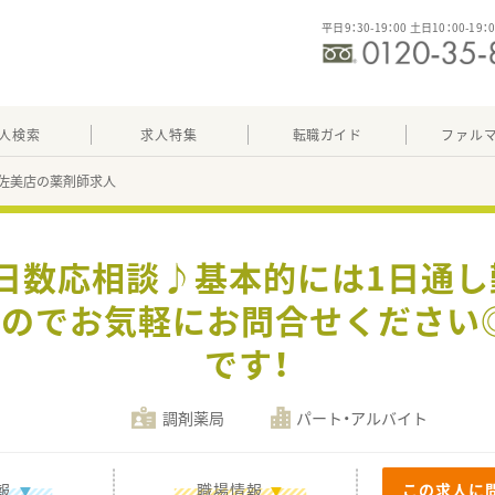
平日9：30-19：00 土日10：00-19：
人検索
求人特集
転職ガイド
ファル
佐美店の薬剤師求人
務日数応相談♪基本的には1日通
すのでお気軽にお問合せください
です！
調剤薬局
パート・アルバイト
報
職場情報
この求人に