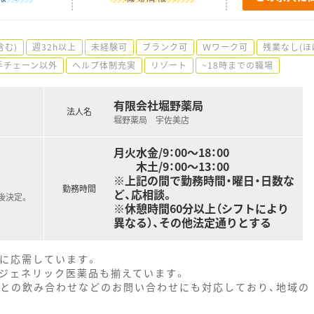
含む)
週32h以上
未経験可
ブランク可
Ｗワーク可
残業なし(ほ
手チェーン以外
ヘルプ体制充実
リゾート
~18時までの職場
有限会社堀野薬局
法人名
堀野薬局 宇佐美店
月火水金/9：00～18：00
木土/9：00～13：00
※上記の間で勤務時間・曜日・日数な
勤務時間
ど、応相談。
後決定。
※休憩時間60分以上（シフトにより
異なる）、その他法定通りとする
ンに応需しています。
、ジェネリック医薬品も揃えています。
トとの飲み合わせなどのお問い合わせにも対応しており、地域の