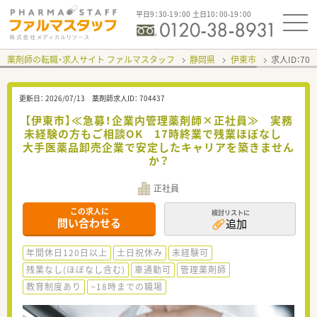
平日9：30-19：00 土日10：00-19：00
薬剤師の転職・求人サイト ファルマスタッフ
静岡県
伊東市
求人ID：70
更新日：
2026/07/13
薬剤師求人ID：
704437
【伊東市】≪急募！企業内管理薬剤師×正社員≫ 実務
未経験の方もご相談OK 17時終業で残業ほぼなし
大手医薬品卸売企業で安定したキャリアを築きません
か？
正社員
この求人に
検討リストに
問い合わせる
追加
年間休日120日以上
土日祝休み
未経験可
残業なし(ほぼなし含む)
車通勤可
管理薬剤師
教育制度あり
~18時までの職場