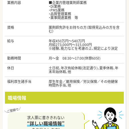
業務内容
■企業内管理薬剤師業務
・DI業務
・PMS業務
・品質管理業務
・薬事関連業務 等
資格
薬剤師免許をお持ちの方（取得見込みの方を含
む）
給与
年収450万円～540万円
月給273,000円～315,000円
※経験、能力などを考慮の上、規定により決定
勤務時間
月～金 08:30～17:00(休憩60分)
休日
土日祝、年次有給休暇(法定通り)、夏季休暇、年
末年始休暇、他
福利厚生諸手当
厚生年金／雇用保険／労災保険／その他健保
時間外手当、他
職場情報
求人票に書ききれない
“詳しい職場情報”