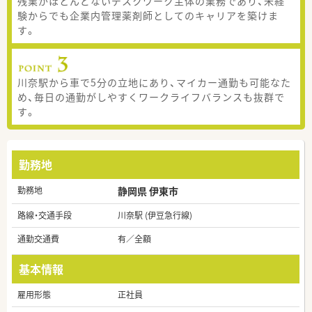
残業がほとんどないデスクワーク主体の業務であり、未経
験からでも企業内管理薬剤師としてのキャリアを築けま
す。
川奈駅から車で5分の立地にあり、マイカー通勤も可能なた
め、毎日の通勤がしやすくワークライフバランスも抜群で
す。
勤務地
勤務地
静岡県 伊東市
路線・交通手段
川奈駅 (伊豆急行線)
通勤交通費
有／全額
基本情報
雇用形態
正社員