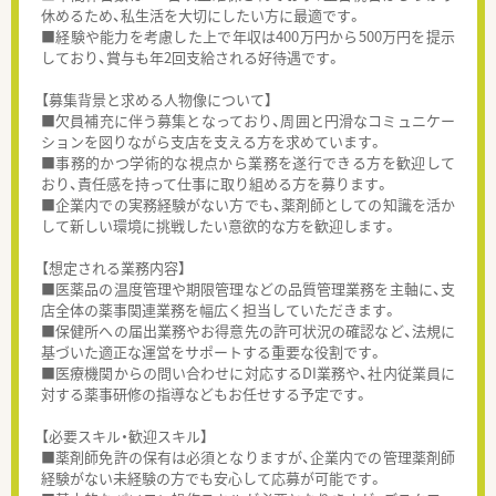
休めるため、私生活を大切にしたい方に最適です。
■経験や能力を考慮した上で年収は400万円から500万円を提示
しており、賞与も年2回支給される好待遇です。
【募集背景と求める人物像について】
■欠員補充に伴う募集となっており、周囲と円滑なコミュニケー
ションを図りながら支店を支える方を求めています。
■事務的かつ学術的な視点から業務を遂行できる方を歓迎して
おり、責任感を持って仕事に取り組める方を募ります。
■企業内での実務経験がない方でも、薬剤師としての知識を活か
して新しい環境に挑戦したい意欲的な方を歓迎します。
【想定される業務内容】
■医薬品の温度管理や期限管理などの品質管理業務を主軸に、支
店全体の薬事関連業務を幅広く担当していただきます。
■保健所への届出業務やお得意先の許可状況の確認など、法規に
基づいた適正な運営をサポートする重要な役割です。
■医療機関からの問い合わせに対応するDI業務や、社内従業員に
対する薬事研修の指導などもお任せする予定です。
【必要スキル・歓迎スキル】
■薬剤師免許の保有は必須となりますが、企業内での管理薬剤師
経験がない未経験の方でも安心して応募が可能です。