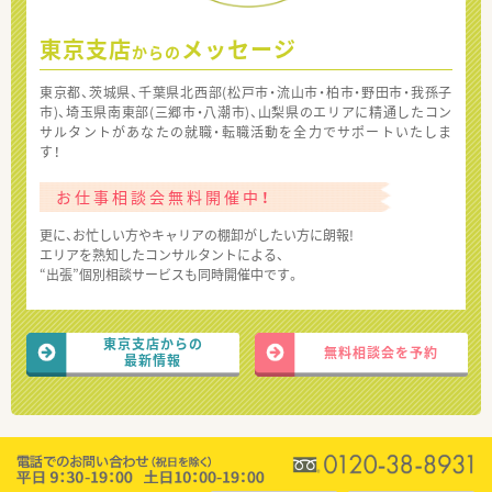
東京支店
メッセージ
からの
東京都、茨城県、千葉県北西部(松戸市・流山市・柏市・野田市・我孫子
市)、埼玉県南東部(三郷市・八潮市)、山梨県のエリアに精通したコン
サルタントがあなたの就職・転職活動を全力でサポートいたしま
す！
お仕事相談会無料開催中！
更に、お忙しい方やキャリアの棚卸がしたい方に朗報!
エリアを熟知したコンサルタントによる、
“出張”個別相談サービスも同時開催中です。
東京支店からの
無料相談会を予約
最新情報