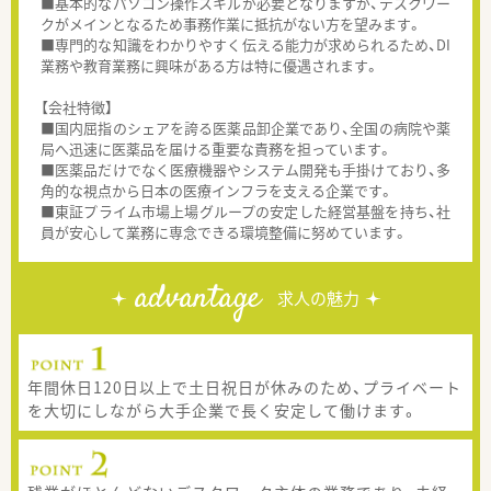
■基本的なパソコン操作スキルが必要となりますが、デスクワー
クがメインとなるため事務作業に抵抗がない方を望みます。
■専門的な知識をわかりやすく伝える能力が求められるため、DI
業務や教育業務に興味がある方は特に優遇されます。
【会社特徴】
■国内屈指のシェアを誇る医薬品卸企業であり、全国の病院や薬
局へ迅速に医薬品を届ける重要な責務を担っています。
■医薬品だけでなく医療機器やシステム開発も手掛けており、多
角的な視点から日本の医療インフラを支える企業です。
■東証プライム市場上場グループの安定した経営基盤を持ち、社
員が安心して業務に専念できる環境整備に努めています。
advantage
求人の魅力
年間休日120日以上で土日祝日が休みのため、プライベート
を大切にしながら大手企業で長く安定して働けます。