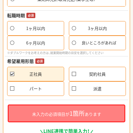
転職時期
必須
1ヶ月以内
3ヶ月以内
6ヶ月以内
良いところがあれば
※ダブルワークをお考えの方は、就業開始時期の目安を選択してください
希望雇用形態
必須
正社員
契約社員
パート
派遣
1箇所
未入力の必須項目が
あります
LINE連携で簡単入力！