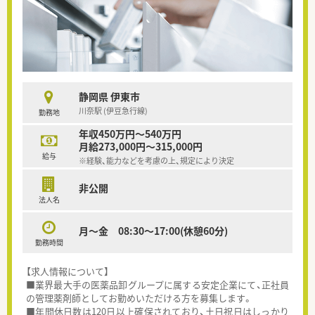
静岡県 伊東市
川奈駅 (伊豆急行線)
勤務地
年収450万円～540万円
月給273,000円～315,000円
給与
※経験、能力などを考慮の上、規定により決定
非公開
法人名
月～金 08:30～17:00(休憩60分)
勤務時間
【求人情報について】
■業界最大手の医薬品卸グループに属する安定企業にて、正社員
の管理薬剤師としてお勤めいただける方を募集します。
■年間休日数は120日以上確保されており、土日祝日はしっかり