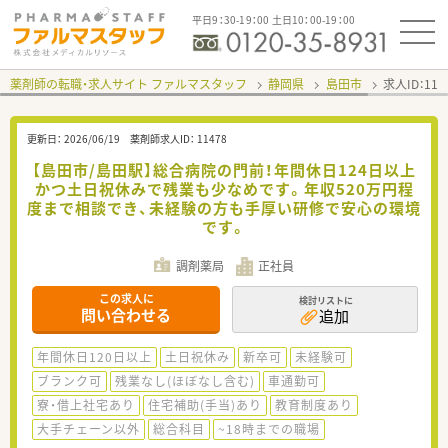
平日9：30-19：00 土日10：00-19：00
薬剤師の転職・求人サイト ファルマスタッフ
静岡県
島田市
求人ID：11
更新日：
2026/06/19
薬剤師求人ID：
11478
【島田市/島田駅】総合病院の門前！年間休日124日以上
かつ土日祝休みで残業も少なめです。年収520万円程
度まで相談でき、未経験の方も手厚い研修で安心の環境
です。
調剤薬局
正社員
この求人に
検討リストに
問い合わせる
追加
年間休日120日以上
土日祝休み
新卒可
未経験可
ブランク可
残業なし(ほぼなし含む)
車通勤可
寮・借上社宅あり
住宅補助(手当)あり
教育制度あり
大手チェーン以外
総合科目
~18時までの職場