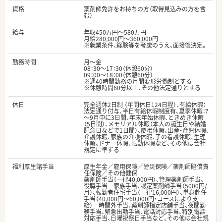
資格
薬剤師免許をお持ちの方（取得見込みの方を含
む）
給与
年収450万円～580万円
月給280,000円～360,000円
※就業条件、経験等を考慮のうえ、面接後決定。
勤務時間
月～金
08：30～17：30（休憩60分）
09：00～18：00（休憩60分）
※週40時間勤務の月間変形労働制とする
※休憩時間60分以上、その他法定通りとする
休日
完全週休2日制 （年間休日124日程）、有給休暇：
法定通り付与、半日有給休暇制度有、夏季休暇：7
～9月中に3日間、年末年始休暇、ときめき休暇
（5日間）、メモリアル休暇（本人の誕生日や結婚
記念日などで1日間）、慶弔休暇、出産・育児休暇、
介護休暇、家族の介護休暇、子の看護休暇、生理
休暇、ドナー休暇、転勤休暇など、その他は会社
規定に準ずる
福利厚生諸手当
厚生年金／雇用保険／労災保険／薬剤師賠償責
任保険／その他健保
薬剤師手当（一律40,000円）、管理薬剤師手当、
役職手当 家族手当、認定薬剤師手当（5000円/
月）、転勤者住宅手当（一律16,000円）、単身赴任
手当（40,000円～60,000円・コースにより支
給） 時間外手当、薬剤師指定店舗手当、夜間勤
務手当、緊急出勤手当、電話対応手当、特別電話
対応手当、日曜祝祭日手当など、その他は会社規