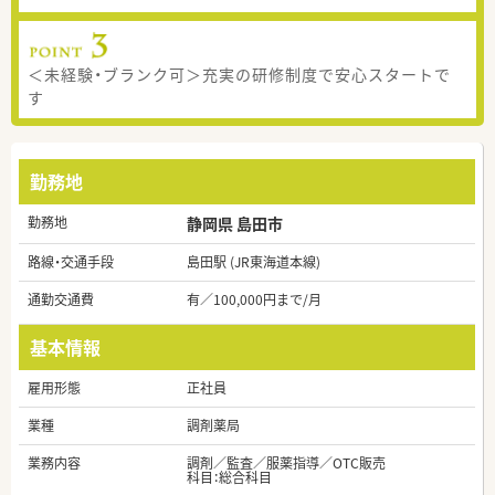
＜未経験・ブランク可＞充実の研修制度で安心スタートで
す
勤務地
勤務地
静岡県 島田市
路線・交通手段
島田駅 (JR東海道本線)
通勤交通費
有／100,000円まで/月
基本情報
雇用形態
正社員
業種
調剤薬局
業務内容
調剤／監査／服薬指導／OTC販売
科目：総合科目