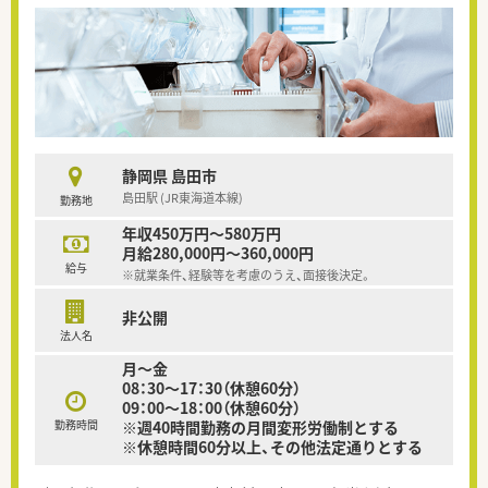
静岡県 島田市
島田駅 (JR東海道本線)
勤務地
年収450万円～580万円
月給280,000円～360,000円
給与
※就業条件、経験等を考慮のうえ、面接後決定。
非公開
法人名
月～金
08：30～17：30（休憩60分）
09：00～18：00（休憩60分）
勤務時間
※週40時間勤務の月間変形労働制とする
※休憩時間60分以上、その他法定通りとする