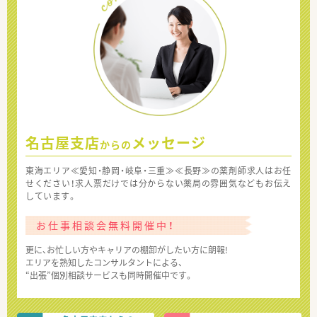
名古屋支店
メッセージ
からの
東海エリア≪愛知・静岡・岐阜・三重≫≪長野≫の薬剤師求人はお任
せください！求人票だけでは分からない薬局の雰囲気などもお伝え
しています。
お仕事相談会無料開催中！
更に、お忙しい方やキャリアの棚卸がしたい方に朗報!
エリアを熟知したコンサルタントによる、
“出張”個別相談サービスも同時開催中です。