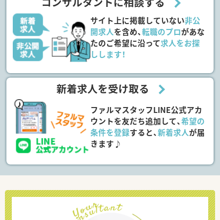
コンサルタントに相談する
サイト上に掲載していない
非公
開求人
を含め、
転職のプロ
があな
たのご希望に沿って
求人をお探
しします！
新着求人を受け取る
ファルマスタッフLINE公式アカ
ウントを友だち追加して、
希望の
条件を登録
すると、
新着求人
が届
きます♪