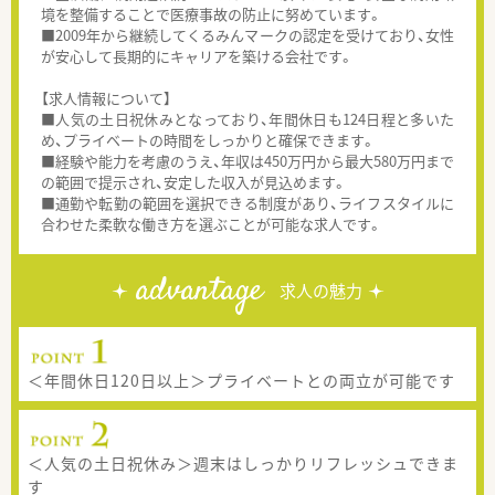
境を整備することで医療事故の防止に努めています。
■2009年から継続してくるみんマークの認定を受けており、女性
が安心して長期的にキャリアを築ける会社です。
【求人情報について】
■人気の土日祝休みとなっており、年間休日も124日程と多いた
め、プライベートの時間をしっかりと確保できます。
■経験や能力を考慮のうえ、年収は450万円から最大580万円まで
の範囲で提示され、安定した収入が見込めます。
■通勤や転勤の範囲を選択できる制度があり、ライフスタイルに
合わせた柔軟な働き方を選ぶことが可能な求人です。
advantage
求人の魅力
＜年間休日120日以上＞プライベートとの両立が可能です
＜人気の土日祝休み＞週末はしっかりリフレッシュできま
す