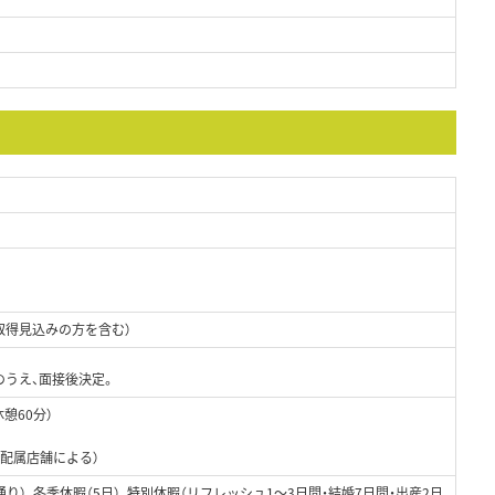
取得見込みの方を含む）
のうえ、面接後決定。
休憩60分）
（配属店舗による）
り）、冬季休暇（5日）、特別休暇（リフレッシュ1～3日間・結婚7日間・出産2日