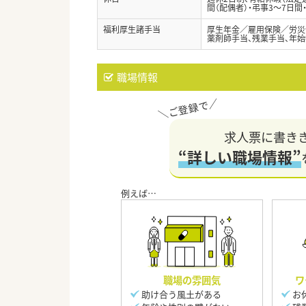
間（配偶者）・弔事3～7日間
福利厚生諸手当
厚生年金／雇用保険／労災
薬剤師手当、残業手当、年
職場情報
求人票に書き
“詳しい職場情報”
職場の雰囲気
ワ
助け合う風土がある
お