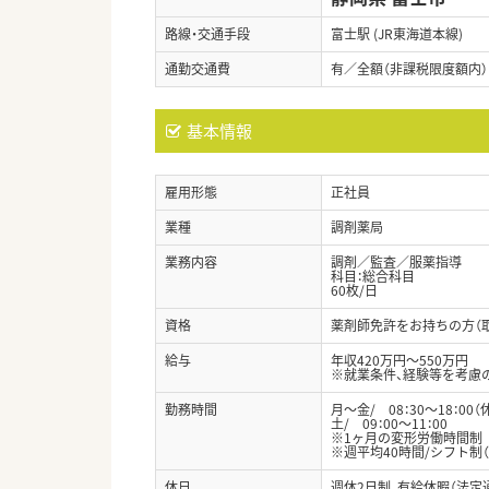
路線・交通手段
富士駅 (JR東海道本線)
通勤交通費
有／全額（非課税限度額内）
基本情報
雇用形態
正社員
業種
調剤薬局
業務内容
調剤／監査／服薬指導
科目：総合科目
60枚/日
資格
薬剤師免許をお持ちの方（
給与
年収420万円～550万円
※就業条件、経験等を考慮
勤務時間
月～金/ 08：30～18：00（
土/ 09：00～11：00
※1ヶ月の変形労働時間制
※週平均40時間/シフト制
休日
週休2日制、有給休暇（法定通