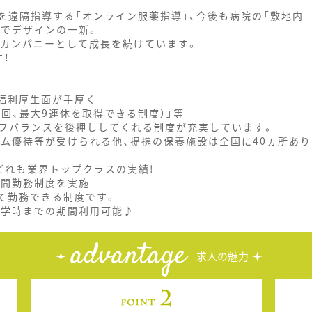
を遠隔指導する「オンライン服薬指導」、今後も病院の「敷地内
舗でデザインの一新。
グカンパニーとして成長を続けています。
！
、福利厚生面が手厚く
1回、最大9連休を取得できる制度）」等
フバランスを後押ししてくれる制度が充実しています。
ジム優待等が受けられる他、提携の保養施設は全国に40ヵ所あり
、どれも業界トップクラスの実績!
時間勤務制度を実施
て勤務できる制度です。
就学時までの期間利用可能♪
advantage
求人の魅力