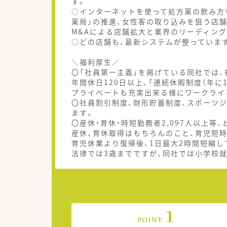
す。
○インターネットを使って処方薬の飲み方
薬局」の推進、女性客の取り込みを狙う店
M&Aによる店舗拡大と業界のリーディン
○どの店舗も、最新システムが整っています
＼福利厚生／
〇「社員第一主義」を掲げている同社では
年間休日120日以上、「連続休暇制度（年に
プライベートも充実出来る様にワークライ
〇社員割引制度、財形貯蓄制度、スポーツ
ます。
〇産休・育休・時短勤務者2,097人以上等
産休、育休取得はもちろんのこと、育児短
育児休業より復帰後、1日最大2時間短縮し
法律では3歳までですが、同社では小学校