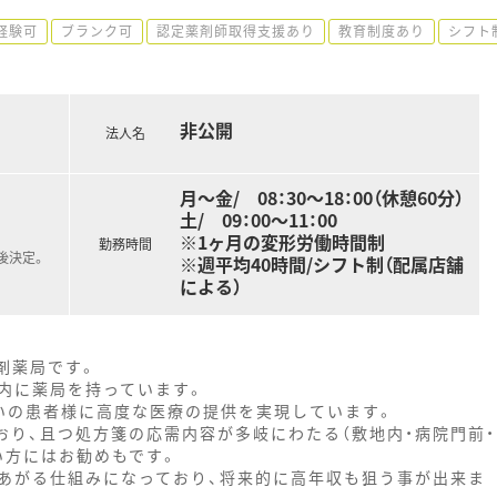
経験可
ブランク可
認定薬剤師取得支援あり
教育制度あり
シフト
非公開
法人名
月～金/ 08：30～18：00（休憩60分）
土/ 09：00～11：00
※1ヶ月の変形労働時間制
勤務時間
後決定。
※週平均40時間/シフト制（配属店舗
による）
調剤薬局です。
内に薬局を持っています。
いの患者様に高度な医療の提供を実現しています。
おり、且つ処方箋の応需内容が多岐にわたる（敷地内・病院門前・
たい方にはお勧めもです。
あがる仕組みになっており、将来的に高年収も狙う事が出来ま