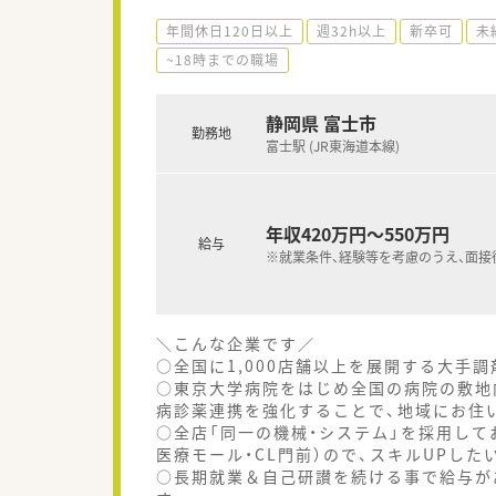
年間休日120日以上
週32h以上
新卒可
未
~18時までの職場
静岡県 富士市
勤務地
富士駅 (JR東海道本線)
年収420万円～550万円
給与
※就業条件、経験等を考慮のうえ、面接
＼こんな企業です／
○全国に1,000店舗以上を展開する大手
○東京大学病院をはじめ全国の病院の敷地
病診薬連携を強化することで、地域にお住
○全店「同一の機械・システム」を採用して
医療モール・CL門前）ので、スキルUPし
○長期就業＆自己研讃を続ける事で給与が