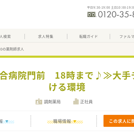
平日9：30-19：00 土日10：00-19：
人検索
求人特集
転職ガイド
ファル
470の薬剤師求人
総合病院門前 18時まで♪≫大
ける環境
調剤薬局
正社員
報
職場情報
この求人に