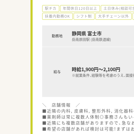
駅チカ
年間休日120日以上
土日休み(相談可
扶養内勤務OK
シフト制
大手チェーン以外
静岡県 富士市
勤務地
岳南原田駅 (岳南鉄道線)
時給1,900円～2,100円
給与
※就業条件、経験等を考慮のうえ、面接
＼ 店舗情報 ／
■近隣の内科, 皮膚科, 整形外科, 消化
■薬剤師は常に複数人体制◎事務さんもい
■近隣にも複数店舗がありますので、急な
■希望の店舗があれば検討は可能！まずは