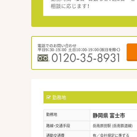
相談に応じます！
勤務地
静岡県 富士市
勤務地
路線・交通手段
岳南原田駅 (岳南鉄道線)
通勤交通費
有／会社規定に準ずる