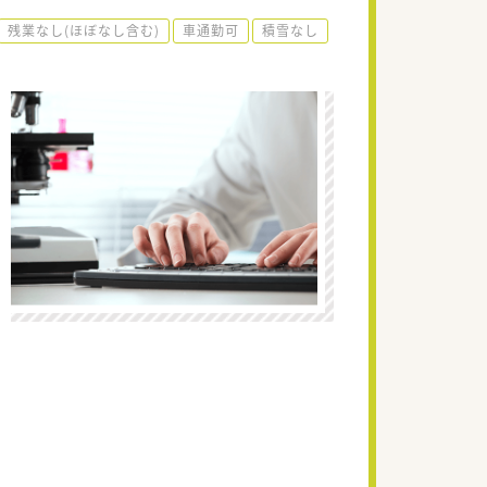
残業なし(ほぼなし含む)
車通勤可
積雪なし