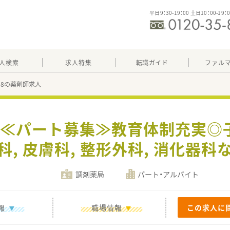
平日9：30-19：00 土日10：00-19：
人検索
求人特集
転職ガイド
ファル
108の薬剤師求人
駅】≪パート募集≫教育体制充実◎
, 皮膚科, 整形外科, 消化器
調剤薬局
パート・アルバイト
報
職場情報
この求人に