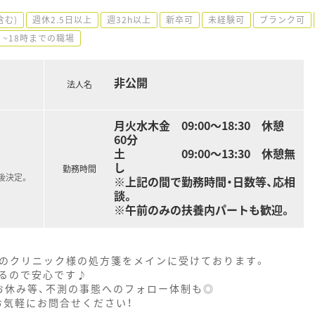
含む)
週休2.5日以上
週32h以上
新卒可
未経験可
ブランク可
~18時までの職場
非公開
法人名
月火水木金 09:00～18:30 休憩
60分
土 09:00～13:30 休憩無
し
勤務時間
後決定。
※上記の間で勤務時間・日数等、応相
談。
※午前のみの扶養内パートも歓迎。
器科のクリニック様の処方箋をメインに受けております。
るので安心です♪
お休み等、不測の事態へのフォロー体制も◎
お気軽にお問合せください！