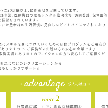
心に20店舗以上、調剤薬局を展開しています。
介護事業、医療機器の販売レンタル住宅改修、訪問看護、保育園等
た経営をされています。
された患者様の生活習慣の見直しなどアドバイスをされており
着実にスキルを身につけていくための研修プログラムをご用意◎
がありますので、ご経験がまだ浅い方も安心の企業です♪
の取得実績もありますので、イクメンの方も安心してご応募くだ
、懇親会などのレクリエーションから
面もしっかりサポート☆
advantage
求人の魅力
静岡県東部エリアに複数店舗展開を
電