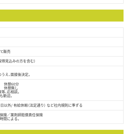
TC販売
取得見込みの方を含む）
のうえ、面接後決定。
0 休憩60分
0 休憩無し
数等、応相談。
も歓迎。
務日以外/ 有給休暇（法定通り） など社内規則に準ずる
保険／薬剤師賠償責任保険
務時間による。