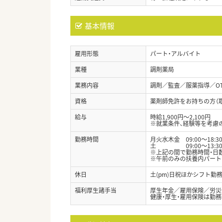
基本情報
雇用形態
パート・アルバイト
業種
調剤薬局
業務内容
調剤／監査／服薬指導／O
資格
薬剤師免許をお持ちの方（
給与
時給1,900円～2,100円
※就業条件、経験等を考慮
勤務時間
月火水木金 09:00～18:3
土 09:00～13:3
※上記の間で勤務時間・日
※午前のみの扶養内パート
休日
土(pm)日祝ほかシフト勤
福利厚生諸手当
厚生年金／雇用保険／労災
健康・厚生・雇用保険は勤