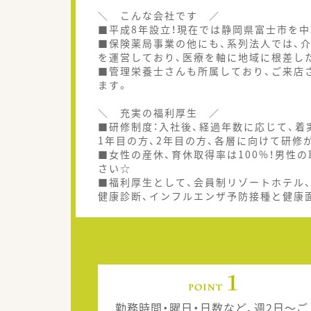
＼ こんな会社です ／
■平成8年設立！現在では静岡県富士市を中
■保険薬局事業の他にも、系列法人では、
を運営しており、医療を軸に地域に根差し
■管理栄養士さんも所属しており、ご来店
ます。
＼ 充実の福利厚生 ／
■研修制度：入社後、経過年数に応じて、
1年目の方、2年目の方、各層に向けて研修
■女性の産休、育休取得率は100%！男性
さい☆
■福利厚生として、会員制リゾートホテル
健康診断、インフルエンザ予防接種と健康
勤務時間・曜日・日数など、週2日～ご