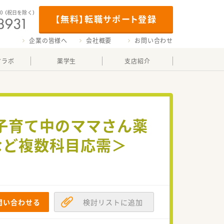
00
（祝日を除く）
【無料】転職サポート登録
企業の皆様へ
会社概要
お問い合わせ
マラボ
薬学生
支店紹介
子育て中のママさん薬
科など複数科目応需＞
問い合わせる
検討リストに追加