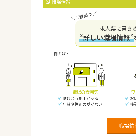
職場情報
求人票に書き
“詳しい職場情報”
職場の雰囲気
ワ
助け合う風土がある
お
年齢や性別の壁がない
残
職場情