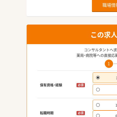
職場情
この求
コンサルタントへ求
薬局・病院等への直接応
1
保有資格・経験
必須
転職時期
必須