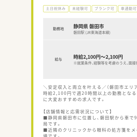
土日祝休み
未経験可
ブランク可
車通勤可
静岡県 磐田市
勤務地
磐田駅 (JR東海道本線)
時給2,100円～2,100円
給与
※就業条件、経験等を考慮のうえ、面接
＼安定収入と両立を叶える／（磐田市エリ
時給2,100円で週20時間以上の勤務と
に大変おすすめの求人です。
【店舗情報と応需状況について】
■静岡県磐田市に位置し、磐田駅から車で
局です。
■近隣のクリニックから眼科の処方箋をメ
境です。