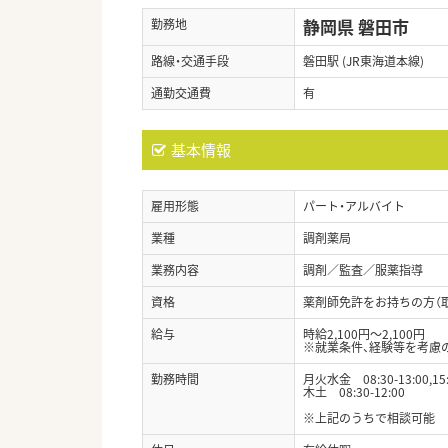
静岡県 磐田市
勤務地
路線・交通手段
磐田駅 (JR東海道本線)
通勤交通費
有
基本情報
雇用形態
パート・アルバイト
業種
調剤薬局
業務内容
調剤／監査／服薬指導
資格
薬剤師免許をお持ちの方（
給与
時給2,100円～2,100円
※就業条件、経験等を考慮
勤務時間
月火水金 08:30-13:00,15:
木土 08:30-12:00
※上記のうちで相談可能