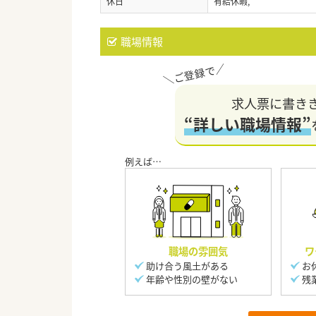
休日
有給休暇,
職場情報
求人票に書き
“詳しい職場情報”
職場の雰囲気
ワ
助け合う風土がある
お
年齢や性別の壁がない
残