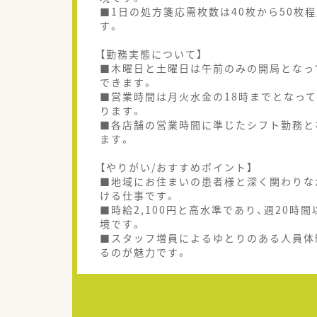
■1日の処方箋応需枚数は40枚から50枚
す。
【勤務実態について】
■木曜日と土曜日は午前のみの開局となっ
できます。
■営業時間は月火水金の18時までとなっ
ります。
■各店舗の営業時間に準じたシフト勤務と
ます。
【やりがい/おすすめポイント】
■地域にお住まいの患者様と深く関わりな
ける仕事です。
■時給2,100円と高水準であり、週20
境です。
■スタッフ増員によるゆとりのある人員体
るのが魅力です。