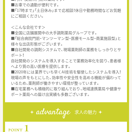
■お車での通勤が便利です。
■「17時まで」「土日休み」まで応相談！休日や勤務時間などお気軽
にご相談ください。
＜こんな会社です＞
■全国に店舗展開中の大手調剤薬局グループです。
■「総合病院門前・マンツーマン型・医療モール型・商業施設型」と
様々な出店形態がございます。
■自社開発の調剤システムで、現場薬剤師の業務をしっかりとサ
ポート！
自社開発のシステムを導入することで業務効率化を図り、患者様
へより質の高い医療を提供します。
■2020年には業界でいち早くAI技術を駆使したシステムを導入！
現場の声をもとにした、効率性や安全性を高める機能が備わって
いるため、薬剤師が働きやすい環境が整っています。
■在宅業務へも積極的に取り組んでおり、地域連携薬局や健康サ
ポート薬局への届け出実績も多数ございます。
advantage
求人の魅力