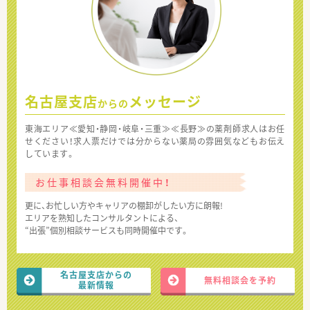
名古屋支店
メッセージ
からの
東海エリア≪愛知・静岡・岐阜・三重≫≪長野≫の薬剤師求人はお任
せください！求人票だけでは分からない薬局の雰囲気などもお伝え
しています。
お仕事相談会無料開催中！
更に、お忙しい方やキャリアの棚卸がしたい方に朗報!
エリアを熟知したコンサルタントによる、
“出張”個別相談サービスも同時開催中です。
名古屋支店からの
無料相談会を予約
最新情報