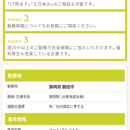
「17時まで」「土日休み」のご相談も可能です。
勤務時間についてもお気軽にご相談ください。
週20Ｈ以上のご勤務で社会保険にご加入いただけます。福
利厚生も充実している企業です。
勤務地
勤務地
静岡県 磐田市
路線・交通手段
御厨駅 (JR東海道本線)
通勤交通費
有／社内規定に準ずる
基本情報
雇用形態
パート・アルバイト