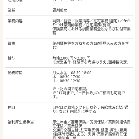
業種
調剤薬局
業務内容
調剤／監査／服薬指導／在宅業務（居宅）／かか
りつけ薬剤師業務／在宅業務（施設）
保険薬局における調剤業務全般ならびに付帯業
務
資格
薬剤師免許をお持ちの方（取得見込みの方を含
む）
給与
時給2,000円～2,200円
※就業条件、経験等を考慮のうえ、面接後決定。
勤務時間
月火水金 08:30-18:00
木 08:30-17:30
土 08:30-12:30
※上記の間で応相談。
※「17時まで」「土日休み」のご相談も可能で
す。
休日
日祝ほか勤務シフト日以外 / 有給休暇（法定通
り） など社内規則に準ずる
福利厚生諸手当
厚生年金／雇用保険／労災保険／薬剤師賠償責
任保険／薬業健保
交通費全額支給、駐車場完備、健康・厚生・雇用
（勤務時間数による）・労災・薬剤師賠償責任保
険、勉強会 他