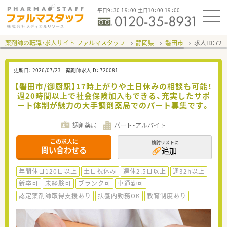
平日9：30-19：00 土日10：00-19：00
薬剤師の転職・求人サイト ファルマスタッフ
静岡県
磐田市
求人ID：72
更新日：
2026/07/23
薬剤師求人ID：
720081
【磐田市/御厨駅】17時上がりや土日休みの相談も可能！
週20時間以上で社会保険加入もできる、充実したサポ
ート体制が魅力の大手調剤薬局でのパート募集です。
調剤薬局
パート・アルバイト
この求人に
検討リストに
問い合わせる
追加
年間休日120日以上
土日祝休み
週休2.5日以上
週32h以上
新卒可
未経験可
ブランク可
車通勤可
認定薬剤師取得支援あり
扶養内勤務OK
教育制度あり