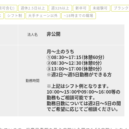
談可含む)
週休2.5日以上
週32h以上
新卒可
未経験可
ブランク
K
シフト制
大手チェーン以外
~18時までの職場
非公開
法人名
月～土のうち
①08：30～17：15（休憩60分）
②08：30～12：30（休憩0分）
③13：00～17：00（休憩0分）
※週2日～週5日勤務ができる方
勤務時間
※上記はシフト例となります。
10：00～15：00や09：00～16：00等の
勤務もご相談可能です。
勤務日数については週2日～5日の間
でご希望に応じてご相談ください。