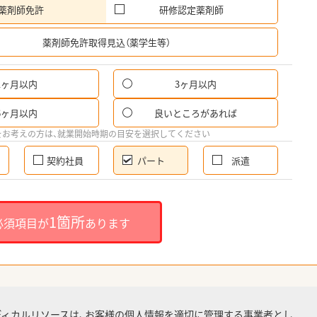
薬剤師免許
研修認定薬剤師
希
薬剤師免許取得見込（薬学生等）
1ヶ月以内
3ヶ月以内
パ
6ヶ月以内
良いところがあれば
希
をお考えの方は、就業開始時期の目安を選択してください
契約社員
パート
派遣
就
1箇所
必須項目が
あります
就業
ディカルリソースは、お客様の個人情報を適切に管理する事業者とし