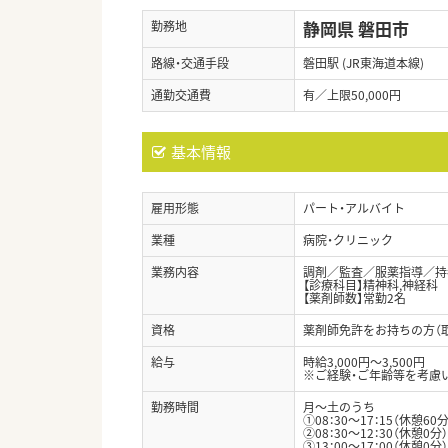
静岡県 磐田市
勤務地
路線・交通手段
磐田駅 (JR東海道本線)
通勤交通費
有／上限50,000円
基本情報
雇用形態
パート・アルバイト
業種
病院・クリニック
業務内容
調剤／監査／服薬指導／持
【診療科目】精神科,神経科
【薬剤師数】常勤2名
資格
薬剤師免許をお持ちの方（
給与
時給3,000円～3,500円
※ご経験・ご年齢等を考慮
勤務時間
月～土のうち
①08：30～17：15（休憩60分
②08：30～12：30（休憩0分）
③13：00～17：00（休憩0分）