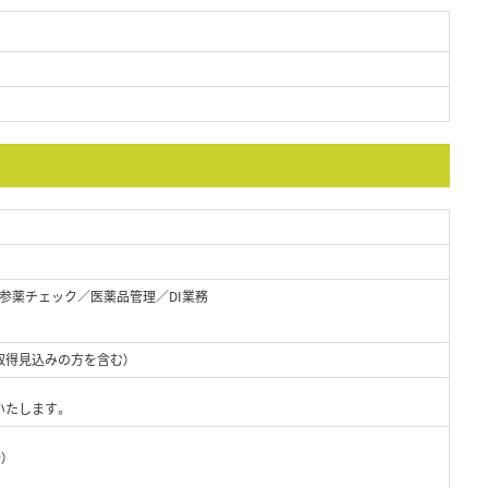
参薬チェック／医薬品管理／DI業務
取得見込みの方を含む）
いたします。
）