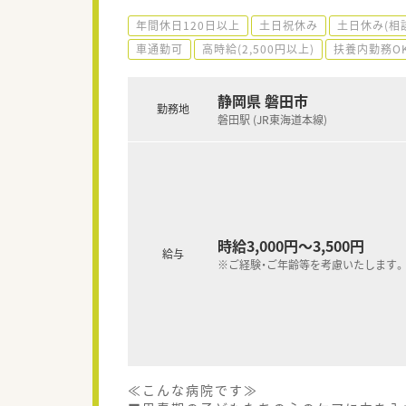
年間休日120日以上
土日祝休み
土日休み(相
車通勤可
高時給(2,500円以上)
扶養内勤務O
静岡県 磐田市
勤務地
磐田駅 (JR東海道本線)
時給3,000円～3,500円
給与
※ご経験・ご年齢等を考慮いたします。
≪こんな病院です≫