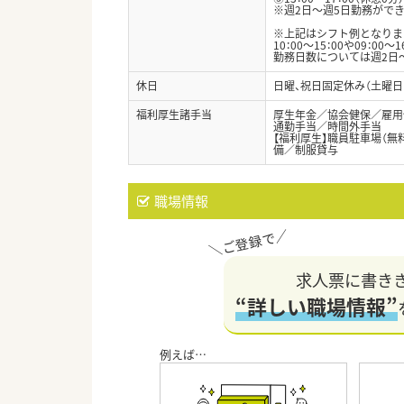
※週2日～週5日勤務がで
※上記はシフト例となりま
10：00～15：00や09：0
勤務日数については週2日
休日
日曜、祝日固定休み（土曜日
福利厚生諸手当
厚生年金／協会健保／雇用
通勤手当／時間外手当
【福利厚生】職員駐車場（
備／制服貸与
職場情報
求人票に書き
“詳しい職場情報”