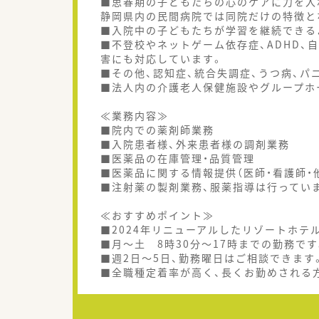
■思春期の子どもたちの心のケアに力を入
静岡県内の民間病院では同院だけの特徴と
■入院中の子どもたちが学習を継続できる
■不登校やネットゲーム依存症、ADHD、
害にも対応しています。
■その他、認知症、統合失調症、うつ病、パ
■法人内の介護老人保健施設やグループホ
≪業務内容≫
■院内での薬剤師業務
■入院患者様、外来患者様の調剤業務
■医薬品の在庫管理・品質管理
■医薬品に関する情報提供（医師・看護師・
■注射薬の製剤業務、服薬指導は行ってい
≪おすすめポイント≫
■2024年リニューアルしたリゾートホテ
■月～土 8時30分～17時までの勤務で
■週2日～5日、勤務曜日はご相談できます
■全職種定着率が高く、長くお勤めされる