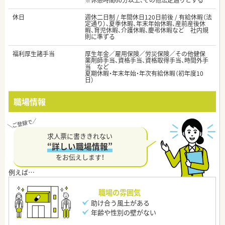
※休憩時間60分以上、その他法定通りとする
休日
週休二日制 / 年間休日120日前後 / 有給休暇（法
定通り）、夏季休暇、年末年始休暇、産前産後休
暇、育児休暇、介護休暇、慶弔休暇など 社内規
則に準ずる
福利厚生諸手当
厚生年金／雇用保険／労災保険／その他健保
薬剤師手当、資格手当、資格取得手当、時間外手
当 など
夏期休暇・年末年始・年次有給休暇（初年度10
日）
職場情報
求人票に書ききれない
“詳しい職場情報”
をお伝えします！
職場の雰囲気
助け合う風土がある
年齢や性別の壁がない