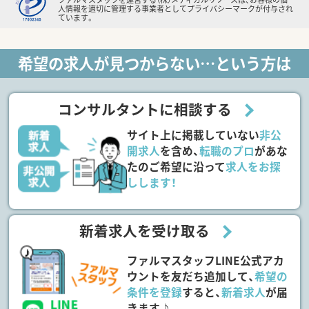
人情報を適切に管理する事業者としてプライバシーマークが付与され
ています。
希望の求人が見つからない…という方は
コンサルタントに相談する
サイト上に掲載していない
非公
開求人
を含め、
転職のプロ
があな
たのご希望に沿って
求人をお探
しします！
新着求人を受け取る
ファルマスタッフLINE公式アカ
ウントを友だち追加して、
希望の
条件を登録
すると、
新着求人
が届
きます♪