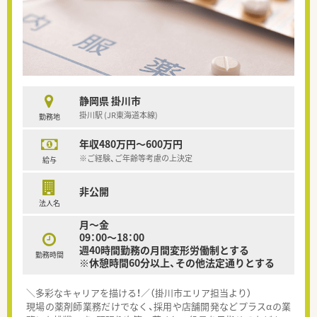
静岡県 掛川市
掛川駅 (JR東海道本線)
勤務地
年収480万円～600万円
※ご経験、ご年齢等考慮の上決定
給与
非公開
法人名
月～金
09：00〜18：00
週40時間勤務の月間変形労働制とする
勤務時間
※休憩時間60分以上、その他法定通りとする
＼多彩なキャリアを描ける！／（掛川市エリア担当より）
現場の薬剤師業務だけでなく、採用や店舗開発などプラスαの業