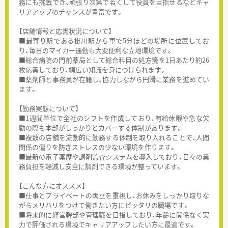
務にも挑戦でき、頑張り次第で若くして役員を目指せるなどキャ
リアアップのチャンスが豊富です。
【店舗情報と応需状況について】
■最寄り駅である掛川駅から車で5分ほどの場所に位置してお
り、毎日のマイカー通勤も大変便利な立地環境です。
■総合病院の門前薬局として総合科目の処方箋を1日あたり約26
枚応需しており、幅広い知識を身につけられます。
■薬剤師と事務員が在籍し、協力しながら円滑に業務を進めてい
ます。
【勤務実態について】
■1週間単位で全社のシフトを作成しており、有給休暇や急な欠
勤の際も本部がしっかりとカバーする体制があります。
■複数の店舗を流動的に勤務する体制を取り入れることで、人間
関係の偏りを防ぎストレスの少ない環境を作ります。
■最新の電子薬歴や調剤監査システムを導入しており、日々の業
務負担を軽減し安全に調剤できる環境が整っています。
【こんな方にオススメ】
■仕事とプライベートの両立を重視し、お休みをしっかり取りな
がらメリハリをつけて働きたい方にピッタリの職場です。
■将来的に経営幹部や管理職を目指しており、年齢に関係なく実
力で評価される環境でキャリアアップしたい方に最適です。