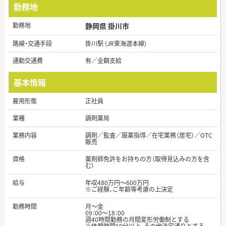
勤務地
勤務地
静岡県 掛川市
路線・交通手段
掛川駅 (JR東海道本線)
通勤交通費
有／全額支給
基本情報
雇用形態
正社員
業種
調剤薬局
業務内容
調剤／監査／服薬指導／在宅業務（居宅）／OTC
販売
資格
薬剤師免許をお持ちの方（取得見込みの方を含
む）
給与
年収480万円～600万円
※ご経験、ご年齢等考慮の上決定
勤務時間
月～金
09：00〜18：00
週40時間勤務の月間変形労働制とする