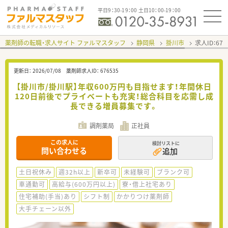
平日9：30-19：00 土日10：00-19：00
薬剤師の転職・求人サイト ファルマスタッフ
静岡県
掛川市
求人ID：67
更新日：
2026/07/08
薬剤師求人ID：
676535
【掛川市/掛川駅】年収600万円も目指せます！年間休日
120日前後でプライベートも充実！総合科目を応需し成
長できる増員募集です。
調剤薬局
正社員
この求人に
検討リストに
問い合わせる
追加
土日祝休み
週32h以上
新卒可
未経験可
ブランク可
車通勤可
高給与(600万円以上)
寮・借上社宅あり
住宅補助(手当)あり
シフト制
かかりつけ薬剤師
大手チェーン以外