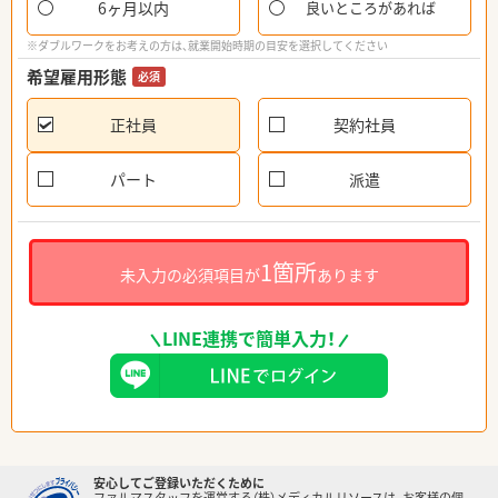
6ヶ月以内
良いところがあれば
※ダブルワークをお考えの方は、就業開始時期の目安を選択してください
希望雇用形態
必須
正社員
契約社員
パート
派遣
1箇所
未入力の必須項目が
あります
LINE連携で簡単入力！
安心してご登録いただくために
ファルマスタッフを運営する（株）メディカルリソースは、お客様の個