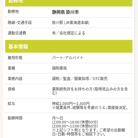
勤務地
勤務地
静岡県 掛川市
路線・交通手段
掛川駅 (JR東海道本線)
通勤交通費
有／会社規定による
基本情報
雇用形態
パート・アルバイト
業種
調剤薬局
業務内容
調剤／監査／服薬指導／OTC販売
資格
薬剤師免許をお持ちの方（取得見込みの方を含
む）
給与
時給2,000円～2,300円
※就業条件、経験等を考慮のうえ、面接後決定。
勤務時間
月～日
(1)09:00～16:00（休憩00分）
(2)09:00～13:00（休憩60分）
※上記シフト例となります。ご希望の出勤曜
日・日数・時間帯をご相談下さい。