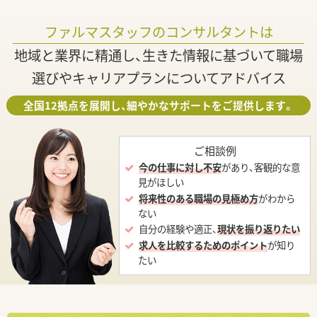
ファルマスタッフのコンサルタントは
地域と業界に精通し、生きた情報に基づいて職場
選びやキャリアプランについてアドバイス
全国12拠点を展開し、細やかなサポートをご提供します。
ご相談例
今の仕事に対し不安
があり、客観的な意
見がほしい
将来性のある職場の見極め方
がわから
ない
自分の経験や適正、
現状を振り返りたい
求人を比較するためのポイント
が知り
たい