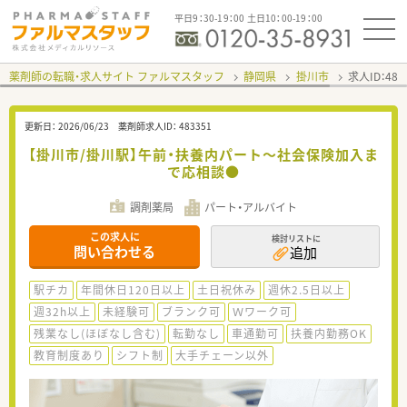
平日9：30-19：00 土日10：00-19：00
薬剤師の転職・求人サイト ファルマスタッフ
静岡県
掛川市
求人ID：48
更新日：
2026/06/23
薬剤師求人ID：
483351
【掛川市/掛川駅】午前・扶養内パート～社会保険加入ま
で応相談●
調剤薬局
パート・アルバイト
この求人に
検討リストに
問い合わせる
追加
駅チカ
年間休日120日以上
土日祝休み
週休2.5日以上
週32h以上
未経験可
ブランク可
Ｗワーク可
残業なし(ほぼなし含む)
転勤なし
車通勤可
扶養内勤務OK
教育制度あり
シフト制
大手チェーン以外