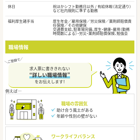
休日
祝ほかシフト勤務日以外 / 有給休暇（法定通り）
など社内規則に準ずる勤務
福利厚生諸手当
厚生年金／雇用保険／労災保険／薬剤師賠償責
任保険／その他健保
交通費支給、駐車場完備、厚生・健康・雇用（勤務
時間数による）・労災・薬剤師賠償保険、勉強会
職場情報
求人票に書ききれない
“詳しい職場情報”
をお伝えします！
職場の雰囲気
助け合う風土がある
年齢や性別の壁がない
ワークライフバランス