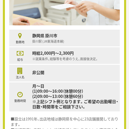
静岡県 掛川市
掛川駅 (JR東海道本線)
勤務地
時給2,000円～2,300円
※就業条件、経験等を考慮のうえ、面接後決定。
給与
非公開
法人名
月～日
(1)09:00～16:00（休憩00分）
(2)09:00～13:00（休憩60分）
勤務時間
※上記シフト例となります。ご希望の出勤曜日・
日数・時間帯をご相談下さい。
■設立は1991年、出店地域は静岡県を中心に23店舗展開しており
ます。