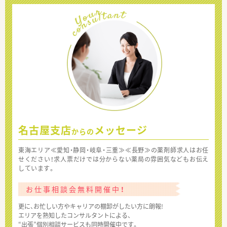
名古屋支店
メッセージ
からの
東海エリア≪愛知・静岡・岐阜・三重≫≪長野≫の薬剤師求人はお任
せください！求人票だけでは分からない薬局の雰囲気などもお伝え
しています。
お仕事相談会無料開催中！
更に、お忙しい方やキャリアの棚卸がしたい方に朗報!
エリアを熟知したコンサルタントによる、
“出張”個別相談サービスも同時開催中です。