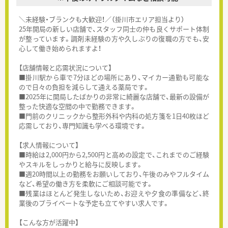
＼未経験・ブランクも大歓迎！／（掛川市エリア担当より）
25年開局の新しい店舗で、スタッフ同士の仲も良くサポート体制
が整っています。調剤未経験の方や久しぶりの復職の方でも、安
心して働き始められますよ！
【店舗情報と応需状況について】
■掛川駅から車で7分ほどの場所にあり、マイカー通勤も可能な
ので日々の負担を減らして通える薬局です。
■2025年に開局したばかりの非常に綺麗な店舗で、最新の設備が
整った快適な空間の中で勤務できます。
■門前のクリニックから整形外科や内科の処方箋を1日40枚ほど
応需しており、専門知識も学べる環境です。
【求人情報について】
■時給は2,000円から2,500円と高めの設定で、これまでのご経験
やスキルをしっかりと給与に反映します。
■週20時間以上の勤務をお願いしており、午後のみやフルタイム
など、希望の働き方を柔軟にご相談可能です。
■残業はほとんど発生しないため、お迎えや夕食の準備など、終
業後のプライベートな予定も立てやすい求人です。
【こんな方が活躍中】