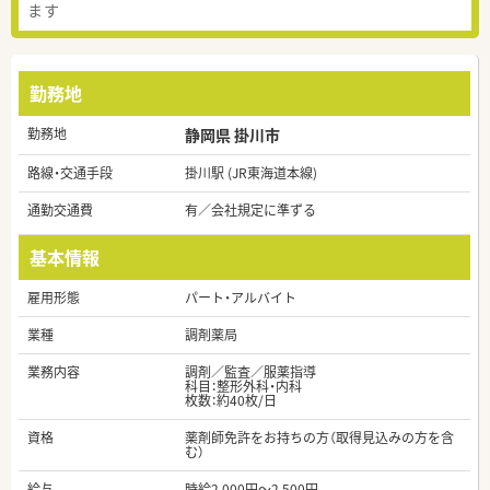
ます
勤務地
勤務地
静岡県 掛川市
路線・交通手段
掛川駅 (JR東海道本線)
通勤交通費
有／会社規定に準ずる
基本情報
雇用形態
パート・アルバイト
業種
調剤薬局
業務内容
調剤／監査／服薬指導
科目：整形外科・内科
枚数：約40枚/日
資格
薬剤師免許をお持ちの方（取得見込みの方を含
む）
給与
時給2,000円～2,500円