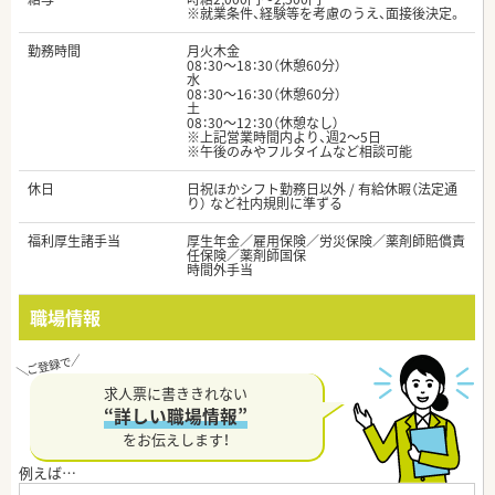
※就業条件、経験等を考慮のうえ、面接後決定。
勤務時間
月火木金
08：30～18：30（休憩60分）
水
08：30～16：30（休憩60分）
土
08：30～12：30（休憩なし）
※上記営業時間内より、週2～5日
※午後のみやフルタイムなど相談可能
休日
日祝ほかシフト勤務日以外 / 有給休暇（法定通
り） など社内規則に準ずる
福利厚生諸手当
厚生年金／雇用保険／労災保険／薬剤師賠償責
任保険／薬剤師国保
時間外手当
職場情報
求人票に書ききれない
“詳しい職場情報”
をお伝えします！