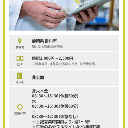
静岡県 掛川市
掛川駅 (JR東海道本線)
勤務地
時給2,000円～2,500円
※就業条件、経験等を考慮のうえ、面接後決定。
給与
非公開
法人名
月火木金
08：30～18：30（休憩60分）
水
08：30～16：30（休憩60分）
土
勤務時間
08：30～12：30（休憩なし）
※上記営業時間内より、週2～5日
※午後のみやフルタイムなど相談可能