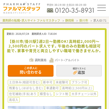
平日9：30-19：00 土日10：00-19：00
薬剤師の転職・求人サイト ファルマスタッフ
静岡県
掛川市
求人ID：71
更新日：
2026/07/24
薬剤師求人ID：
718104
【掛川市/掛川駅】週2日～勤務OK！高時給2,000円～
2,500円のパート求人です。午後のみの勤務も相談可
能で、家事や育児と両立しやすい職場で働きませんか。
調剤薬局
パート・アルバイト
この求人に
検討リストに
問い合わせる
追加
土日休み(相談可含む)
新卒可
未経験可
ブランク可
残業なし(ほぼなし含む)
車通勤可
高時給(2,500円以上)
住宅補助(手当)あり
積雪なし
シフト制
大手チェーン以外
高収入