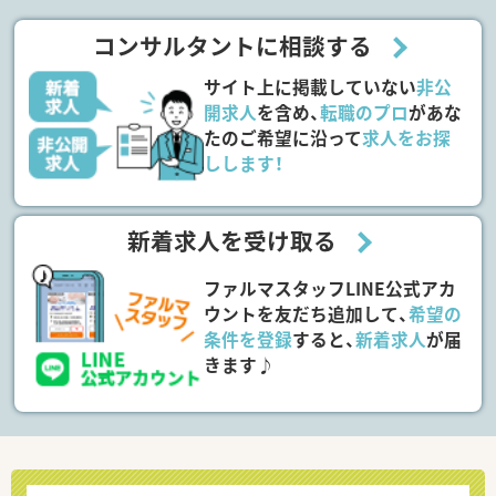
コンサルタントに相談する
サイト上に掲載していない
非公
開求人
を含め、
転職のプロ
があな
たのご希望に沿って
求人をお探
しします！
新着求人を受け取る
ファルマスタッフLINE公式アカ
ウントを友だち追加して、
希望の
条件を登録
すると、
新着求人
が届
きます♪