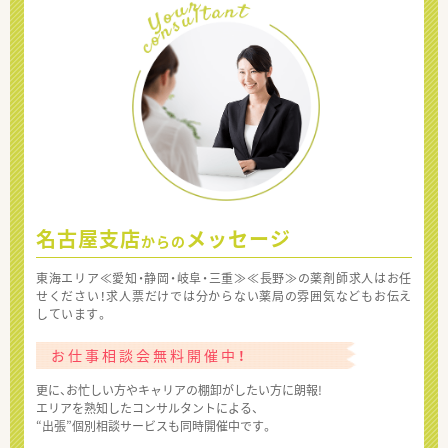
名古屋支店
メッセージ
からの
東海エリア≪愛知・静岡・岐阜・三重≫≪長野≫の薬剤師求人はお任
せください！求人票だけでは分からない薬局の雰囲気などもお伝え
しています。
お仕事相談会無料開催中！
更に、お忙しい方やキャリアの棚卸がしたい方に朗報!
エリアを熟知したコンサルタントによる、
“出張”個別相談サービスも同時開催中です。