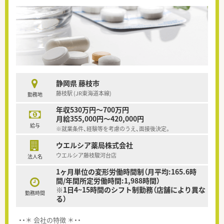
静岡県 藤枝市
藤枝駅 (JR東海道本線)
勤務地
年収530万円～700万円
月給355,000円～420,000円
給与
※就業条件、経験等を考慮のうえ、面接後決定。
ウエルシア薬局株式会社
ウエルシア藤枝駿河台店
法人名
1ヶ月単位の変形労働時間制（月平均:165.6時
間/年間所定労働時間:1,988時間）
※1日4~15時間のシフト制勤務（店舗により異な
勤務時間
る）
・・＊ 会社の特徴 ＊・・