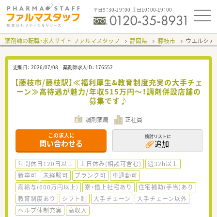
平日9：30-19：00 土日10：00-19：00
薬剤師の転職・求人サイト ファルマスタッフ
静岡県
藤枝市
ウエルシア
更新日：
2026/07/08
薬剤師求人ID：
176552
【藤枝市/藤枝駅】≪福利厚生&教育制度充実の大手チェ
ーン≫高待遇が魅力/年収515万円～！調剤併設店舗の
募集です♪
調剤薬局
正社員
この求人に
検討リストに
問い合わせる
追加
年間休日120日以上
土日休み(相談可含む)
週32h以上
新卒可
未経験可
ブランク可
車通勤可
高給与(600万円以上)
寮・借上社宅あり
住宅補助(手当)あり
教育制度あり
シフト制
大手チェーン
大手チェーン以外
ヘルプ体制充実
高収入