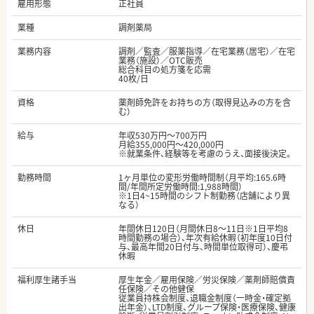
雇用形態
正社員
業種
調剤薬局
業務内容
調剤／監査／服薬指導／在宅業務（居宅）／在宅
業務（施設）／OTC販売
総合科目の処方箋を応需
40枚/日
資格
薬剤師免許をお持ちの方（取得見込みの方を含
む）
給与
年収530万円～700万円
月給355,000円～420,000円
※就業条件、経験等を考慮のうえ、面接後決定。
勤務時間
1ヶ月単位の変形労働時間制（月平均:165.6時
間/年間所定労働時間:1,988時間）
※1日4~15時間のシフト制勤務（店舗により異
なる）
休日
年間休日120日（月間休日8～11日※1日平均8
時間勤務の場合）、年次有給休暇（初年度10日付
与、最高年間20日付与、時間単位取得可）、慶弔
休暇
福利厚生諸手当
厚生年金／雇用保険／労災保険／薬剤師賠償責
任保険／その他健保
従業員持株会制度、退職金制度（一時金・確定拠
出年金）、LTD制度、グループ保険・医療保険、健康