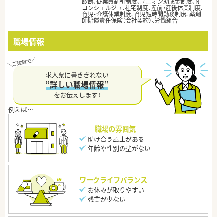
診断、従業員割引制度、ユニオン助成金制度、N-
コンシェルジュ、社宅制度、産前・産後休業制度、
育児・介護休業制度、育児短時間勤務制度、薬剤
師賠償責任保険（会社契約）、労働組合
職場情報
求人票に書ききれない
“詳しい職場情報”
をお伝えします！
職場の雰囲気
助け合う風土がある
年齢や性別の壁がない
ワークライフバランス
お休みが取りやすい
残業が少ない