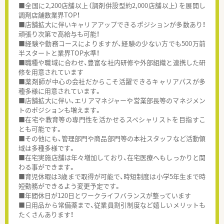
■全国に2,200店舗以上（調剤併設型約2,000店舗以上）を展開し
調剤店舗数業界TOP！
■店舗拡大に伴いキャリアアップできるポジションが多数あり！
頑張り次第で高給与も可能！
■経験や勤務コースによりますが、経験の少ない方でも500万前
半スタートと業界TOP水準！
■職種や職域に合わせ、豊富な社内研修や外部組織と連携した研
修を用意されています
■薬剤師が中心の会社だからこそ活躍できるキャリアパスが多
種多様に用意されています。
■店舗拡大に伴い、エリアマネジャーや営業部長等のマネジメン
トのポジションも増えます。
■在宅や教育等の専門性を活かせるスペシャリストを目指すこ
とも可能です。
■その他にも、管理部門や商品部門等の本社スタッフなど活動領
域は多種多様です。
■在宅実施店舗は年々増加しており、在宅医療へもしっかりと関
わる事ができます。
■育児休暇は3歳まで取得が可能で、時短制度は小学5年生まで時
短勤務ができるよう変更予定です。
■年間休日が120日とワークライフバランスが整っています
■日用品から常備薬まで、従業員割引制度など嬉しいメリットも
たくさんあります！