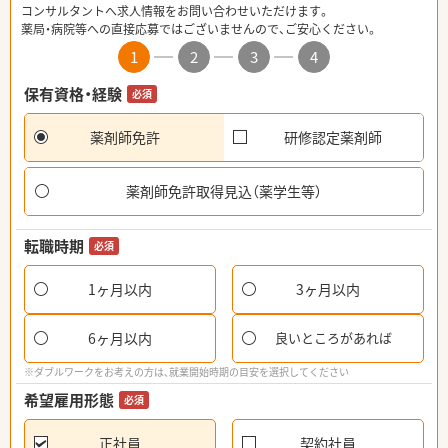
コンサルタントへ求人情報をお問い合わせいただけます。
薬局・病院等への直接応募ではございませんので、ご安心ください。
1
2
3
4
保有資格・経験
必須
薬剤師免許
研修認定薬剤師
薬剤師免許取得見込（薬学生等）
転職時期
必須
1ヶ月以内
3ヶ月以内
6ヶ月以内
良いところがあれば
※ダブルワークをお考えの方は、就業開始時期の目安を選択してください
希望雇用形態
必須
正社員
契約社員