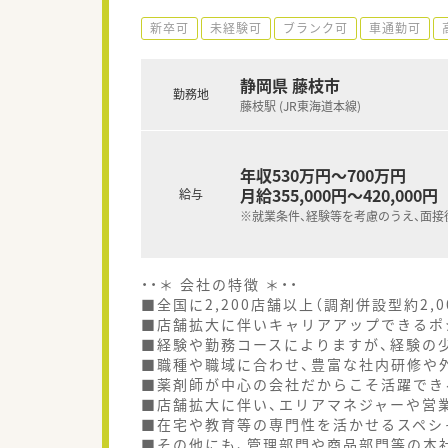
新卒可
未経験可
ブランク可
車通勤可
静岡県 藤枝市
勤務地
藤枝駅 (JR東海道本線)
年収530万円～700万円
月給355,000円～420,000円
給与
※就業条件、経験等を考慮のうえ、面接
・・＊ 会社の特徴 ＊・・
■全国に2,200店舗以上（調剤併設型約2,
■店舗拡大に伴いキャリアアップできるポ
■経験や勤務コースによりますが、経験の少
■職種や職域に合わせ、豊富な社内研修や
■薬剤師が中心の会社だからこそ活躍でき
■店舗拡大に伴い、エリアマネジャーや営
■在宅や教育等の専門性を活かせるスペシ
■その他にも、管理部門や商品部門等の本