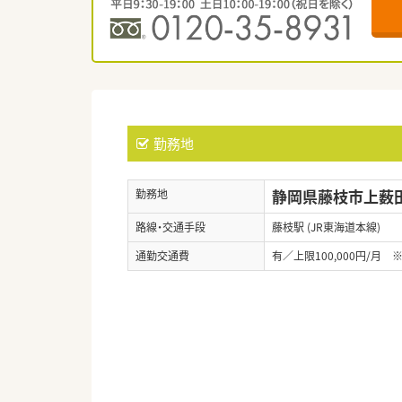
勤務地
静岡県藤枝市上薮田
勤務地
路線・交通手段
藤枝駅 (JR東海道本線)
通勤交通費
有／上限100,000円/月