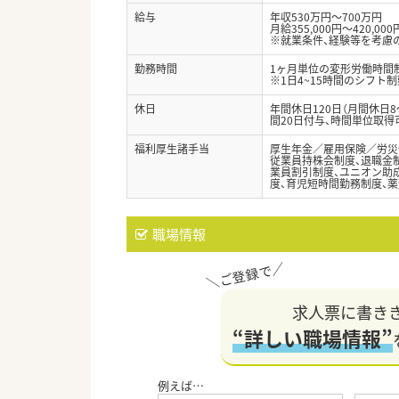
給与
年収530万円～700万円
月給355,000円～420,000
※就業条件、経験等を考慮
勤務時間
1ヶ月単位の変形労働時間制（
※1日4~15時間のシフト
休日
年間休日120日（月間休日
間20日付与、時間単位取得
福利厚生諸手当
厚生年金／雇用保険／労災
従業員持株会制度、退職金制
業員割引制度、ユニオン助成
度、育児短時間勤務制度、薬
職場情報
求人票に書き
“詳しい職場情報”