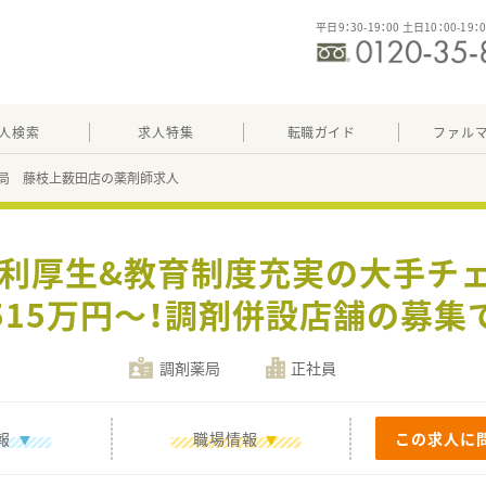
平日9：30-19：00 土日10：00-19：
人検索
求人特集
転職ガイド
ファル
局 藤枝上薮田店の薬剤師求人
福利厚生&教育制度充実の大手チ
515万円～！調剤併設店舗の募集
調剤薬局
正社員
報
職場情報
この求人に