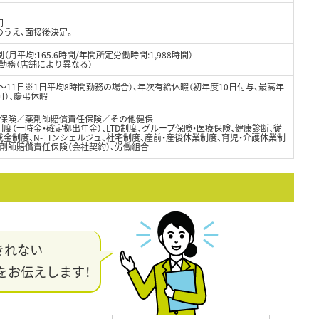
円
のうえ、面接後決定。
月平均:165.6時間/年間所定労働時間:1,988時間）
制勤務（店舗により異なる）
8～11日※1日平均8時間勤務の場合）、年次有給休暇（初年度10日付与、最高年
可）、慶弔休暇
保険／薬剤師賠償責任保険／その他健保
度（一時金・確定拠出年金）、LTD制度、グループ保険・医療保険、健康診断、従
金制度、N-コンシェルジュ、社宅制度、産前・産後休業制度、育児・介護休業制
剤師賠償責任保険（会社契約）、労働組合
きれない
をお伝えします！