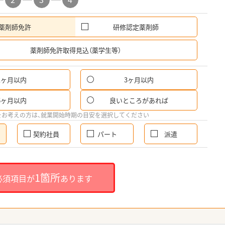
薬剤師免許
研修認定薬剤師
希
薬剤師免許取得見込（薬学生等）
1ヶ月以内
3ヶ月以内
6ヶ月以内
良いところがあれば
をお考えの方は、就業開始時期の目安を選択してください
契約社員
パート
派遣
1箇所
必須項目が
あります