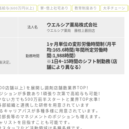
高給与(600万円以上)
寮・借上社宅あり
教育制度あり
大手チェーン
ウエルシア薬局株式会社
法人名
ウエルシア薬局 藤枝上薮田店
1ヶ月単位の変形労働時間制（月平
均:165.6時間/年間所定労働時
間:1,988時間）
勤務時間
※1日4~15時間のシフト制勤務（店
後決定。
舗により異なる）
000店舗以上）を展開し調剤店舗数業界TOP！
ジションが多数あり！頑張り次第で高給与も可能！
ない方でも500万前半スタートと業界TOP水準！
外部組織と連携した研修を用意されています
るキャリアパスが多種多様に用意されています。
業部長等のマネジメントのポジションも増えます。
ャリストを目指すことも可能です。
社スタッフなど活動領域は多種多様です。