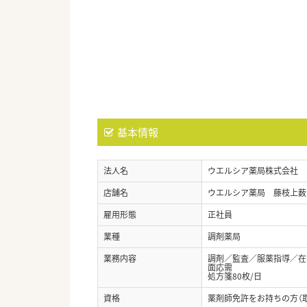
基本情報
法人名
ウエルシア薬局株式会社
店舗名
ウエルシア薬局 藤枝上薮
雇用形態
正社員
業種
調剤薬局
業務内容
調剤／監査／服薬指導／在宅
面応需
処方箋80枚/日
資格
薬剤師免許をお持ちの方（