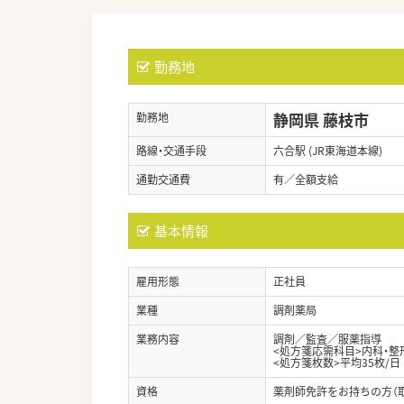
勤務地
静岡県 藤枝市
勤務地
路線・交通手段
六合駅 (JR東海道本線)
通勤交通費
有／全額支給
基本情報
雇用形態
正社員
業種
調剤薬局
業務内容
調剤／監査／服薬指導
<処方箋応需科目>内科・整
<処方箋枚数>平均35枚/日
資格
薬剤師免許をお持ちの方（