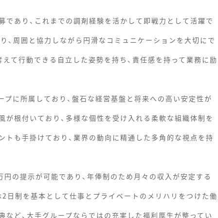
募であり、これまでの調剤経験を活かして即戦力として活躍で
おり、周囲と協力しながら円滑なコミュニケーションを大切にで
考えて行動できる自立した姿勢を持ち、責任感を持って業務に励
ループに所属しており、盤石な経営基盤と将来への高い安定性が
風が根付いており、多様な個性を受け入れる柔軟な組織体制を
ントも手掛けており、業界の動向に精通した多角的な視点を持
0万円の提示が可能であり、年俸制のため月々の収入が安定する
週休2日制を基本として仕事とプライベートのメリハリをつけた働
典など、大手グループならではの充実した福利厚生が整ってい