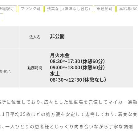
未経験可
ブランク可
残業なし(ほぼなし含む)
車通勤可
高給与(6
場
非公開
法人名
月火木金
08:30～17:30（休憩60分）
09:00～18:00（休憩60分）
勤務時間
後決定。
水土
08：30～12：30（休憩なし）
の場所に位置しており、広々とした駐車場を完備してマイカー通勤
、1日平均35枚ほどの処方箋を安定して応需しており、着実な実
め、一人ひとりの患者様とじっくり向き合いながら丁寧な調剤