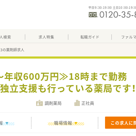
平日9：30-19：00 土日10：00-19：
人検索
求人特集
転職ガイド
ファル
893の薬剤師求人
～年収600万円≫18時まで勤
独立支援も行っている薬局です
調剤薬局
正社員
報
職場情報
この求人に